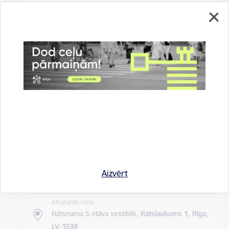
Atrašanās vieta
Rīgas domes sēžu zāle
Rīgas pilsētas pagaidu administrācijas
14.sēde (ārkārtas)
Sēdes darba kārtība: Grozījumi Rīgas domes 2016.
gada 19. aprīļa saistošajos noteikumos Nr. 198 "Par
kārtību, kādā tiek…
Rīgas domes sēdes
Datums
27. maijs, 2020
Laiks
Aizvērt
10.00
Atrašanās vieta
Rātsnama 5.stāva vestibils,
Rātslaukums 1, Rīga,
LV-1539