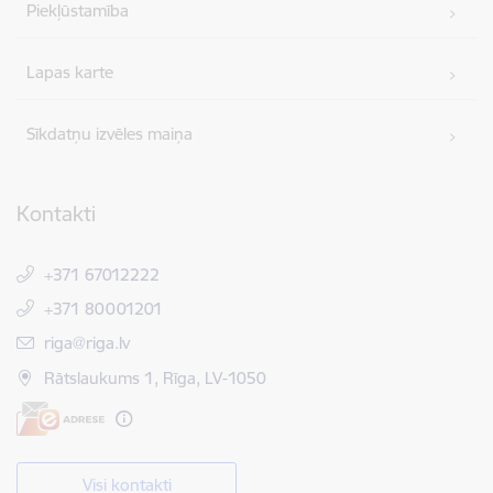
Piekļūstamība
Lapas karte
Sīkdatņu izvēles maiņa
Kontakti
+371 67012222
+371 80001201
E-pasts:
riga@riga.lv
Rātslaukums 1, Rīga, LV-1050
Visi kontakti