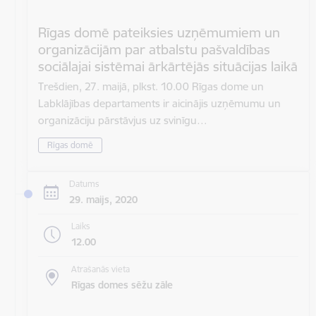
Rīgas domē pateiksies uzņēmumiem un
organizācijām par atbalstu pašvaldības
sociālajai sistēmai ārkārtējās situācijas laikā
Trešdien, 27. maijā, plkst. 10.00 Rīgas dome un
Labklājības departaments ir aicinājis uzņēmumu un
organizāciju pārstāvjus uz svinīgu…
Rīgas domē
Datums
29. maijs, 2020
Laiks
12.00
Atrašanās vieta
Rīgas domes sēžu zāle