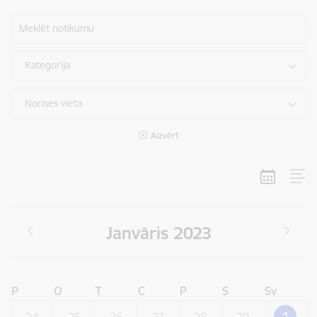
Meklēt notikumu
Kategorija
Norises vieta
Aizvērt
Janvāris 2023
P
O
T
C
P
S
Sv
1
24
25
26
27
28
29