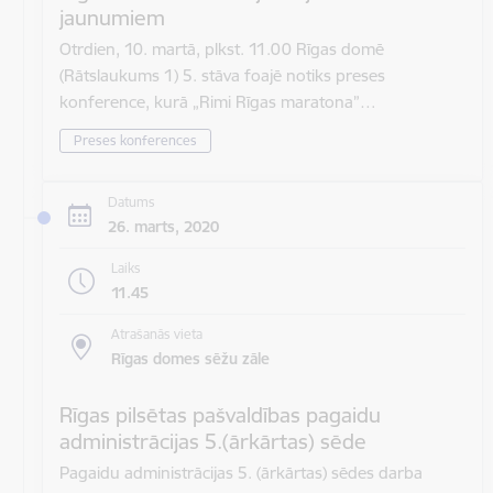
jaunumiem
Otrdien, 10. martā, plkst. 11.00 Rīgas domē
(Rātslaukums 1) 5. stāva foajē notiks preses
konference, kurā „Rimi Rīgas maratona”…
Preses konferences
Datums
26. marts, 2020
Laiks
11.45
Atrašanās vieta
Rīgas domes sēžu zāle
Rīgas pilsētas pašvaldības pagaidu
administrācijas 5.(ārkārtas) sēde
Pagaidu administrācijas 5. (ārkārtas) sēdes darba