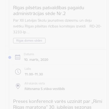
Rīgas pilsētas pašvaldības pagaidu
administrācijas sēde Nr.2
Par XII Latvijas Skolu jaunatnes dziesmu un deju
svētku Rīgas pilsētas rīcības komitejas izveidi RD-20-
3233-lp…
Rīgas domes sēdes
Datums
10. marts, 2020
Laiks
11.00–11.30
Atrašanās vieta
Rātsnama 5.stāva vestibils
Preses konferencē varēs uzzināt par „Rimi
Rīgas maratona” 30. jubilejas sezonas