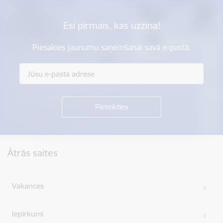
Esi pirmais, kas uzzina!
Piesakies jaunumu saņemšanai savā e-pastā.
Kājene
Ātrās saites
Vakances
Iepirkumi