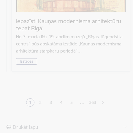
Iepazīsti Kauņas modernisma arhitektūru
tepat Rīgā!
No 7. marta līdz 19. aprīlim muzejā „Rīgas Jūgendstila
centrs” būs apskatāma izstāde „Kauņas modernisma
arhitektūra starpkaru periodā”…
Izstādes
Lapošana
…
1
2
3
4
5
363
Pašreizējā lapa
Lapa
Lapa
Lapa
Lapa
Drukāt lapu