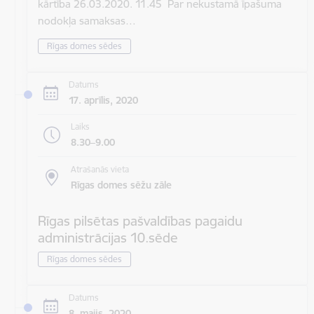
kārtība 26.03.2020. 11.45 Par nekustamā īpašuma
nodokļa samaksas…
Rīgas domes sēdes
Datums
17. aprīlis, 2020
Laiks
8.30–9.00
Atrašanās vieta
Rīgas domes sēžu zāle
Rīgas pilsētas pašvaldības pagaidu
administrācijas 10.sēde
Rīgas domes sēdes
Datums
8. maijs, 2020