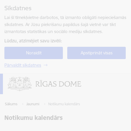
Pāriet uz lapas saturu
Sīkdatnes
Spied
lai meklētu
Enter
Lai šī tīmekļvietne darbotos, tā izmanto obligāti nepieciešamās
sīkdatnes. Ar Jūsu piekrišanu papildus šajā vietnē var tikt
izmantotas statistikas un sociālo mediju sīkdatnes.
Lūdzu, atzīmējiet savu izvēli:
Noraidīt
Apstiprināt visas
Pārvaldīt sīkdatnes
Sākums
Jaunumi
Notikumu kalendārs
Notikumu kalendārs