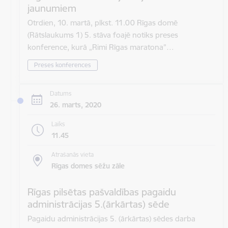
jaunumiem
Otrdien, 10. martā, plkst. 11.00 Rīgas domē
(Rātslaukums 1) 5. stāva foajē notiks preses
konference, kurā „Rimi Rīgas maratona”…
Preses konferences
Datums
26. marts, 2020
Laiks
11.45
Atrašanās vieta
Rīgas domes sēžu zāle
Rīgas pilsētas pašvaldības pagaidu
administrācijas 5.(ārkārtas) sēde
Pagaidu administrācijas 5. (ārkārtas) sēdes darba