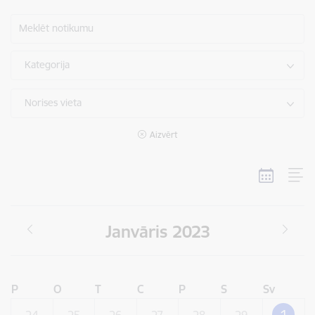
Meklēt notikumu
Kategorija
Norises vieta
Aizvērt
Janvāris 2023
P
O
T
C
P
S
Sv
1
24
25
26
27
28
29