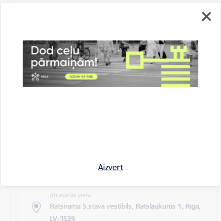
Atrašanās vieta
Rīgas domes sēžu zāle
Rīgas pilsētas pagaidu administrācijas
14.sēde (ārkārtas)
Sēdes darba kārtība: Grozījumi Rīgas domes 2016.
gada 19. aprīļa saistošajos noteikumos Nr. 198 "Par
kārtību, kādā tiek…
Rīgas domes sēdes
Datums
27. maijs, 2020
Laiks
Aizvērt
10.00
Atrašanās vieta
Rātsnama 5.stāva vestibils,
Rātslaukums 1, Rīga,
LV-1539