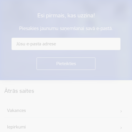
Esi pirmais, kas uzzina!
Piesakies jaunumu saņemšanai savā e-pastā.
Kājene
Ātrās saites
Vakances
Iepirkumi