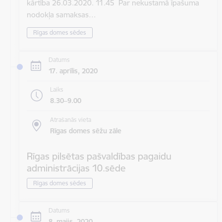
kārtība 26.03.2020. 11.45 Par nekustamā īpašuma
nodokļa samaksas…
Rīgas domes sēdes
Datums
17. aprīlis, 2020
Laiks
8.30–9.00
Atrašanās vieta
Rīgas domes sēžu zāle
Rīgas pilsētas pašvaldības pagaidu
administrācijas 10.sēde
Rīgas domes sēdes
Datums
8. maijs, 2020