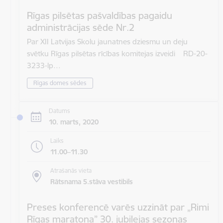
Rīgas pilsētas pašvaldības pagaidu
administrācijas sēde Nr.2
Par XII Latvijas Skolu jaunatnes dziesmu un deju
svētku Rīgas pilsētas rīcības komitejas izveidi RD-20-
3233-lp…
Rīgas domes sēdes
Datums
10. marts, 2020
Laiks
11.00–11.30
Atrašanās vieta
Rātsnama 5.stāva vestibils
Preses konferencē varēs uzzināt par „Rimi
Rīgas maratona” 30. jubilejas sezonas