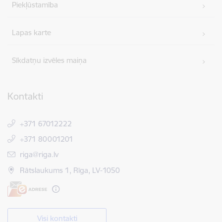
Piekļūstamība
Lapas karte
Sīkdatņu izvēles maiņa
Kontakti
+371 67012222
+371 80001201
E-pasts:
riga@riga.lv
Rātslaukums 1, Rīga, LV-1050
Visi kontakti