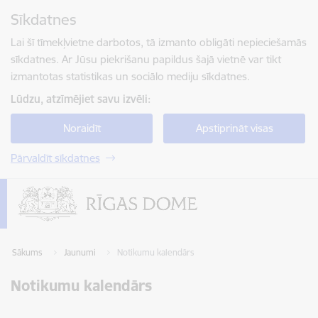
Pāriet uz lapas saturu
Sīkdatnes
Spied
lai meklētu
Enter
Lai šī tīmekļvietne darbotos, tā izmanto obligāti nepieciešamās
sīkdatnes. Ar Jūsu piekrišanu papildus šajā vietnē var tikt
izmantotas statistikas un sociālo mediju sīkdatnes.
Lūdzu, atzīmējiet savu izvēli:
Noraidīt
Apstiprināt visas
Pārvaldīt sīkdatnes
Sākums
Jaunumi
Notikumu kalendārs
Notikumu kalendārs