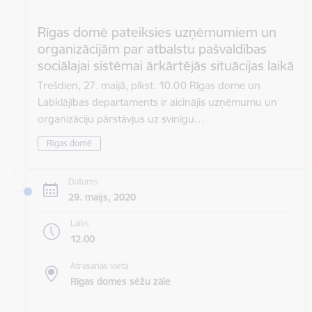
Rīgas domē pateiksies uzņēmumiem un
organizācijām par atbalstu pašvaldības
sociālajai sistēmai ārkārtējās situācijas laikā
Trešdien, 27. maijā, plkst. 10.00 Rīgas dome un
Labklājības departaments ir aicinājis uzņēmumu un
organizāciju pārstāvjus uz svinīgu…
Rīgas domē
Datums
29. maijs, 2020
Laiks
12.00
Atrašanās vieta
Rīgas domes sēžu zāle