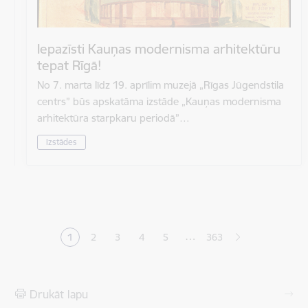
Iepazīsti Kauņas modernisma arhitektūru
tepat Rīgā!
No 7. marta līdz 19. aprīlim muzejā „Rīgas Jūgendstila
centrs” būs apskatāma izstāde „Kauņas modernisma
arhitektūra starpkaru periodā”…
Izstādes
Lapošana
…
1
2
3
4
5
363
Pašreizējā lapa
Lapa
Lapa
Lapa
Lapa
Drukāt lapu