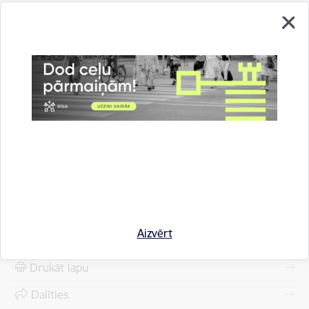
GEO RĪGA
Skatīt vairāk
Paziņojumi par attīstības plānošanas
dokumentiem
Skatīt vairāk
Aizvērt
Drukāt lapu
Dalīties