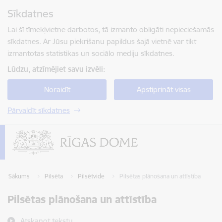
Pāriet uz lapas saturu
Sīkdatnes
Spied
lai meklētu
Enter
Lai šī tīmekļvietne darbotos, tā izmanto obligāti nepieciešamās
sīkdatnes. Ar Jūsu piekrišanu papildus šajā vietnē var tikt
izmantotas statistikas un sociālo mediju sīkdatnes.
Lūdzu, atzīmējiet savu izvēli:
Noraidīt
Apstiprināt visas
Pārvaldīt sīkdatnes
Sākums
Pilsēta
Pilsētvide
Pilsētas plānošana un attīstība
Pilsētas plānošana un attīstība
Atskaņot tekstu