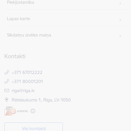
Piekļūstamība
Lapas karte
Sīkdatņu izvēles maiņa
Kontakti
+371 67012222
+371 80001201
E-pasts:
riga@riga.lv
Rātslaukums 1, Rīga, LV-1050
Visi kontakti