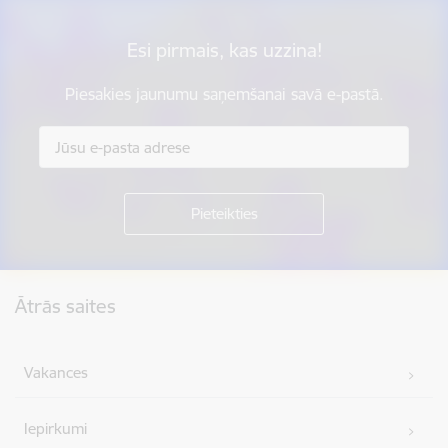
Esi pirmais, kas uzzina!
Piesakies jaunumu saņemšanai savā e-pastā.
Kājene
Ātrās saites
Vakances
Iepirkumi