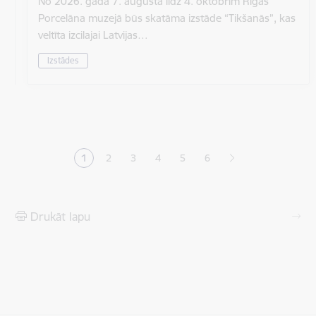
No 2026. gada 7. augusta līdz 4. oktobrim Rīgas
Porcelāna muzejā būs skatāma izstāde “Tikšanās”, kas
veltīta izcilajai Latvijas…
Izstādes
Lapošana
1
2
3
4
5
6
Pašreizējā lapa
Lapa
Lapa
Lapa
Lapa
Drukāt lapu