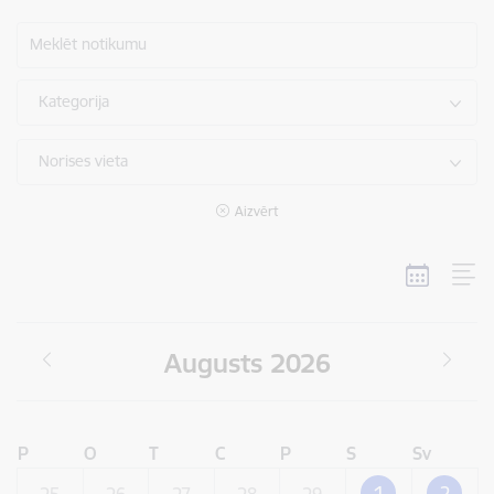
Meklēt notikumu
Kategorija
Norises vieta
Aizvērt
Augusts 2026
P
O
T
C
P
S
Sv
1
2
25
26
27
28
29