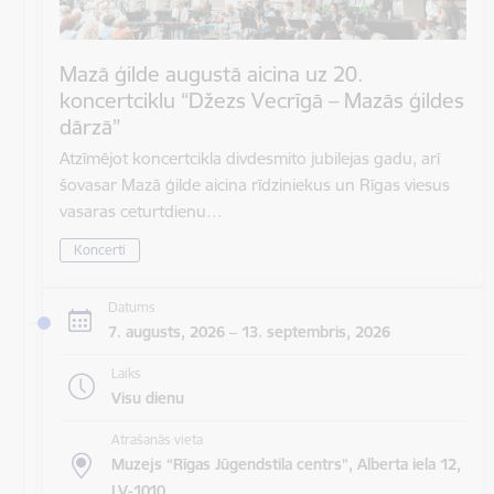
Mazā ģilde augustā aicina uz 20.
koncertciklu “Džezs Vecrīgā – Mazās ģildes
dārzā”
Atzīmējot koncertcikla divdesmito jubilejas gadu, arī
šovasar Mazā ģilde aicina rīdziniekus un Rīgas viesus
vasaras ceturtdienu…
Koncerti
Datums
7. augusts, 2026 – 13. septembris, 2026
Laiks
Visu dienu
Atrašanās vieta
Muzejs “Rīgas Jūgendstila centrs”, Alberta iela 12,
LV-1010