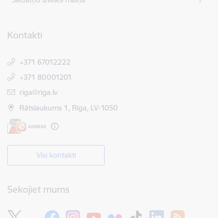
Kontakti
+371 67012222
+371 80001201
E-pasts:
riga@riga.lv
Rātslaukums 1, Rīga, LV-1050
Visi kontakti
Sekojiet mums