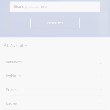
Kājene
Ātrās saites
Vakances
Iepirkumi
Projekti
Izsoles