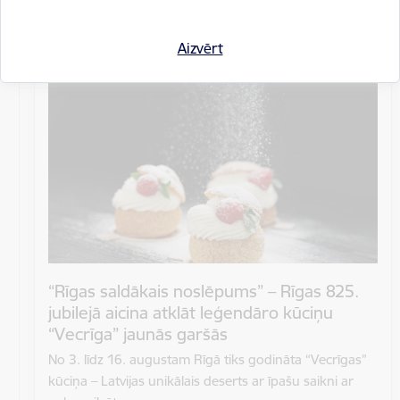
Visu dienu
Atrašanās vieta
Aizvērt
Vecrīga
“Rīgas saldākais noslēpums” – Rīgas 825.
jubilejā aicina atklāt leģendāro kūciņu
“Vecrīga” jaunās garšās
No 3. līdz 16. augustam Rīgā tiks godināta “Vecrīgas”
kūciņa – Latvijas unikālais deserts ar īpašu saikni ar