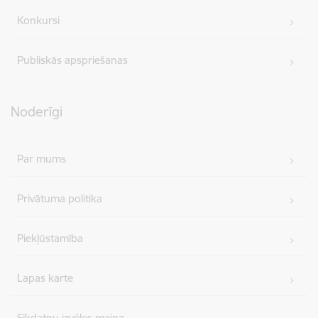
Konkursi
Publiskās apspriešanas
Noderīgi
Par mums
Privātuma politika
Piekļūstamība
Lapas karte
Sīkdatņu izvēles maiņa