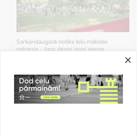
Sarkandaugavā notiks Ielu mākslas
mēnesis – taps deviņi jauni sienas
gleznojumi un notiks trīs tematiski
pasākumi
Svinot Rīgas 825. jubilejas gadu, Sarkandaugavā
šovasar norisināsies Ielu mākslas mēnesis – jauna
iniciatīva, kas apkaimē ienesīs…
Citi notikumi
Datums
3.–16. augusts, 2026
Laiks