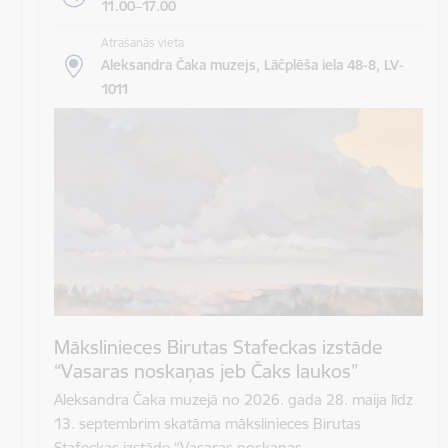
11.00–17.00
Atrašanās vieta
Aleksandra Čaka muzejs, Lāčplēša iela 48-8, LV-
1011
Mākslinieces Birutas Stafeckas izstāde
“Vasaras noskaņas jeb Čaks laukos”
Aleksandra Čaka muzejā no 2026. gada 28. maija līdz
13. septembrim skatāma mākslinieces Birutas
Stafeckas izstāde “Vasaras noskaņas…