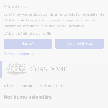
Pāriet uz lapas saturu
Sīkdatnes
Spied
lai meklētu
Enter
Lai šī tīmekļvietne darbotos, tā izmanto obligāti nepieciešamās
sīkdatnes. Ar Jūsu piekrišanu papildus šajā vietnē var tikt
izmantotas statistikas un sociālo mediju sīkdatnes.
Lūdzu, atzīmējiet savu izvēli:
Noraidīt
Apstiprināt visas
Pārvaldīt sīkdatnes
Sākums
Jaunumi
Notikumu kalendārs
Notikumu kalendārs