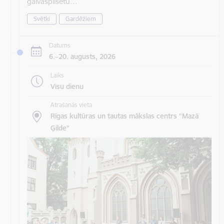
galvaspilsētu…
Svētki
Gardēžiem
Datums
6.–20. augusts, 2026
Laiks
Visu dienu
Atrašanās vieta
Rīgas kultūras un tautas mākslas centrs "Mazā
Ģilde"