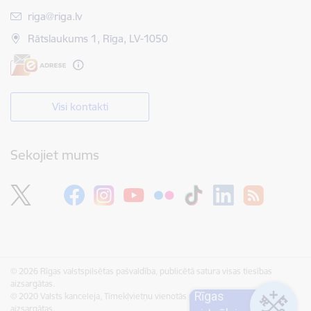
E-pasts:
riga@riga.lv
Rātslaukums 1, Rīga, LV-1050
Visi kontakti
Sekojiet mums
© 2026 Rīgas valstspilsētas pašvaldība, publicētā satura visas tiesības
aizsargātas.
Rīgas
© 2020 Valsts kanceleja, Tīmekļvietņu vienotās platformas visas tiesības
aizsargātas.