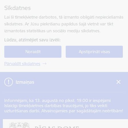
Pāriet uz lapas saturu
Sīkdatnes
Spied
lai meklētu
Enter
Lai šī tīmekļvietne darbotos, tā izmanto obligāti nepieciešamās
sīkdatnes. Ar Jūsu piekrišanu papildus šajā vietnē var tikt
izmantotas statistikas un sociālo mediju sīkdatnes.
Lūdzu, atzīmējiet savu izvēli:
Noraidīt
Apstiprināt visas
Pārvaldīt sīkdatnes
Izmaiņas
Informējam, ka 13. augustā no plkst. 19.00 ir iespējami
īslaicīgi tīmekļvietnes darbības traucējumi, jo tiks veikti
uzturēšanas darbi. Atvainojamies par sagādātajām neērtībām!