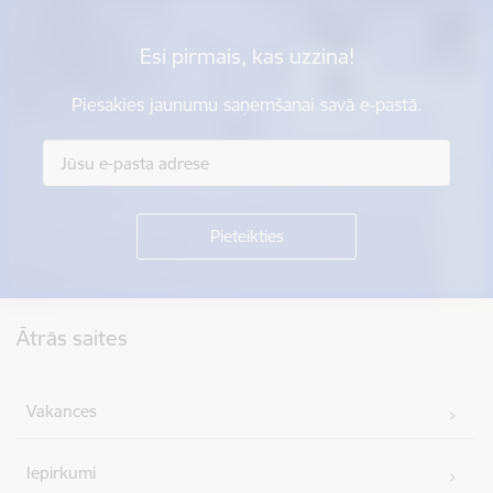
Esi pirmais, kas uzzina!
Piesakies jaunumu saņemšanai savā e-pastā.
Kājene
Ātrās saites
Vakances
Iepirkumi