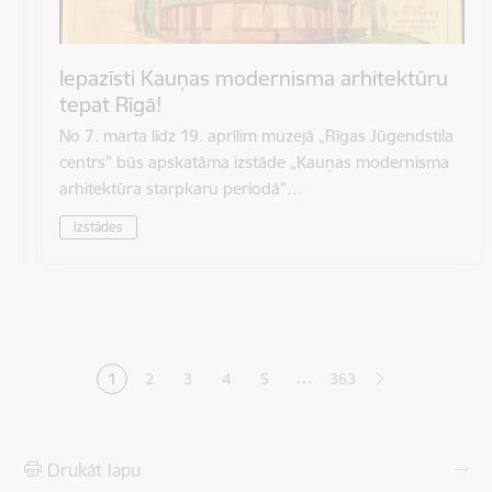
Iepazīsti Kauņas modernisma arhitektūru
tepat Rīgā!
No 7. marta līdz 19. aprīlim muzejā „Rīgas Jūgendstila
centrs” būs apskatāma izstāde „Kauņas modernisma
arhitektūra starpkaru periodā”…
Izstādes
Lapošana
…
1
2
3
4
5
363
Pašreizējā lapa
Lapa
Lapa
Lapa
Lapa
Drukāt lapu