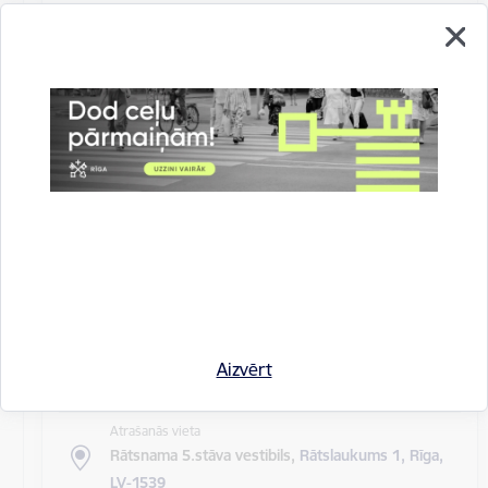
Atrašanās vieta
Rīgas domes sēžu zāle
Rīgas pilsētas pagaidu administrācijas
14.sēde (ārkārtas)
Sēdes darba kārtība: Grozījumi Rīgas domes 2016.
gada 19. aprīļa saistošajos noteikumos Nr. 198 "Par
kārtību, kādā tiek…
Rīgas domes sēdes
Datums
27. maijs, 2020
Laiks
Aizvērt
10.00
Atrašanās vieta
Rātsnama 5.stāva vestibils,
Rātslaukums 1, Rīga,
LV-1539