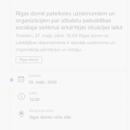
Rīgas domē pateiksies uzņēmumiem un
organizācijām par atbalstu pašvaldības
sociālajai sistēmai ārkārtējās situācijas laikā
Trešdien, 27. maijā, plkst. 10.00 Rīgas dome un
Labklājības departaments ir aicinājis uzņēmumu un
organizāciju pārstāvjus uz svinīgu…
Rīgas domē
Datums
29. maijs, 2020
Laiks
12.00
Atrašanās vieta
Rīgas domes sēžu zāle