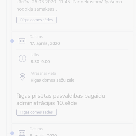
kārtība 26.03.2020. 11.45 Par nekustamā īpašuma
nodokļa samaksas…
Rīgas domes sēdes
Datums
17. aprīlis, 2020
Laiks
8.30–9.00
Atrašanās vieta
Rīgas domes sēžu zāle
Rīgas pilsētas pašvaldības pagaidu
administrācijas 10.sēde
Rīgas domes sēdes
Datums
8. maijs, 2020