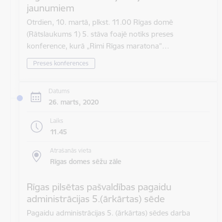
jaunumiem
Otrdien, 10. martā, plkst. 11.00 Rīgas domē
(Rātslaukums 1) 5. stāva foajē notiks preses
konference, kurā „Rimi Rīgas maratona”…
Preses konferences
Datums
26. marts, 2020
Laiks
11.45
Atrašanās vieta
Rīgas domes sēžu zāle
Rīgas pilsētas pašvaldības pagaidu
administrācijas 5.(ārkārtas) sēde
Pagaidu administrācijas 5. (ārkārtas) sēdes darba