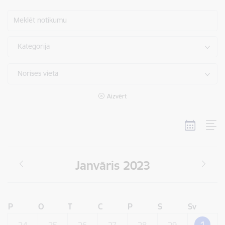
Meklēt notikumu
Kategorija
Norises vieta
Aizvērt
Janvāris 2023
P
O
T
C
P
S
Sv
1
24
25
26
27
28
29