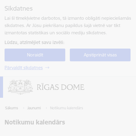
Pāriet uz lapas saturu
Sīkdatnes
Spied
lai meklētu
Enter
Lai šī tīmekļvietne darbotos, tā izmanto obligāti nepieciešamās
sīkdatnes. Ar Jūsu piekrišanu papildus šajā vietnē var tikt
izmantotas statistikas un sociālo mediju sīkdatnes.
Lūdzu, atzīmējiet savu izvēli:
Noraidīt
Apstiprināt visas
Pārvaldīt sīkdatnes
Sākums
Jaunumi
Notikumu kalendārs
Notikumu kalendārs