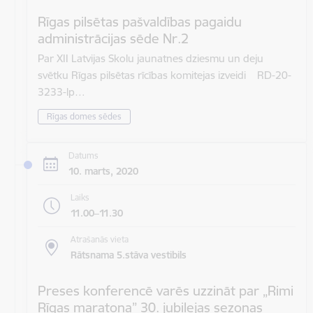
Rīgas pilsētas pašvaldības pagaidu
administrācijas sēde Nr.2
Par XII Latvijas Skolu jaunatnes dziesmu un deju
svētku Rīgas pilsētas rīcības komitejas izveidi RD-20-
3233-lp…
Rīgas domes sēdes
Datums
10. marts, 2020
Laiks
11.00–11.30
Atrašanās vieta
Rātsnama 5.stāva vestibils
Preses konferencē varēs uzzināt par „Rimi
Rīgas maratona” 30. jubilejas sezonas