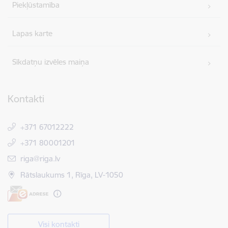
Piekļūstamība
Lapas karte
Sīkdatņu izvēles maiņa
Kontakti
+371 67012222
+371 80001201
E-pasts:
riga@riga.lv
Rātslaukums 1, Rīga, LV-1050
Visi kontakti