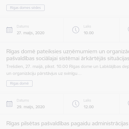
Rīgas domes sēdes
Datums
Laiks
27. maijs, 2020
10.00
Rīgas domē pateiksies uzņēmumiem un organizāc
pašvaldības sociālajai sistēmai ārkārtējās situācijas
Trešdien, 27. maijā, plkst. 10.00 Rīgas dome un Labklājības d
un organizāciju pārstāvjus uz svinīgu…
Rīgas domē
Datums
Laiks
29. maijs, 2020
12.00
Rīgas pilsētas pašvaldības pagaidu administrācija