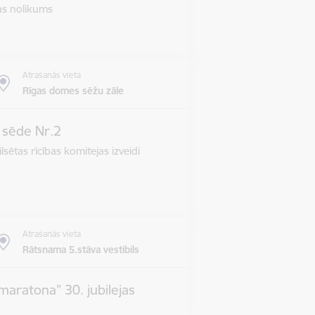
jas nolikums
Atrašanās vieta
Rīgas domes sēžu zāle
s sēde Nr.2
lsētas rīcības komitejas izveidi
Atrašanās vieta
Rātsnama 5.stāva vestibils
maratona” 30. jubilejas