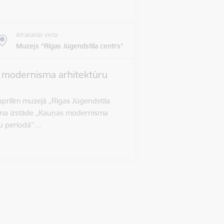
Atrašanās vieta
Muzejs “Rīgas Jūgendstila centrs”
s modernisma arhitektūru
 aprīlim muzejā „Rīgas Jūgendstila
āma izstāde „Kauņas modernisma
ru periodā”…