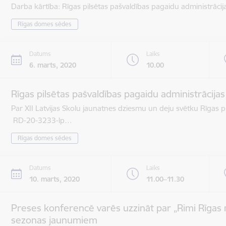
Darba kārtība: Rīgas pilsētas pašvaldības pagaidu administrāci
Rīgas domes sēdes
Datums
Laiks
6. marts, 2020
10.00
Rīgas pilsētas pašvaldības pagaidu administrācija
Par XII Latvijas Skolu jaunatnes dziesmu un deju svētku Rīgas pi
RD-20-3233-lp…
Rīgas domes sēdes
Datums
Laiks
10. marts, 2020
11.00–11.30
Preses konferencē varēs uzzināt par „Rimi Rīgas 
sezonas jaunumiem