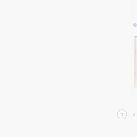
Lapoš
1
2
Pašreizē
La