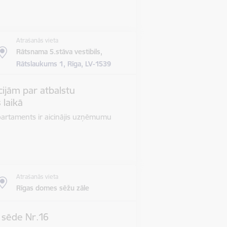
Atrašanās vieta
Rātsnama 5.stāva vestibils,
Rātslaukums 1, Rīga, LV-1539
ijām par atbalstu
 laikā
epartaments ir aicinājis uzņēmumu
Atrašanās vieta
Rīgas domes sēžu zāle
s sēde Nr.16