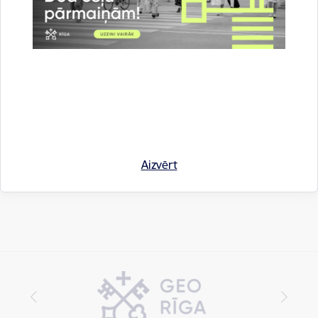
Saistītas tēmas
Notikumi:
Izstādes
Drukāt lapu
Dalīties
Aizvērt