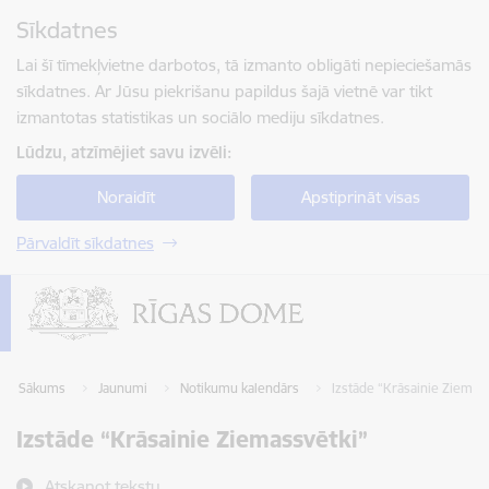
Pāriet uz lapas saturu
Sīkdatnes
Spied
lai meklētu
Enter
Lai šī tīmekļvietne darbotos, tā izmanto obligāti nepieciešamās
sīkdatnes. Ar Jūsu piekrišanu papildus šajā vietnē var tikt
izmantotas statistikas un sociālo mediju sīkdatnes.
Lūdzu, atzīmējiet savu izvēli:
Noraidīt
Apstiprināt visas
Pārvaldīt sīkdatnes
Sākums
Jaunumi
Notikumu kalendārs
Izstāde “Krāsainie Ziemas
Izstāde “Krāsainie Ziemassvētki”
Atskaņot tekstu