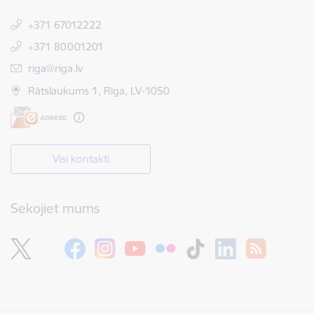
+371 67012222
+371 80001201
E-pasts:
riga@riga.lv
Rātslaukums 1, Rīga, LV-1050
Visi kontakti
Sekojiet mums