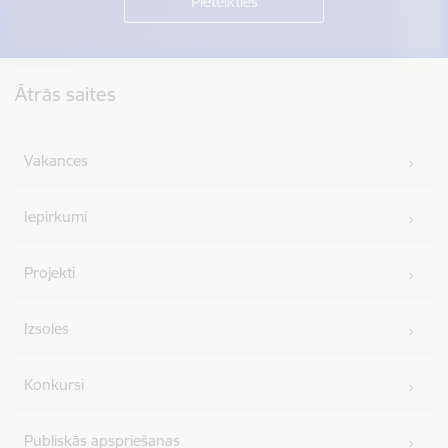
Kājene
Ātrās saites
Vakances
Iepirkumi
Projekti
Izsoles
Konkursi
Publiskās apspriešanas