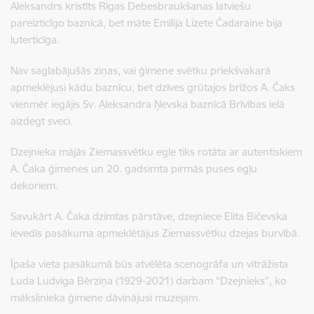
Aleksandrs kristīts Rīgas Debesbraukšanas latviešu
pareizticīgo baznīcā, bet māte Emīlija Lizete Čadaraine bija
luterticīga.
Nav saglabājušās ziņas, vai ģimene svētku priekšvakarā
apmeklējusi kādu baznīcu, bet dzīves grūtajos brīžos A. Čaks
vienmēr iegājis Sv. Aleksandra Ņevska baznīcā Brīvības ielā
aizdegt sveci.
Dzejnieka mājās Ziemassvētku egle tiks rotāta ar autentiskiem
A. Čaka ģimenes un 20. gadsimta pirmās puses egļu
dekoriem.
Savukārt A. Čaka dzimtas pārstāve, dzejniece Elita Bičevska
ievedīs pasākuma apmeklētājus Ziemassvētku dzejas burvībā.
Īpaša vieta pasākumā būs atvēlēta scenogrāfa un vitrāžista
Luda Ludviga Bērziņa (1929-2021) darbam “Dzejnieks”, ko
mākslinieka ģimene dāvinājusi muzejam.