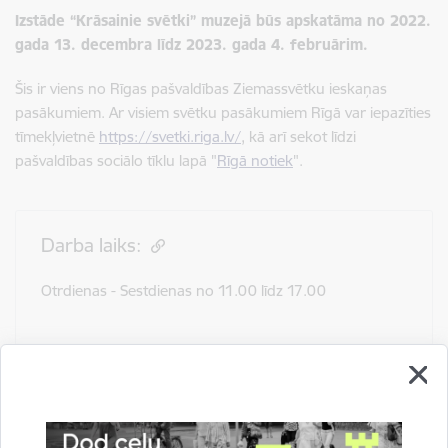
Izstāde “Krāsainie svētki” muzejā būs apskatāma no 2022.
gada 13. decembra līdz 2023. gada 4. februārim.
Šis ir viens no Rīgas pašvaldības Ziemassvētku ieskaņas
pasākumiem. Ar visiem svētku pasākumiem Rīgā var iepazīties
tīmekļvietnē
https://svetki.riga.lv/
, kā arī sekot līdzi
pašvaldības sociālo tīklu lapā "
Rīgā notiek
".
Darba laiks:
Otrdienas - Sestdienas no 11.00 līdz 17.00
Svētdien, pirmdien – slēgts