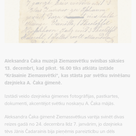
Aleksandra Čaka muzejā Ziemassvētku svinības sāksies
13. decembrī, kad plkst. 16.00 tiks atklāta izstāde
“Krāsainie Ziemassvētki”, kas stāsta par svētku svinēšanu
dzejnieka A. Čaka ģimenē.
Izstādi veido dzejnieka ģimenes fotogrāfijas, pastkartes,
dokumenti, akcentējot svētku noskaņu A. Čaka mājās.
Aleksandra Čaka ģimenē Ziemassvētkus varēja svinēt divas
reizes gadā no 24. decembra līdz 7. janvārim, jo dzejnieka
tēvs Jānis Čadarainis bija pieņēmis pareizticību un dēls