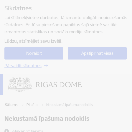
Pāriet uz lapas saturu
Sīkdatnes
Spied
lai meklētu
Enter
Lai šī tīmekļvietne darbotos, tā izmanto obligāti nepieciešamās
sīkdatnes. Ar Jūsu piekrišanu papildus šajā vietnē var tikt
izmantotas statistikas un sociālo mediju sīkdatnes.
Lūdzu, atzīmējiet savu izvēli:
Noraidīt
Apstiprināt visas
Pārvaldīt sīkdatnes
Sākums
Pilsēta
Nekustamā īpašuma nodoklis
Nekustamā īpašuma nodoklis
Atskaņot tekstu