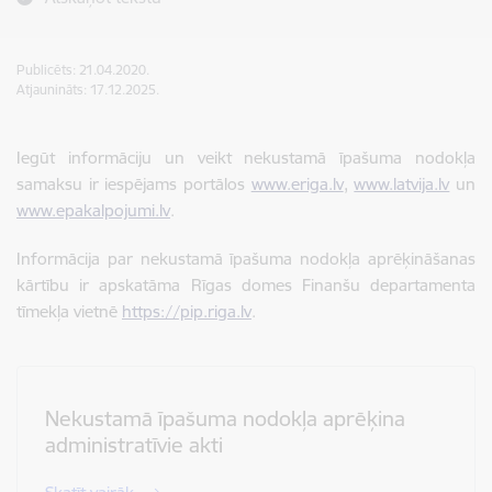
Publicēts: 21.04.2020.
Atjaunināts: 17.12.2025.
Iegūt informāciju un veikt nekustamā īpašuma nodokļa
samaksu ir iespējams portālos
www.eriga.lv
,
www.latvija.lv
un
www.epakalpojumi.lv
.
Informācija par nekustamā īpašuma nodokļa aprēķināšanas
kārtību ir apskatāma Rīgas domes Finanšu departamenta
tīmekļa vietnē
https://pip.riga.lv
.
Nekustamā īpašuma nodokļa aprēķina
administratīvie akti