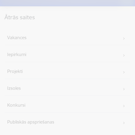
Kājene
Ātrās saites
Vakances
Iepirkumi
Projekti
Izsoles
Konkursi
Publiskās apspriešanas