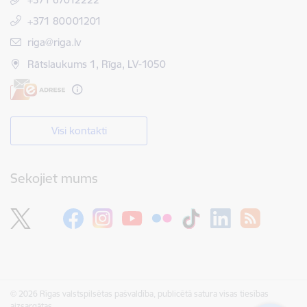
+371 80001201
E-pasts:
riga@riga.lv
Rātslaukums 1, Rīga, LV-1050
Visi kontakti
Sekojiet mums
© 2026 Rīgas valstspilsētas pašvaldība, publicētā satura visas tiesības
aizsargātas.