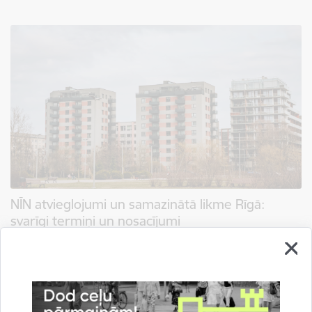
NĪN atvieglojumi un samazinātā likme Rīgā:
svarīgi termiņi un nosacījumi
27.11.2025.
Tuvojoties gadumijai, Rīgas pašvaldības Finanšu departaments atgādina – ir
vairāki būtiski nosacījumi, kas ietekmē nekustamā īpašuma nodokļa (NĪN)
apmēru un atvieglojumu piemērošanu. NĪN…
Informācija medijiem
Mājokļi
Pašvaldībā