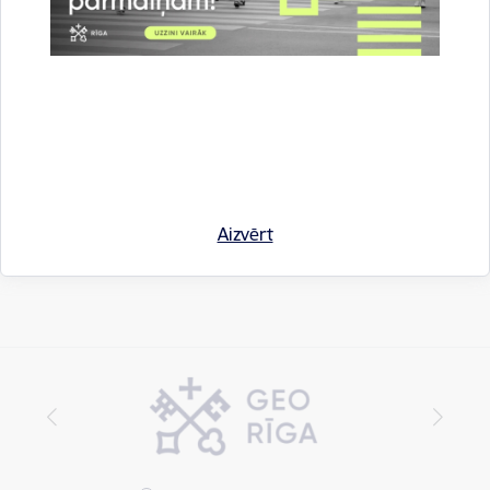
Drukāt lapu
Dalīties
Aizvērt