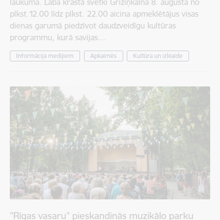
laukumā. Labā krasta svētki Grīziņkalnā 8. augustā no
plkst.12.00 līdz plkst. 22.00 aicina apmeklētājus visas
dienas garumā piedzīvot daudzveidīgu kultūras
programmu, kurā savijas…
Informācija medijiem
Apkaimēs
Kultūra un izklaide
”Rīgas vasaru” pieskandinās muzikālo parku