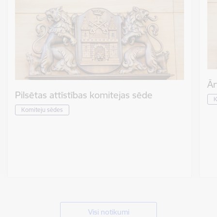
Ār
Pilsētas attīstības komitejas sēde
K
Komiteju sēdes
Visi notikumi