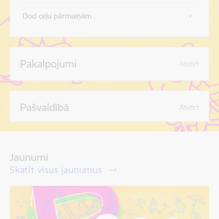
Dod ceļu pārmaiņām
Pakalpojumi
Atvērt
Pašvaldībā
Atvērt
Jaunumi
Skatīt visus jaunumus