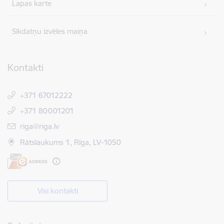
Lapas karte
Sīkdatņu izvēles maiņa
Kontakti
+371 67012222
+371 80001201
E-pasts:
riga@riga.lv
Rātslaukums 1, Rīga, LV-1050
Visi kontakti