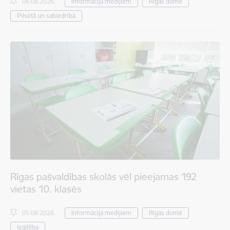
06.08.2026.
Informācija medijiem
Rīgas domē
Pilsētā un sabiedrībā
Rīgas pašvaldības skolās vēl pieejamas 192
vietas 10. klasēs
05.08.2026.
Informācija medijiem
Rīgas domē
Izglītība