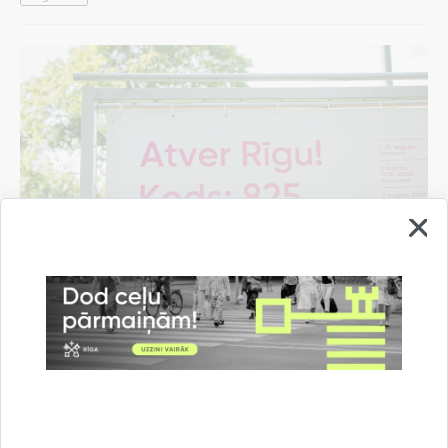
Pašvaldība rīdziniekiem sarūpējusi "Rīgas
vasaras" pasākumu programmas mobilo
aplikāciju
07.08.2026.
Informācija medijiem
Kultūra un izklaide
Rīgas vasara