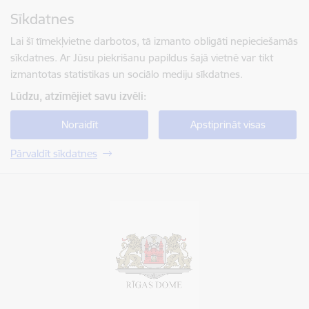
Pāriet uz lapas saturu
Sīkdatnes
Spied
lai meklētu
Enter
Lai šī tīmekļvietne darbotos, tā izmanto obligāti nepieciešamās
sīkdatnes. Ar Jūsu piekrišanu papildus šajā vietnē var tikt
izmantotas statistikas un sociālo mediju sīkdatnes.
Lūdzu, atzīmējiet savu izvēli:
Noraidīt
Apstiprināt visas
Pārvaldīt sīkdatnes
Rīgas valstspilsētas pašvaldība