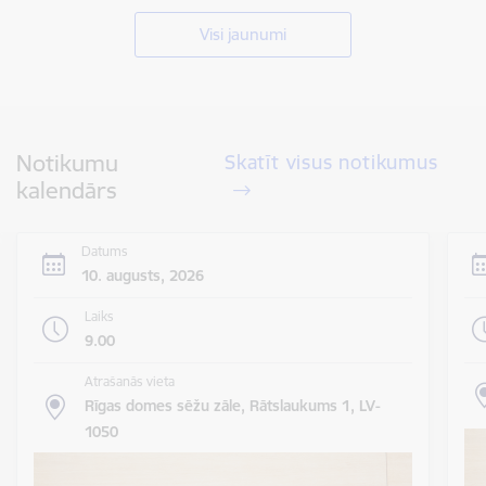
Visi jaunumi
Notikumu
Skatīt visus notikumus
kalendārs
Datums
10. augusts, 2026
Laiks
9.00
Atrašanās vieta
Rīgas domes sēžu zāle, Rātslaukums 1, LV-
1050