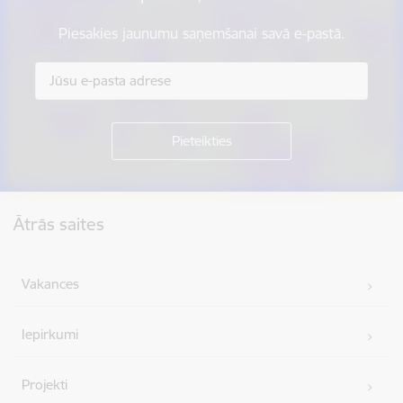
Piesakies jaunumu saņemšanai savā e-pastā.
Kājene
Ātrās saites
Vakances
Iepirkumi
Projekti