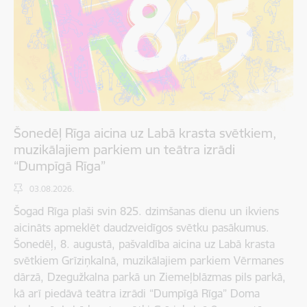
Šonedēļ Rīga aicina uz Labā krasta svētkiem,
muzikālajiem parkiem un teātra izrādi
“Dumpīgā Rīga”
03.08.2026.
Šogad Rīga plaši svin 825. dzimšanas dienu un ikviens
aicināts apmeklēt daudzveidīgos svētku pasākumus.
Šonedēļ, 8. augustā, pašvaldība aicina uz Labā krasta
svētkiem Grīziņkalnā, muzikālajiem parkiem Vērmanes
dārzā, Dzegužkalna parkā un Ziemeļblāzmas pils parkā,
kā arī piedāvā teātra izrādi “Dumpīgā Rīga” Doma