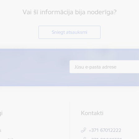
Vai šī informācija bija noderīga?
Sniegt atsauksmi
i
Kontakti
s
+371 67012222