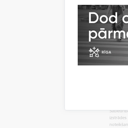
Līdz
Skatīt
Sabiedrīb
procesā. 
sabiedrīb
vairāki i
problēma,
ka izstrād
Sabiedrīb
izstrāde
noteikša