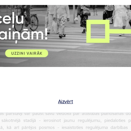
dalības budžets
Brīvprātīgais darbs
 vairāk
Skatīt vairāk
as līdzdalība ir iedzīvotāju, sabiedrības un nevalstisko organizā
Sabiedrības līdzdalības mērķis ir nodrošināt, lai publiskās pār
as vajadzībām, savlaicīgi izskaidroti un saprotami tiem, uz kuriem t
eguvumi, kas kopumā vērsti uz regulējuma kvalitātes uzlabošanu
 tiek izvērtētas iespējamās alternatīvas, savlaicīgi atklātas iespēja
ātie risinājumi ir efektīvi.
Aizvērt
as pārstāvji var paust savu viedokli par attīstības plānošanas 
s sākotnējā stadijā - ierosinot jaunu regulējumu, piedaloties
nā, kā arī pārējos posmos - iesaistoties regulējuma darbības 