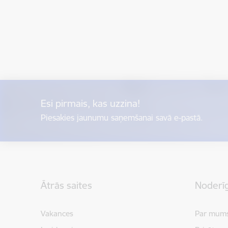
Esi pirmais, kas uzzina!
Piesakies jaunumu saņemšanai savā e-pastā.
Kājene
Ātrās saites
Noderīg
Vakances
Par mum