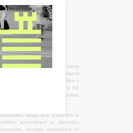
Parakstu vākšana
Skatīt vairāk
ciju iesaistīšanās politikas veidošanas
valdes pieņemtie lēmumi būtu atbilstoši
ie attieksies. Sabiedrības līdzdalībai ir
 – šajā procesā tiek identificēta īstā
mās regulējuma "blaknes", kā arī panākts,
dokumentiem, tiesību aktu projektiem to
 problēmu konstatēšanā un alternatīvu
uzraudzībā, rezultātu novērtēšanā un