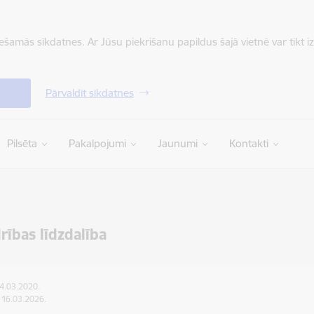
iešamās sīkdatnes. Ar Jūsu piekrišanu papildus šajā vietnē var tikt i
Pārvaldīt sīkdatnes
Pilsēta
Pakalpojumi
Jaunumi
Kontakti
rības līdzdalība
24.03.2020.
: 16.03.2026.