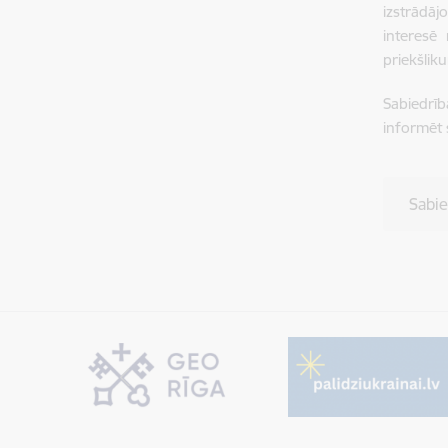
izstrādāj
interesē
priekšlik
Sabiedrīb
informēt 
Sabie