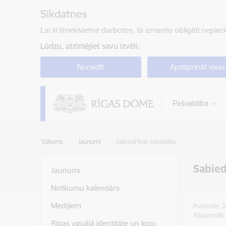
Pāriet uz lapas saturu
Sīkdatnes
Lai šī tīmekļvietne darbotos, tā izmanto obligāti nepiec
Lūdzu, atzīmējiet savu izvēli:
Noraidīt
Apstiprināt visas
Pašvaldība
Sākums
Jaunumi
Sabiedrības līdzdalība
Sabied
Jaunumi
Notikumu kalendārs
Medijiem
Publicēts: 
Atjaunināts
Rīgas vizuālā identitāte un logo