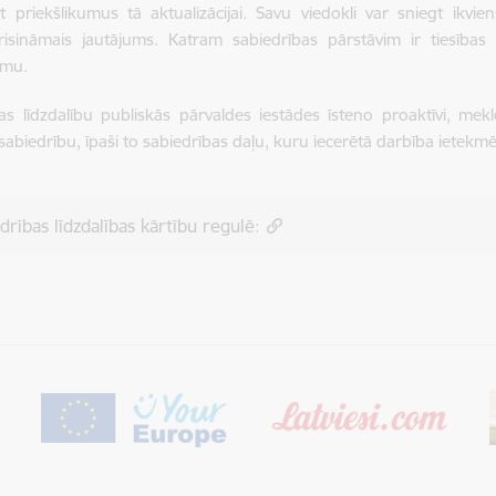
ot priekšlikumus tā aktualizācijai. Savu viedokli var sniegt ikvi
 risināmais jautājums. Katram sabiedrības pārstāvim ir tiesība
umu.
as līdzdalību publiskās pārvaldes iestādes īsteno proaktīvi, mekl
sabiedrību, īpaši to sabiedrības daļu, kuru iecerētā darbība ietekmē
drības līdzdalības kārtību regulē: