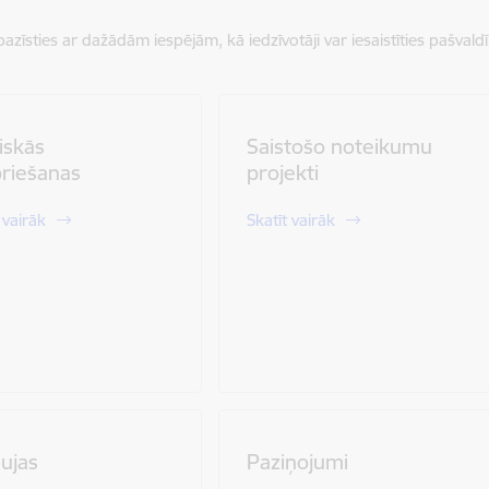
azīsties ar dažādām iespējām, kā iedzīvotāji var iesaistīties pašv
iskās
Saistošo noteikumu
riešanas
projekti
 vairāk
Skatīt vairāk
ujas
Paziņojumi