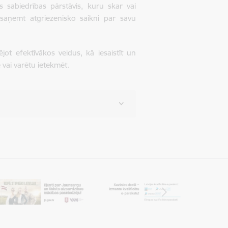
ens sabiedrības pārstāvis, kuru skar vai
s saņemt atgriezenisko saikni par savu
ējot efektīvākos veidus, kā iesaistīt un
 vai varētu ietekmēt.