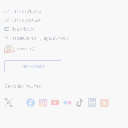
+371 67012222
+371 80001201
E-pasts:
riga@riga.lv
Rātslaukums 1, Rīga, LV-1050
Visi kontakti
Sekojiet mums