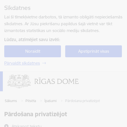
Pāriet uz lapas saturu
Sīkdatnes
Spied
lai meklētu
Enter
Lai šī tīmekļvietne darbotos, tā izmanto obligāti nepieciešamās
sīkdatnes. Ar Jūsu piekrišanu papildus šajā vietnē var tikt
izmantotas statistikas un sociālo mediju sīkdatnes.
Lūdzu, atzīmējiet savu izvēli:
Noraidīt
Apstiprināt visas
Pārvaldīt sīkdatnes
Sākums
Pilsēta
Īpašumi
Pārdošana privatizējot
Pārdošana privatizējot
Atskaņot tekstu