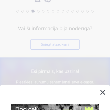
Vai šī informācija bija noderīga?
Sniegt atsauksmi
Esi pirmais, kas uzzina!
Piesakies jaunumu saņemšanai savā e-pastā.