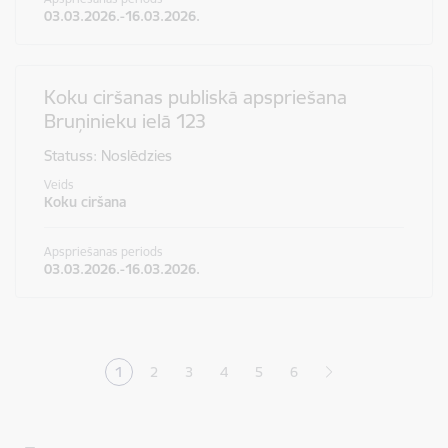
03.03.2026.-16.03.2026.
Koku ciršanas publiskā apspriešana
Bruņinieku ielā 123
Statuss: Noslēdzies
Veids
Koku ciršana
Apspriešanas periods
03.03.2026.-16.03.2026.
Lapošana
1
2
3
4
5
6
Pašreizējā lapa
Lapa
Lapa
Lapa
Lapa