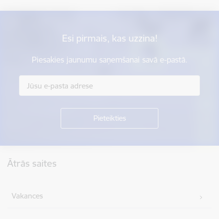
Esi pirmais, kas uzzina!
Piesakies jaunumu saņemšanai savā e-pastā.
Kājene
Ātrās saites
Vakances