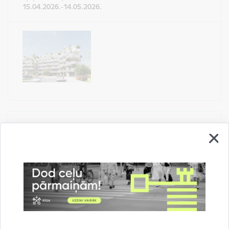
15.04.2026.-14.05.2026.
Publiskā apspriešana angāra būvniecībai
Atbalss ielā 8
Statuss: Neaktīvs
Veids
Būvniecības iecere
Apspriešanas periods
16.04.2026.-15.05.2026.