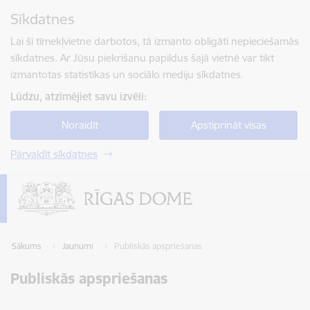
Pāriet uz lapas saturu
Sīkdatnes
Spied
lai meklētu
Enter
Lai šī tīmekļvietne darbotos, tā izmanto obligāti nepieciešamās
sīkdatnes. Ar Jūsu piekrišanu papildus šajā vietnē var tikt
izmantotas statistikas un sociālo mediju sīkdatnes.
Lūdzu, atzīmējiet savu izvēli:
Noraidīt
Apstiprināt visas
Pārvaldīt sīkdatnes
Sākums
Jaunumi
Publiskās apspriešanas
Publiskās apspriešanas