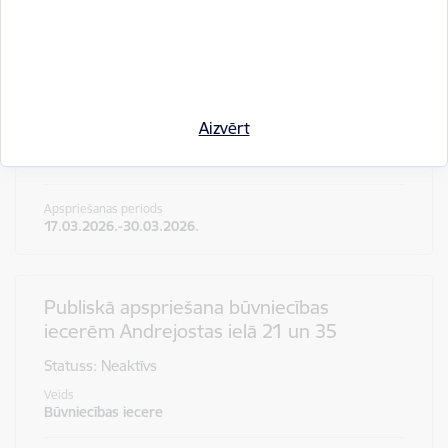
Koku ciršanas publiskā apspriešana
Zvejnieku ielā b/n
Statuss: Neaktīvs
Aizvērt
Veids
Koku ciršana
Apspriešanas periods
17.03.2026.-30.03.2026.
Publiskā apspriešana būvniecības
iecerēm Andrejostas ielā 21 un 35
Statuss: Neaktīvs
Veids
Būvniecības iecere