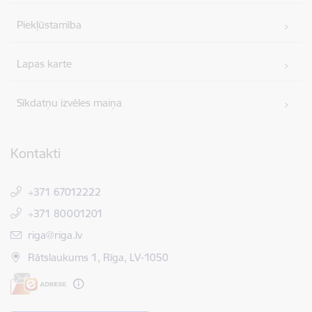
Piekļūstamība
Lapas karte
Sīkdatņu izvēles maiņa
Kontakti
+371 67012222
+371 80001201
E-pasts:
riga@riga.lv
Rātslaukums 1, Rīga, LV-1050