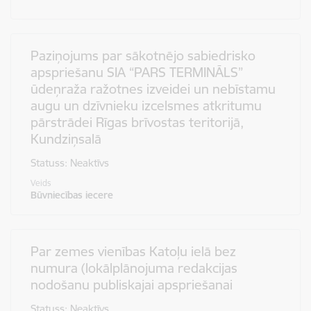
Paziņojums par sākotnējo sabiedrisko
apspriešanu SIA “PARS TERMINĀLS”
ūdeņraža ražotnes izveidei un nebīstamu
augu un dzīvnieku izcelsmes atkritumu
pārstrādei Rīgas brīvostas teritorijā,
Kundziņsalā
Statuss: Neaktīvs
Veids
Būvniecības iecere
Par zemes vienības Katoļu ielā bez
numura (lokālplānojuma redakcijas
nodošanu publiskajai apspriešanai
Statuss: Neaktīvs