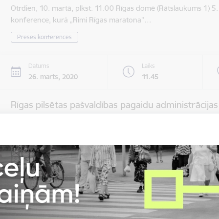
Otrdien, 10. martā, plkst. 11.00 Rīgas domē (Rātslaukums 1) 5.
konference, kurā „Rimi Rīgas maratona”…
Preses konferences
Datums
Laiks
26. marts, 2020
11.45
Rīgas pilsētas pašvaldības pagaidu administrācijas
Pagaidu administrācijas 5. (ārkārtas) sēdes darba kārtība 26.
īpašuma nodokļa samaksas…
Rīgas domes sēdes
Datums
Laiks
17. aprīlis, 2020
8.30–9.00
Rīgas pilsētas pašvaldības pagaidu administrācija