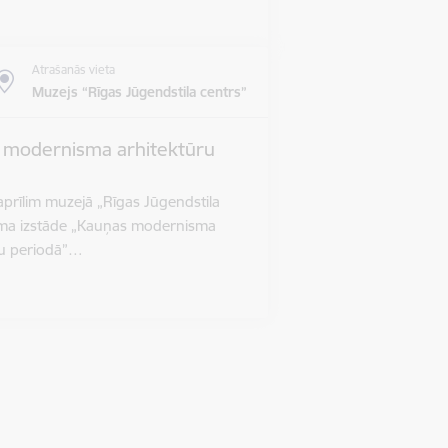
Atrašanās vieta
Muzejs “Rīgas Jūgendstila centrs”
s modernisma arhitektūru
 aprīlim muzejā „Rīgas Jūgendstila
āma izstāde „Kauņas modernisma
ru periodā”…