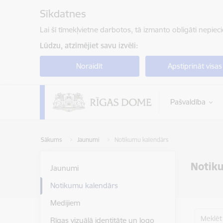
Pāriet uz lapas saturu
Sīkdatnes
Lai šī tīmekļvietne darbotos, tā izmanto obligāti nepiec
Lūdzu, atzīmējiet savu izvēli:
Noraidīt
Apstiprināt visas
Pašvaldība
Sākums
Jaunumi
Notikumu kalendārs
Notik
Jaunumi
Notikumu kalendārs
Medijiem
Meklēt
Rīgas vizuālā identitāte un logo