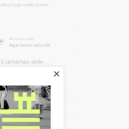
 stāva foajē notiks preses
Atrašanās vieta
Rīgas domes sēžu zāle
 5.(ārkārtas) sēde
03.2020. 11.45 Par nekustamā
Atrašanās vieta
Rīgas domes sēžu zāle
s 10.sēde