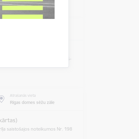
Atrašanās vieta
Rīgas domes sēžu zāle
s termiņa pārcelšanu RD-20-186-
Atrašanās vieta
Rīgas domes sēžu zāle
kārtas)
īļa saistošajos noteikumos Nr. 198