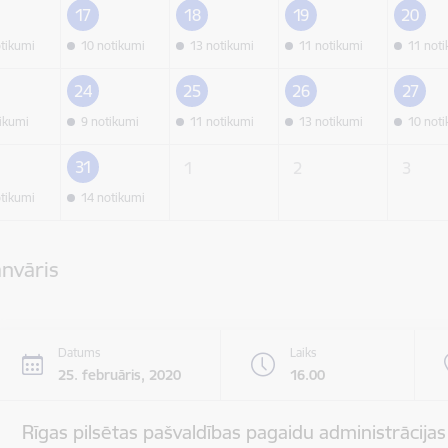
17
18
19
20
otikumi
10 notikumi
13 notikumi
11 notikumi
11 not
24
25
26
27
tikumi
9 notikumi
11 notikumi
13 notikumi
10 not
31
1
2
3
otikumi
14 notikumi
anvāris
Datums
Laiks
25. februāris, 2020
16.00
Rīgas pilsētas pašvaldības pagaidu administrācija