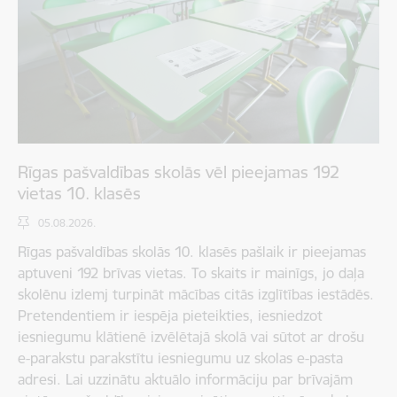
Rīgas pašvaldības skolās vēl pieejamas 192
vietas 10. klasēs
05.08.2026.
Rīgas pašvaldības skolās 10. klasēs pašlaik ir pieejamas
aptuveni 192 brīvas vietas. To skaits ir mainīgs, jo daļa
skolēnu izlemj turpināt mācības citās izglītības iestādēs.
Pretendentiem ir iespēja pieteikties, iesniedzot
iesniegumu klātienē izvēlētajā skolā vai sūtot ar drošu
e-parakstu parakstītu iesniegumu uz skolas e-pasta
adresi. Lai uzzinātu aktuālo informāciju par brīvajām