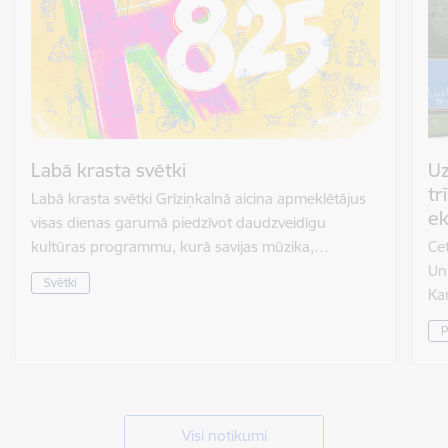
Labā krasta svētki
Uz
tr
Labā krasta svētki Grīziņkalnā aicina apmeklētājus
ek
visas dienas garumā piedzīvot daudzveidīgu
kultūras programmu, kurā savijas mūzika,…
Cet
Un
Svētki
Ka
P
Visi notikumi