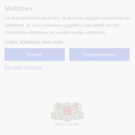
Pāriet uz lapas saturu
Sīkdatnes
Spied
lai meklētu
Enter
Lai šī tīmekļvietne darbotos, tā izmanto obligāti nepieciešamās
sīkdatnes. Ar Jūsu piekrišanu papildus šajā vietnē var tikt
izmantotas statistikas un sociālo mediju sīkdatnes.
Lūdzu, atzīmējiet savu izvēli:
Noraidīt
Apstiprināt visas
Pārvaldīt sīkdatnes
Rīgas valstspilsētas pašvaldība