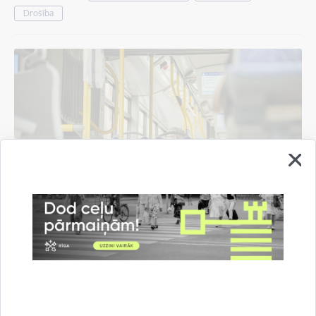
Drošība
Norisinoties būvdarbiem, tiks slēgts 1.
trolejbusa maršruts; mainīsies arī auto
novietošanas kārtība stāvvietās
05.08.2026.
Satiksme