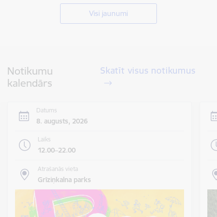
Visi jaunumi
Notikumu
Skatīt visus notikumus
kalendārs
Datums
8. augusts, 2026
Laiks
12.00–22.00
Atrašanās vieta
Grīziņkalna parks