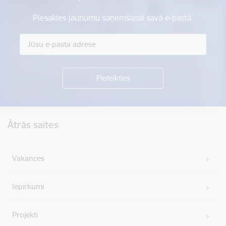
Piesakies jaunumu saņemšanai savā e-pastā.
Kājene
Ātrās saites
Vakances
Iepirkumi
Projekti