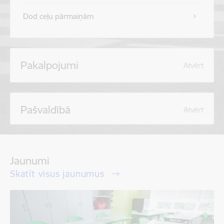
Dod ceļu pārmaiņām
Pakalpojumi
Atvērt
Pašvaldībā
Atvērt
Jaunumi
Skatīt visus jaunumus