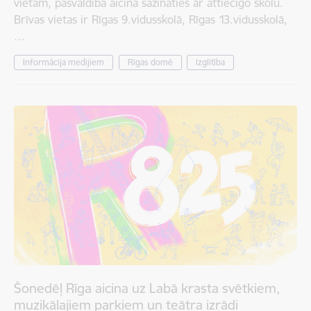
vietām, pašvaldība aicina sazināties ar attiecīgo skolu.
Brīvas vietas ir Rīgas 9.vidusskolā, Rīgas 13.vidusskolā,
…
Informācija medijiem
Rīgas domē
Izglītība
Šonedēļ Rīga aicina uz Labā krasta svētkiem,
muzikālajiem parkiem un teātra izrādi