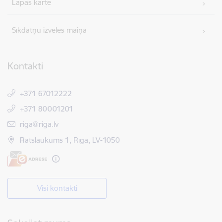
Lapas karte
Sīkdatņu izvēles maiņa
Kontakti
+371 67012222
+371 80001201
E-pasts:
riga@riga.lv
Rātslaukums 1, Rīga, LV-1050
Visi kontakti