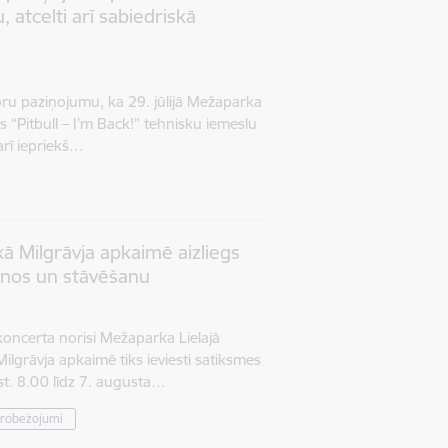
 atcelti arī sabiedriskā
ru paziņojumu, ka 29. jūlijā Mežaparka
s “Pitbull – I’m Back!” tehnisku iemeslu
 arī iepriekš…
kā Milgrāvja apkaimē aizliegs
anos un stāvēšanu
 koncerta norisi Mežaparka Lielajā
ilgrāvja apkaimē tiks ieviesti satiksmes
st. 8.00 līdz 7. augusta…
erobežojumi