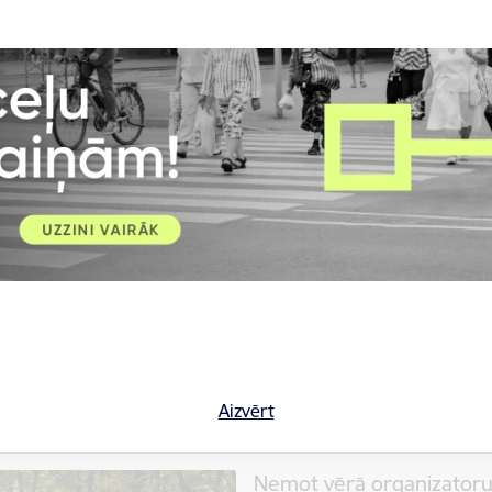
05.08.2026.
Atzīmējot Rīgas 825. dzimšanas d
1000 rīdziniekiem un pilsētas vi
izstrādātā “Roadgames” orient
Atpūta
Kultūra un izklaide
Rātslaukumā un Doma lau
seno Rīgu
31.07.2026.
Atzīmējot Rīgas 825. jubileju,
trīs izstādes – “Rīgas stāsti. Rī
“Vēro seno Rīgu”, kas aicina iep
Informācija medijiem
Kultūra un
Aizvērt
Ņemot vērā organizatoru 