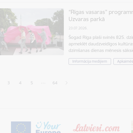
“Rīgas vasaras” programm
Uzvaras parkā
23.07.2026.
Šogad Rīga plaši svinēs 825. dzi
apmeklēt daudzveidīgos kultūra
dzimšanas dienas mēnesis sāksi
Informācija medijiem
Apkaimē
ana
…
3
4
5
64
jā lapa
pa
Lapa
Lapa
Lapa