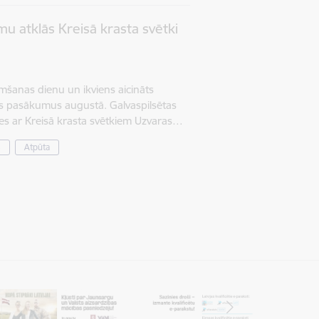
u atklās Kreisā krasta svētki
mšanas dienu un ikviens aicināts
s pasākumus augustā. Galvaspilsētas
es ar Kreisā krasta svētkiem Uzvaras…
s
Atpūta