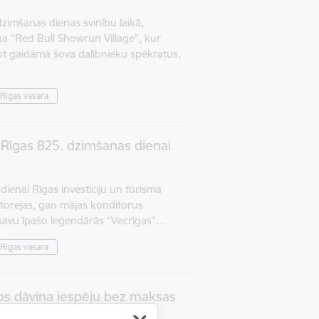
zimšanas dienas svinību laikā,
ņa “Red Bull Showrun Village”, kur
ot gaidāmā šova dalībnieku spēkratus,
Rīgas vasara
Rīgas 825. dzimšanas dienai
ienai Rīgas investīciju un tūrisma
torejas, gan mājas konditorus
t savu īpašo leģendārās “Vecrīgas”…
Rīgas vasara
kos dāvina iespēju bez maksas
šanās spēlē