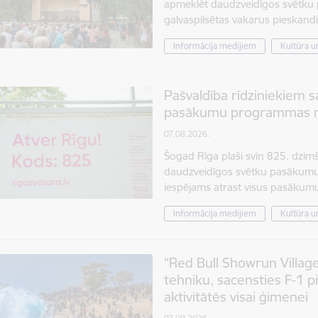
apmeklēt daudzveidīgos svētku
galvaspilsētas vakarus pieska
Informācija medijiem
Kultūra un
Pašvaldība rīdziniekiem s
pasākumu programmas mo
07.08.2026.
Šogad Rīga plaši svin 825. dzim
daudzveidīgos svētku pasākumus.
iespējams atrast visus pasākum
Informācija medijiem
Kultūra un
“Red Bull Showrun Village
tehniku, sacensties F-1 p
aktivitātēs visai ģimenei