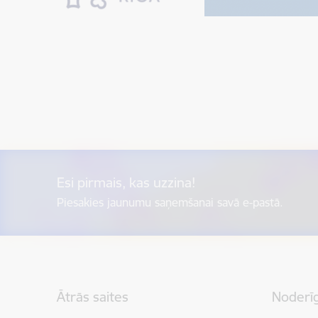
Esi pirmais, kas uzzina!
Piesakies jaunumu saņemšanai savā e-pastā.
Kājene
Ātrās saites
Noderīg