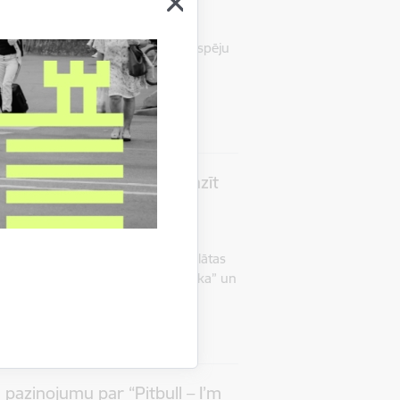
ienu, SIA “Getliņi EKO” dāvina iespēju
esiem bez maksas piedalīties īpaši
ēšanās spēlē “Poligonam pa…
Pilsētā un sabiedrībā
kumā izstādēs aicina iepazīt
 Rātslaukumā un Doma laukumā atklātas
gas rātei 800”, “Rīgas skatu kartotēka” un
azīt Rīgas vēsturi,…
 izklaide
Pilsētā un sabiedrībā
paziņojumu par “Pitbull – I’m