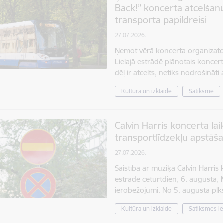
Back!” koncerta atcelšanu,
transporta papildreisi
27.07.2026.
Ņemot vērā koncerta organizato
Lielajā estrādē plānotais koncert
dēļ ir atcelts, netiks nodrošināti
Kultūra un izklaide
Satiksme
Calvin Harris koncerta lai
transportlīdzekļu apstāš
27.07.2026.
Saistībā ar mūziķa Calvin Harris
estrādē ceturtdien, 6. augustā, M
ierobežojumi. No 5. augusta plk
Kultūra un izklaide
Satiksmes i