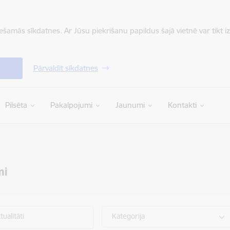
iešamās sīkdatnes. Ar Jūsu piekrišanu papildus šajā vietnē var tikt i
Pārvaldīt sīkdatnes
Pilsēta
Pakalpojumi
Jaunumi
Kontakti
mi
ualitāti
Kategorija