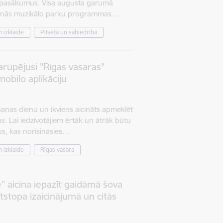
 pasākumus. Visa augusta garumā
ndinās muzikālo parku programmas…
 izklaide
Pilsētā un sabiedrībā
arūpējusi "Rīgas vasaras"
bilo aplikāciju
šanas dienu un ikviens aicināts apmeklēt
 Lai iedzīvotājiem ērtāk un ātrāk būtu
us, kas norisināsies…
 izklaide
Rīgas vasara
” aicina iepazīt gaidāmā šova
itstopa izaicinājumā un citās