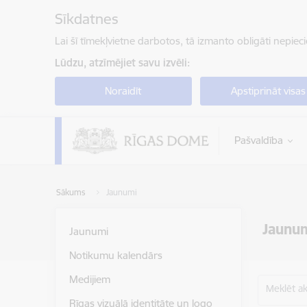
Pāriet uz lapas saturu
Sīkdatnes
Lai šī tīmekļvietne darbotos, tā izmanto obligāti nepiec
Lūdzu, atzīmējiet savu izvēli:
Noraidīt
Apstiprināt visas
Pašvaldība
Sākums
Jaunumi
Jaunu
Jaunumi
Notikumu kalendārs
Medijiem
Meklēt akt
Rīgas vizuālā identitāte un logo