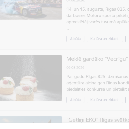
07.08.2026.
14. un 15. augustā, Rīgas 825. d
darbosies Motoru sporta pilsēti
apmeklētāji varēs tuvumā aplūk
…
Atpūta
Kultūra un izklaide
Meklē gardāko “Vecrīgu” 
06.08.2026.
Par godu Rīgas 825. dzimšanas d
aģentūra aicina gan Rīgas kondi
piedalīties konkursā un pieteik
Atpūta
Kultūra un izklaide
“Getliņi EKO” Rīgas svēt
piedalīties īpašā orientē