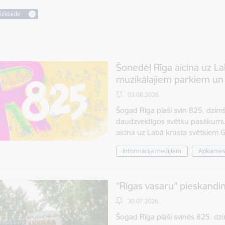
izklaide
Šonedēļ Rīga aicina uz L
muzikālajiem parkiem un 
03.08.2026.
Šogad Rīga plaši svin 825. dzim
daudzveidīgos svētku pasākumus
aicina uz Labā krasta svētkiem 
Informācija medijiem
Apkaimē
”Rīgas vasaru” pieskand
30.07.2026.
Šogad Rīga plaši svinēs 825. dzi