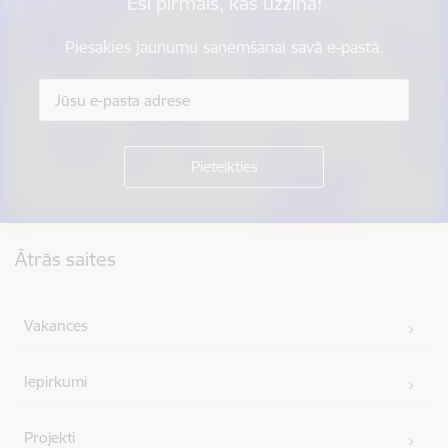
Esi pirmais, kas uzzina!
Piesakies jaunumu saņemšanai savā e-pastā.
Kājene
Ātrās saites
Vakances
Iepirkumi
Projekti