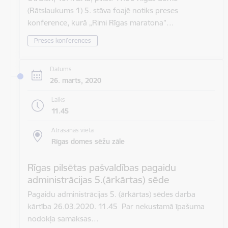
(Rātslaukums 1) 5. stāva foajē notiks preses
konference, kurā „Rimi Rīgas maratona”…
Preses konferences
Datums
26. marts, 2020
Laiks
11.45
Atrašanās vieta
Rīgas domes sēžu zāle
Rīgas pilsētas pašvaldības pagaidu
administrācijas 5.(ārkārtas) sēde
Pagaidu administrācijas 5. (ārkārtas) sēdes darba
kārtība 26.03.2020. 11.45 Par nekustamā īpašuma
nodokļa samaksas…