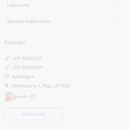
Lapas karte
Sīkdatņu izvēles maiņa
Kontakti
+371 67012222
+371 80001201
E-pasts:
riga@riga.lv
Rātslaukums 1, Rīga, LV-1050
Visi kontakti