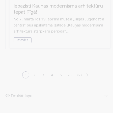
Iepazīsti Kauņas modernisma arhitektūru
tepat Rīgā!
No 7. marta līdz 19. aprīlim muzejā „Rīgas Jūgendstila
centrs” būs apskatāma izstāde „Kauņas modernisma
arhitektūra starpkaru periodā”…
Izstādes
Lapošana
…
1
2
3
4
5
363
Pašreizējā lapa
Lapa
Lapa
Lapa
Lapa
Drukāt lapu