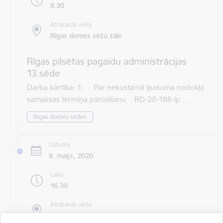
8.30
Atrašanās vieta
Rīgas domes sēžu zāle
Rīgas pilsētas pagaidu administrācijas
13.sēde
Darba kārtība: 1. Par nekustamā īpašuma nodokļa
samaksas termiņa pārcelšanu RD-20-186-lp …
Rīgas domes sēdes
Datums
8. maijs, 2020
Laiks
16.30
Atrašanās vieta
Rīgas domes sēžu zāle