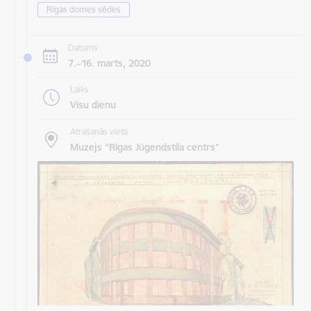
Rīgas domes sēdes
Datums
7.–16. marts, 2020
Laiks
Visu dienu
Atrašanās vieta
Muzejs “Rīgas Jūgendstila centrs”