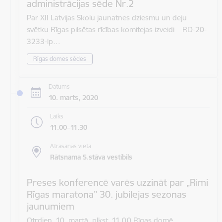
administrācijas sēde Nr.2
Par XII Latvijas Skolu jaunatnes dziesmu un deju
svētku Rīgas pilsētas rīcības komitejas izveidi RD-20-
3233-lp…
Rīgas domes sēdes
Datums
10. marts, 2020
Laiks
11.00–11.30
Atrašanās vieta
Rātsnama 5.stāva vestibils
Preses konferencē varēs uzzināt par „Rimi
Rīgas maratona” 30. jubilejas sezonas
jaunumiem
Otrdien, 10. martā, plkst. 11.00 Rīgas domē