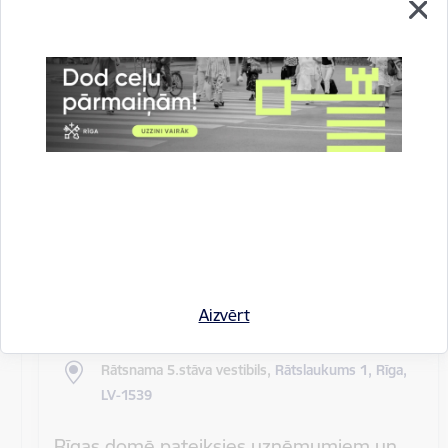
Rīgas pilsētas pagaidu administrācijas
14.sēde (ārkārtas)
Sēdes darba kārtība: Grozījumi Rīgas domes 2016.
gada 19. aprīļa saistošajos noteikumos Nr. 198 "Par
kārtību, kādā tiek…
Rīgas domes sēdes
Datums
27. maijs, 2020
Laiks
10.00
Aizvērt
Atrašanās vieta
Rātsnama 5.stāva vestibils,
Rātslaukums 1, Rīga,
LV-1539
Rīgas domē pateiksies uzņēmumiem un