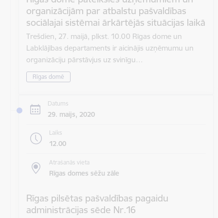
organizācijām par atbalstu pašvaldības
sociālajai sistēmai ārkārtējās situācijas laikā
Trešdien, 27. maijā, plkst. 10.00 Rīgas dome un
Labklājības departaments ir aicinājis uzņēmumu un
organizāciju pārstāvjus uz svinīgu…
Rīgas domē
Datums
29. maijs, 2020
Laiks
12.00
Atrašanās vieta
Rīgas domes sēžu zāle
Rīgas pilsētas pašvaldības pagaidu
administrācijas sēde Nr.16