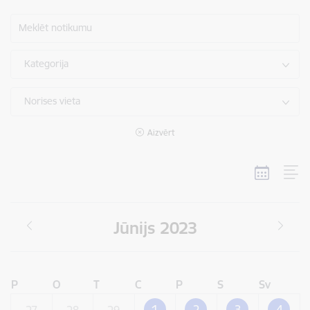
Meklēt notikumu
Kategorija
Norises vieta
Aizvērt
Jūnijs 2023
P
O
T
C
P
S
Sv
1
2
3
4
27
28
29