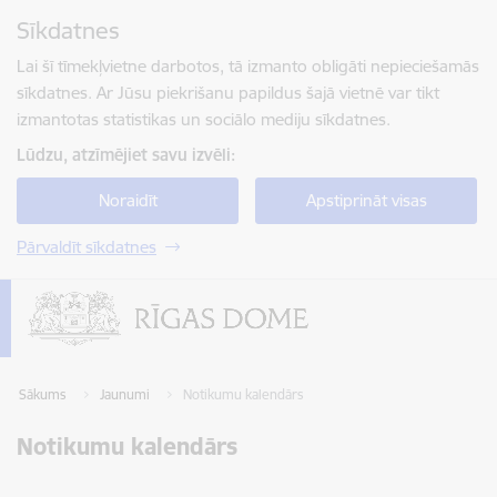
Pāriet uz lapas saturu
Sīkdatnes
Spied
lai meklētu
Enter
Lai šī tīmekļvietne darbotos, tā izmanto obligāti nepieciešamās
sīkdatnes. Ar Jūsu piekrišanu papildus šajā vietnē var tikt
izmantotas statistikas un sociālo mediju sīkdatnes.
Lūdzu, atzīmējiet savu izvēli:
Noraidīt
Apstiprināt visas
Pārvaldīt sīkdatnes
Sākums
Jaunumi
Notikumu kalendārs
Notikumu kalendārs