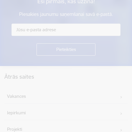
Esi pirmais, kas uzzina!
Piesakies jaunumu saņemšanai savā e-pastā.
Kājene
Ātrās saites
Vakances
Iepirkumi
Projekti