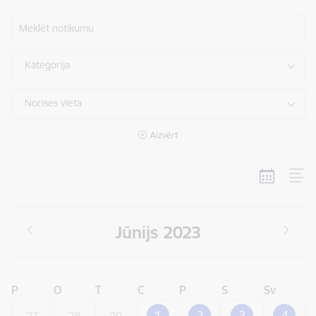
Meklēt notikumu
Kategorija
Norises vieta
Aizvērt
Jūnijs 2023
P
O
T
C
P
S
Sv
1
2
3
4
27
28
29