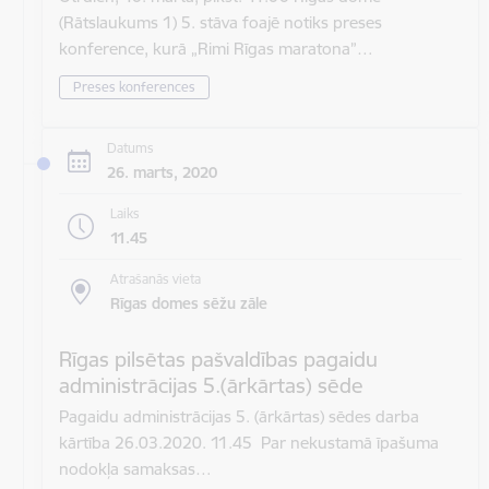
(Rātslaukums 1) 5. stāva foajē notiks preses
konference, kurā „Rimi Rīgas maratona”…
Preses konferences
Datums
26. marts, 2020
Laiks
11.45
Atrašanās vieta
Rīgas domes sēžu zāle
Rīgas pilsētas pašvaldības pagaidu
administrācijas 5.(ārkārtas) sēde
Pagaidu administrācijas 5. (ārkārtas) sēdes darba
kārtība 26.03.2020. 11.45 Par nekustamā īpašuma
nodokļa samaksas…