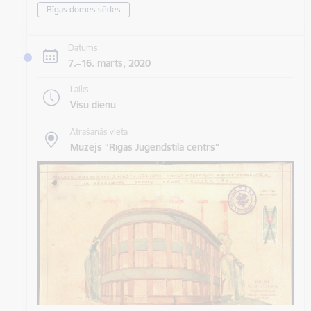
Rīgas domes sēdes
Datums
7.–16. marts, 2020
Laiks
Visu dienu
Atrašanās vieta
Muzejs “Rīgas Jūgendstila centrs”