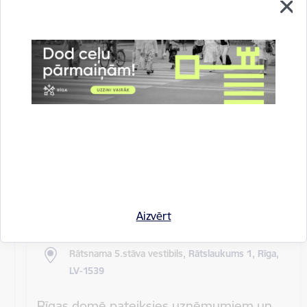
Rīgas pilsētas pagaidu administrācijas
14.sēde (ārkārtas)
Sēdes darba kārtība: Grozījumi Rīgas domes 2016.
gada 19. aprīļa saistošajos noteikumos Nr. 198 "Par
kārtību, kādā tiek…
Rīgas domes sēdes
Datums
27. maijs, 2020
Laiks
10.00
Aizvērt
Atrašanās vieta
Rātsnama 5.stāva vestibils,
Rātslaukums 1, Rīga,
LV-1539
Rīgas domē pateiksies uzņēmumiem un