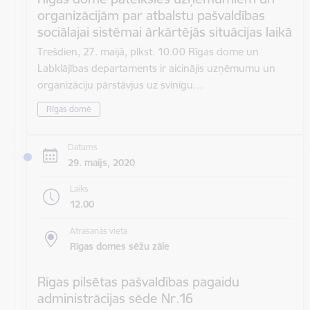
organizācijām par atbalstu pašvaldības
sociālajai sistēmai ārkārtējās situācijas laikā
Trešdien, 27. maijā, plkst. 10.00 Rīgas dome un
Labklājības departaments ir aicinājis uzņēmumu un
organizāciju pārstāvjus uz svinīgu…
Rīgas domē
Datums
29. maijs, 2020
Laiks
12.00
Atrašanās vieta
Rīgas domes sēžu zāle
Rīgas pilsētas pašvaldības pagaidu
administrācijas sēde Nr.16