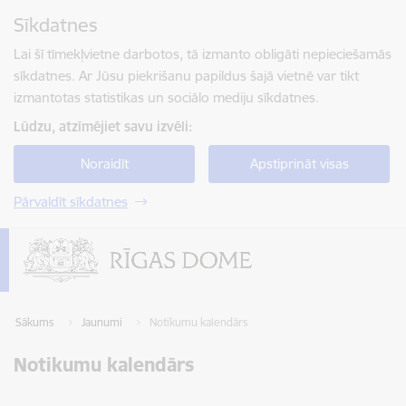
Pāriet uz lapas saturu
Sīkdatnes
Spied
lai meklētu
Enter
Lai šī tīmekļvietne darbotos, tā izmanto obligāti nepieciešamās
sīkdatnes. Ar Jūsu piekrišanu papildus šajā vietnē var tikt
izmantotas statistikas un sociālo mediju sīkdatnes.
Lūdzu, atzīmējiet savu izvēli:
Noraidīt
Apstiprināt visas
Pārvaldīt sīkdatnes
Sākums
Jaunumi
Notikumu kalendārs
Notikumu kalendārs