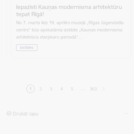
Iepazīsti Kauņas modernisma arhitektūru
tepat Rīgā!
No 7. marta līdz 19. aprīlim muzejā „Rīgas Jūgendstila
centrs” būs apskatāma izstāde „Kauņas modernisma
arhitektūra starpkaru periodā”…
Izstādes
Lapošana
…
1
2
3
4
5
363
Pašreizējā lapa
Lapa
Lapa
Lapa
Lapa
Drukāt lapu