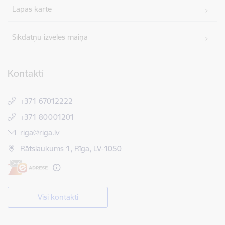
Lapas karte
Sīkdatņu izvēles maiņa
Kontakti
+371 67012222
+371 80001201
E-pasts:
riga@riga.lv
Rātslaukums 1, Rīga, LV-1050
Visi kontakti