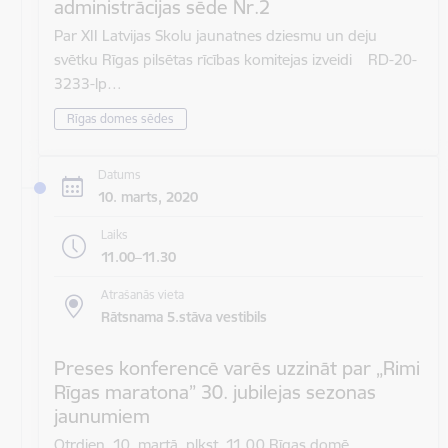
administrācijas sēde Nr.2
Par XII Latvijas Skolu jaunatnes dziesmu un deju
svētku Rīgas pilsētas rīcības komitejas izveidi RD-20-
3233-lp…
Rīgas domes sēdes
Datums
10. marts, 2020
Laiks
11.00–11.30
Atrašanās vieta
Rātsnama 5.stāva vestibils
Preses konferencē varēs uzzināt par „Rimi
Rīgas maratona” 30. jubilejas sezonas
jaunumiem
Otrdien, 10. martā, plkst. 11.00 Rīgas domē