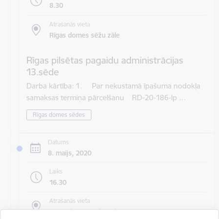
8.30
Atrašanās vieta
Rīgas domes sēžu zāle
Rīgas pilsētas pagaidu administrācijas
13.sēde
Darba kārtība: 1. Par nekustamā īpašuma nodokļa
samaksas termiņa pārcelšanu RD-20-186-lp …
Rīgas domes sēdes
Datums
8. maijs, 2020
Laiks
16.30
Atrašanās vieta
Rīgas domes sēžu zāle