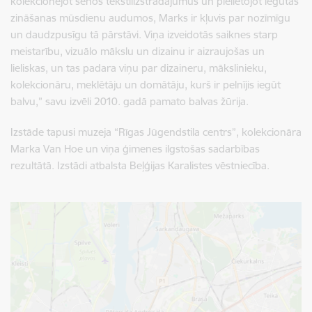
kolekcionējot senos tekstilizstrādājumus un pielietojot iegūtās
zināšanas mūsdienu audumos, Marks ir kļuvis par nozīmīgu
un daudzpusīgu tā pārstāvi. Viņa izveidotās saiknes starp
meistarību, vizuālo mākslu un dizainu ir aizraujošas un
lieliskas, un tas padara viņu par dizaineru, mākslinieku,
kolekcionāru, meklētāju un domātāju, kurš ir pelnījis iegūt
balvu,” savu izvēli 2010. gadā pamato balvas žūrija.
Izstāde tapusi muzeja “Rīgas Jūgendstila centrs”, kolekcionāra
Marka Van Hoe un viņa ģimenes ilgstošas sadarbības
rezultātā. Izstādi atbalsta Beļģijas Karalistes vēstniecība.