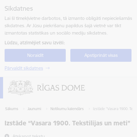
Pāriet uz lapas saturu
Sīkdatnes
Spied
lai meklētu
Enter
Lai šī tīmekļvietne darbotos, tā izmanto obligāti nepieciešamās
sīkdatnes. Ar Jūsu piekrišanu papildus šajā vietnē var tikt
izmantotas statistikas un sociālo mediju sīkdatnes.
Lūdzu, atzīmējiet savu izvēli:
Noraidīt
Apstiprināt visas
Pārvaldīt sīkdatnes
Sākums
Jaunumi
Notikumu kalendārs
Izstāde “Vasara 1900. Tekst
Izstāde “Vasara 1900. Tekstilijas un meti”
Atskaņot tekstu