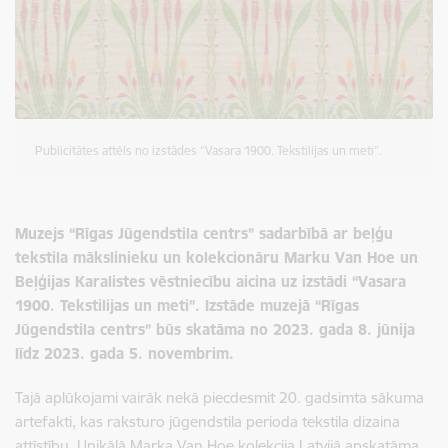
Publicitātes attēls no izstādes “Vasara 1900. Tekstilijas un meti”.
Muzejs “Rīgas Jūgendstila centrs” sadarbībā ar beļģu
tekstila mākslinieku
un kolekcionāru Marku Van Hoe un
Beļģijas Karalistes vēstniecību aicina uz izstādi “Vasara
1900. Tekstilijas un meti”. Izstāde muzejā “Rīgas
Jūgendstila centrs” būs skatāma no 2023. gada 8. jūnija
līdz 2023. gada 5. novembrim.
Tajā aplūkojami vairāk nekā piecdesmit 20. gadsimta sākuma
artefakti, kas raksturo jūgendstila perioda tekstila dizaina
attīstību. Unikālā Marka Van Hoe kolekcija Latvijā apskatāma