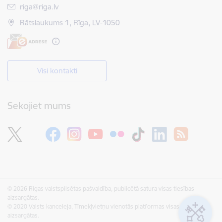
E-pasts:
riga@riga.lv
Rātslaukums 1, Rīga, LV-1050
Visi kontakti
Sekojiet mums
© 2026 Rīgas valstspilsētas pašvaldība, publicētā satura visas tiesības
aizsargātas.
© 2020 Valsts kanceleja, Tīmekļvietņu vienotās platformas visas tiesības
aizsargātas.