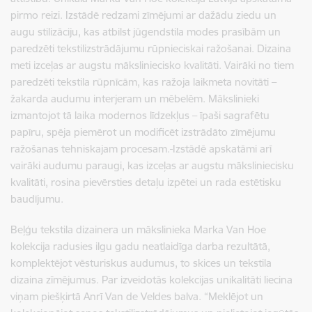
pirmo reizi. Izstādē redzami zīmējumi ar dažādu ziedu un
augu stilizāciju, kas atbilst jūgendstila modes prasībām un
paredzēti tekstilizstrādājumu rūpnieciskai ražošanai. Dizaina
meti izceļas ar augstu māksliniecisko kvalitāti. Vairāki no tiem
paredzēti tekstila rūpnīcām, kas ražoja laikmeta novitāti –
žakarda audumu interjeram un mēbelēm. Mākslinieki
izmantojot tā laika modernos līdzekļus – īpaši sagrafētu
papīru, spēja piemērot un modificēt izstrādāto zīmējumu
ražošanas tehniskajam procesam.
Izstādē apskatāmi arī
vairāki audumu paraugi, kas izceļas ar augstu māksliniecisku
kvalitāti, rosina pievērsties detaļu izpētei un rada estētisku
baudījumu.
Beļģu tekstila dizainera un mākslinieka Marka Van Hoe
kolekcija radusies ilgu gadu neatlaidīga darba rezultātā,
komplektējot vēsturiskus audumus, to skices un tekstila
dizaina zīmējumus. Par izveidotās kolekcijas unikalitāti liecina
viņam piešķirtā Anrī Van de Veldes balva. “Meklējot un