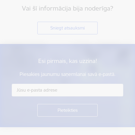
Vai šī informācija bija noderīga?
Sniegt atsauksmi
Esi pirmais, kas uzzina!
Piesakies jaunumu saņemšanai savā e-pastā.
Kājene