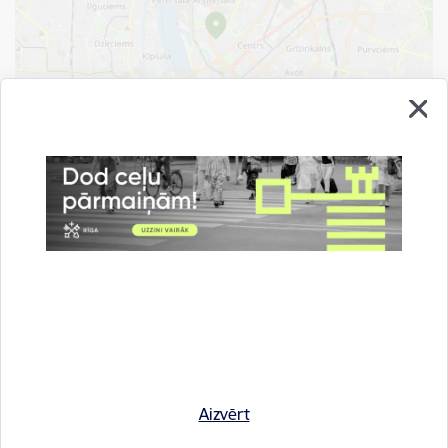
Saistītas tēmas
Aizvērt
Notikumi:
Izstādes