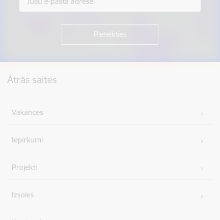
Kājene
Ātrās saites
Vakances
Iepirkumi
Projekti
Izsoles