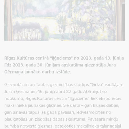
Rīgas Kultūras centrā “Iļģuciems”
no 2023. gada 13. jūnija
līdz 2023. gada 30. jūnijam apskatāma gleznotāja Jura
Ģērmaņa jaunāko darbu izstāde
.
Gleznotājam un Tautas glezniecības studijas “Grīva” vadītājam
Jurim Ģērmanim 16. jūnijā aprit 82 gadi. Atzīmējot šo
notikumu, Rīgas Kultūras centrā “Iļģuciems” tiek eksponētas
mākslinieka jaunākās gleznas. Šie darbi – gan klusās dabas,
gan ainavas tapuši šā gada pavasarī, iedvesmojoties no
plaukstošās un ziedošās dabas skaistuma. Pavasara mirkļu
burvība notverta gleznās, pateicoties mākslinieka talantīgajai