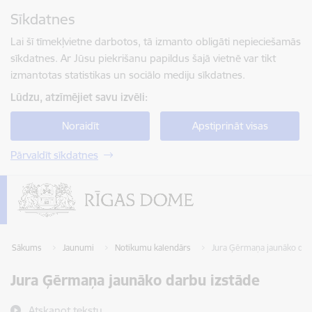
Pāriet uz lapas saturu
Sīkdatnes
Spied
lai meklētu
Enter
Lai šī tīmekļvietne darbotos, tā izmanto obligāti nepieciešamās
sīkdatnes. Ar Jūsu piekrišanu papildus šajā vietnē var tikt
izmantotas statistikas un sociālo mediju sīkdatnes.
Lūdzu, atzīmējiet savu izvēli:
Noraidīt
Apstiprināt visas
Pārvaldīt sīkdatnes
Sākums
Jaunumi
Notikumu kalendārs
Jura Ģērmaņa jaunāko dar
Jura Ģērmaņa jaunāko darbu izstāde
Atskaņot tekstu