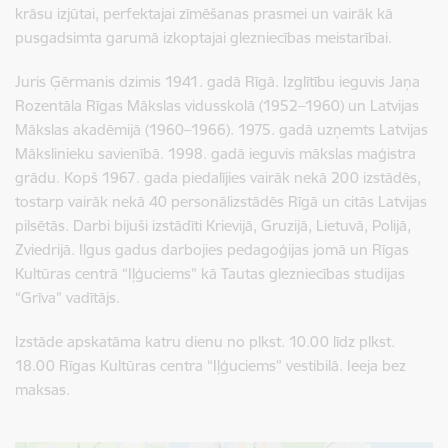
krāsu izjūtai, perfektajai zīmēšanas prasmei un vairāk kā
pusgadsimta garumā izkoptajai glezniecības meistarībai.
Juris Ģērmanis dzimis 1941. gadā Rīgā. Izglītību ieguvis Jaņa
Rozentāla Rīgas Mākslas vidusskolā (1952–1960) un Latvijas
Mākslas akadēmijā (1960–1966). 1975. gadā uzņemts Latvijas
Mākslinieku savienībā. 1998. gadā ieguvis mākslas maģistra
grādu. Kopš 1967. gada piedalījies vairāk nekā 200 izstādēs,
tostarp vairāk nekā 40 personālizstādēs Rīgā un citās Latvijas
pilsētās. Darbi bijuši izstādīti Krievijā, Gruzijā, Lietuvā, Polijā,
Zviedrijā. Ilgus gadus darbojies pedagoģijas jomā un Rīgas
Kultūras centrā “Iļģuciems” kā Tautas glezniecības studijas
“Grīva” vadītājs.
Izstāde apskatāma katru dienu no plkst. 10.00 līdz plkst.
18.00 Rīgas Kultūras centra “Iļģuciems” vestibilā. Ieeja bez
maksas.