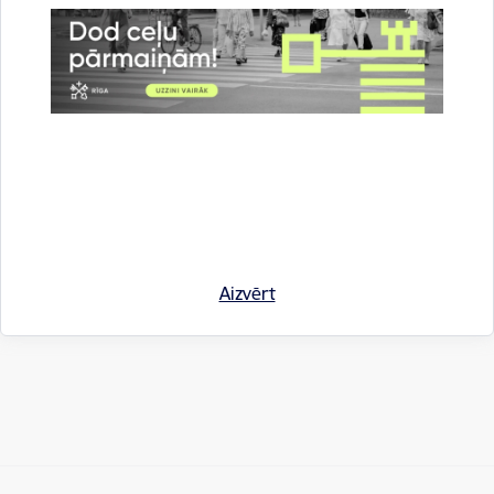
Saistītas tēmas
Notikumi:
Izstādes
Drukāt lapu
Aizvērt
Dalīties