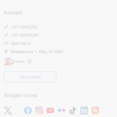
Kontakti
+371 67012222
+371 80001201
E-pasts:
riga@riga.lv
Rātslaukums 1, Rīga, LV-1050
Visi kontakti
Sekojiet mums