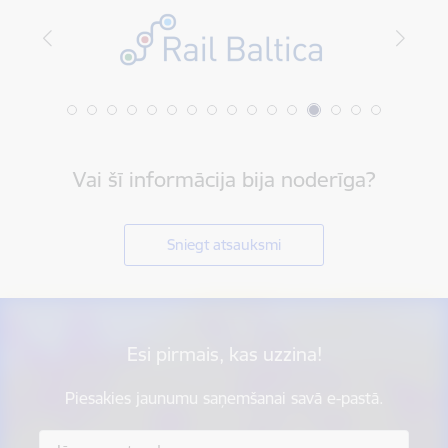
Vai šī informācija bija noderīga?
Sniegt atsauksmi
Esi pirmais, kas uzzina!
Piesakies jaunumu saņemšanai savā e-pastā.