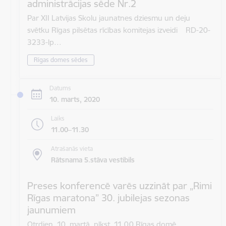
administrācijas sēde Nr.2
Par XII Latvijas Skolu jaunatnes dziesmu un deju
svētku Rīgas pilsētas rīcības komitejas izveidi RD-20-
3233-lp…
Rīgas domes sēdes
Datums
10. marts, 2020
Laiks
11.00–11.30
Atrašanās vieta
Rātsnama 5.stāva vestibils
Preses konferencē varēs uzzināt par „Rimi
Rīgas maratona” 30. jubilejas sezonas
jaunumiem
Otrdien, 10. martā, plkst. 11.00 Rīgas domē