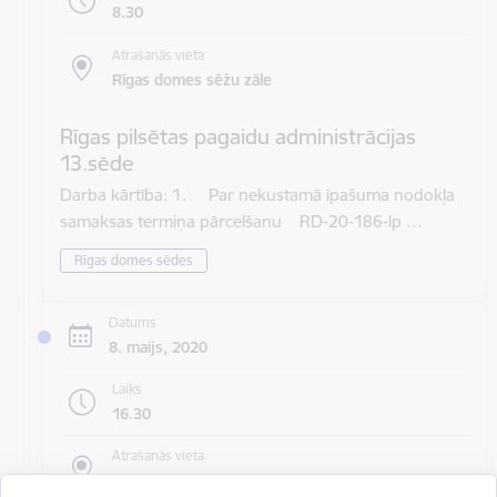
8.30
Atrašanās vieta
Rīgas domes sēžu zāle
Rīgas pilsētas pagaidu administrācijas
13.sēde
Darba kārtība: 1. Par nekustamā īpašuma nodokļa
samaksas termiņa pārcelšanu RD-20-186-lp …
Rīgas domes sēdes
Datums
8. maijs, 2020
Laiks
16.30
Atrašanās vieta
Rīgas domes sēžu zāle