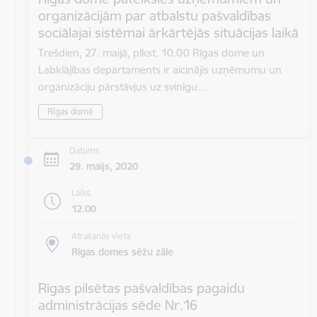
organizācijām par atbalstu pašvaldības
sociālajai sistēmai ārkārtējās situācijas laikā
Trešdien, 27. maijā, plkst. 10.00 Rīgas dome un
Labklājības departaments ir aicinājis uzņēmumu un
organizāciju pārstāvjus uz svinīgu…
Rīgas domē
Datums
29. maijs, 2020
Laiks
12.00
Atrašanās vieta
Rīgas domes sēžu zāle
Rīgas pilsētas pašvaldības pagaidu
administrācijas sēde Nr.16