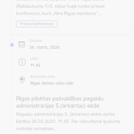
(Rātslaukums 1) 5. stāva foajē notiks preses
konference, kurā „Rimi Rīgas maratona”…
Preses konferences
Datums
26. marts, 2020
Laiks
11.45
Atrašanās vieta
Rīgas domes sēžu zāle
Rīgas pilsētas pašvaldības pagaidu
administrācijas 5.(ārkārtas) sēde
Pagaidu administrācijas 5. (ārkārtas) sēdes darba
kārtība 26.03.2020. 11.45 Par nekustamā īpašuma
nodokļa samaksas…