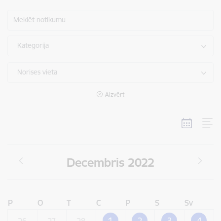
Meklēt notikumu
Kategorija
Norises vieta
Aizvērt
Decembris 2022
P
O
T
C
P
S
Sv
1
2
3
4
26
27
28