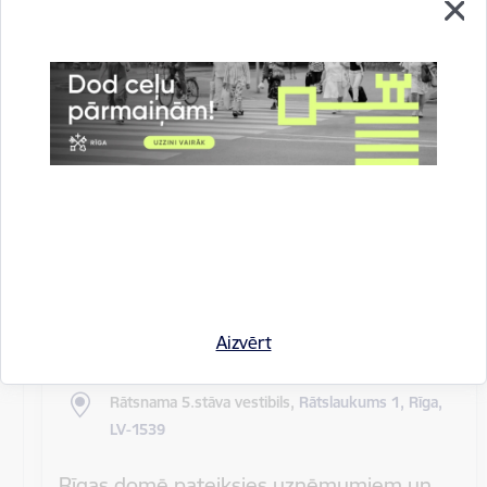
Rīgas pilsētas pagaidu administrācijas
14.sēde (ārkārtas)
Sēdes darba kārtība: Grozījumi Rīgas domes 2016.
gada 19. aprīļa saistošajos noteikumos Nr. 198 "Par
kārtību, kādā tiek…
Rīgas domes sēdes
Datums
27. maijs, 2020
Laiks
10.00
Aizvērt
Atrašanās vieta
Rātsnama 5.stāva vestibils,
Rātslaukums 1, Rīga,
LV-1539
Rīgas domē pateiksies uzņēmumiem un