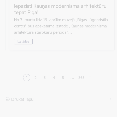
Iepazīsti Kauņas modernisma arhitektūru
tepat Rīgā!
No 7. marta līdz 19. aprīlim muzejā „Rīgas Jūgendstila
centrs” būs apskatāma izstāde „Kauņas modernisma
arhitektūra starpkaru periodā”…
Izstādes
Lapošana
…
1
2
3
4
5
363
Pašreizējā lapa
Lapa
Lapa
Lapa
Lapa
Drukāt lapu