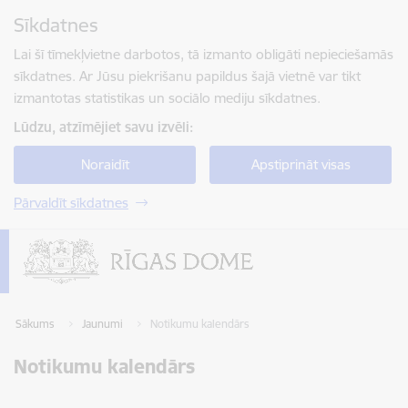
Pāriet uz lapas saturu
Sīkdatnes
Spied
lai meklētu
Enter
Lai šī tīmekļvietne darbotos, tā izmanto obligāti nepieciešamās
sīkdatnes. Ar Jūsu piekrišanu papildus šajā vietnē var tikt
izmantotas statistikas un sociālo mediju sīkdatnes.
Lūdzu, atzīmējiet savu izvēli:
Noraidīt
Apstiprināt visas
Pārvaldīt sīkdatnes
Sākums
Jaunumi
Notikumu kalendārs
Notikumu kalendārs