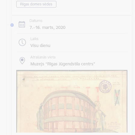
Rīgas domes sēdes
Datums
7.–16. marts, 2020
Laiks
Visu dienu
Atrašanās vieta
Muzejs “Rīgas Jūgendstila centrs”