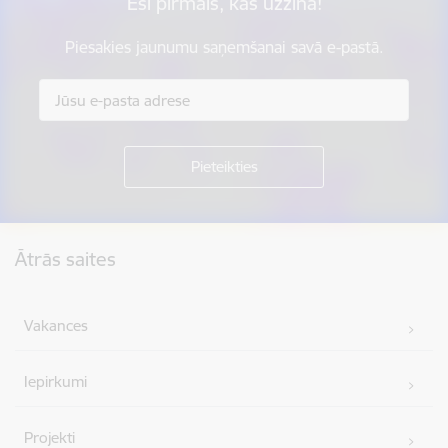
Esi pirmais, kas uzzina!
Piesakies jaunumu saņemšanai savā e-pastā.
Kājene
Ātrās saites
Vakances
Iepirkumi
Projekti