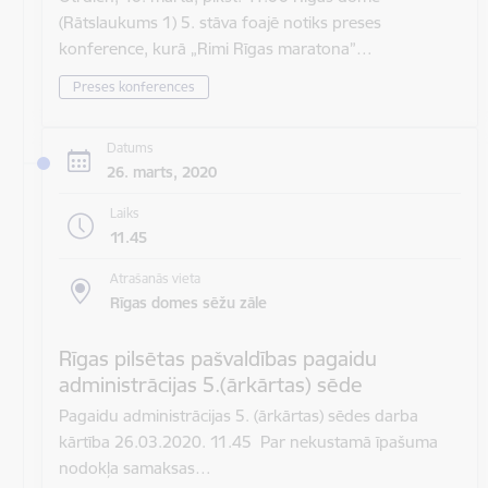
(Rātslaukums 1) 5. stāva foajē notiks preses
konference, kurā „Rimi Rīgas maratona”…
Preses konferences
Datums
26. marts, 2020
Laiks
11.45
Atrašanās vieta
Rīgas domes sēžu zāle
Rīgas pilsētas pašvaldības pagaidu
administrācijas 5.(ārkārtas) sēde
Pagaidu administrācijas 5. (ārkārtas) sēdes darba
kārtība 26.03.2020. 11.45 Par nekustamā īpašuma
nodokļa samaksas…