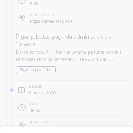
8.30
Atrašanās vieta
Rīgas domes sēžu zāle
Rīgas pilsētas pagaidu administrācijas
13.sēde
Darba kārtība: 1. Par nekustamā īpašuma nodokļa
samaksas termiņa pārcelšanu RD-20-186-lp …
Rīgas domes sēdes
Datums
8. maijs, 2020
Laiks
16.30
Atrašanās vieta
Rīgas domes sēžu zāle