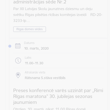
administrācijas sēde Nr.2
Par XII Latvijas Skolu jaunatnes dziesmu un deju
svētku Rīgas pilsētas rīcības komitejas izveidi RD-20-
3233-lp…
Rīgas domes sēdes
Datums
10. marts, 2020
Laiks
11.00–11.30
Atrašanās vieta
Rātsnama 5.stāva vestibils
Preses konferencē varēs uzzināt par „Rimi
Rīgas maratona” 30. jubilejas sezonas
jaunumiem
Otrdien, 10. martā, plkst. 11.00 Rīgas domē