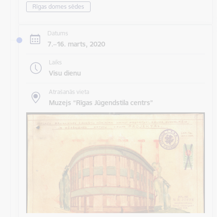
Rīgas domes sēdes
Datums
7.–16. marts, 2020
Laiks
Visu dienu
Atrašanās vieta
Muzejs “Rīgas Jūgendstila centrs”