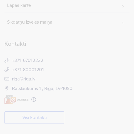
Lapas karte
Sīkdatņu izvēles maiņa
Kontakti
+371 67012222
+371 80001201
E-pasts:
riga@riga.lv
Rātslaukums 1, Rīga, LV-1050
Visi kontakti