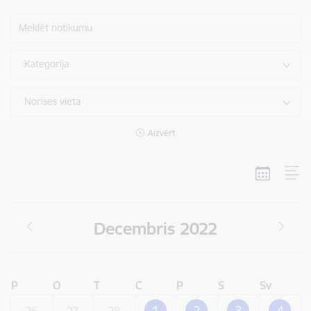
Meklēt notikumu
Kategorija
Norises vieta
Aizvērt
Decembris 2022
P
O
T
C
P
S
Sv
1
2
3
4
26
27
28