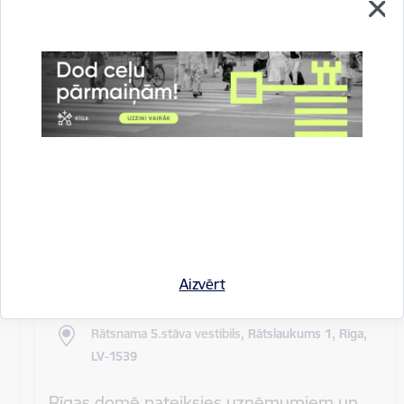
Rīgas pilsētas pagaidu administrācijas
14.sēde (ārkārtas)
Sēdes darba kārtība: Grozījumi Rīgas domes 2016.
gada 19. aprīļa saistošajos noteikumos Nr. 198 "Par
kārtību, kādā tiek…
Rīgas domes sēdes
Datums
27. maijs, 2020
Laiks
10.00
Aizvērt
Atrašanās vieta
Rātsnama 5.stāva vestibils,
Rātslaukums 1, Rīga,
LV-1539
Rīgas domē pateiksies uzņēmumiem un