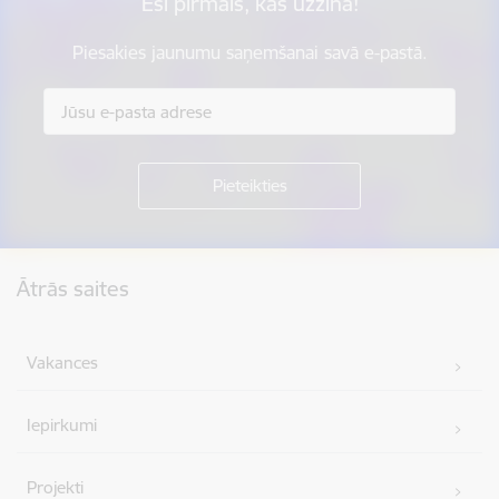
Esi pirmais, kas uzzina!
Piesakies jaunumu saņemšanai savā e-pastā.
Kājene
Ātrās saites
Vakances
Iepirkumi
Projekti