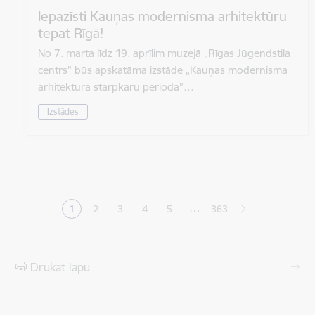
Iepazīsti Kauņas modernisma arhitektūru
tepat Rīgā!
No 7. marta līdz 19. aprīlim muzejā „Rīgas Jūgendstila
centrs” būs apskatāma izstāde „Kauņas modernisma
arhitektūra starpkaru periodā”…
Izstādes
Lapošana
…
1
2
3
4
5
363
Pašreizējā lapa
Lapa
Lapa
Lapa
Lapa
Drukāt lapu