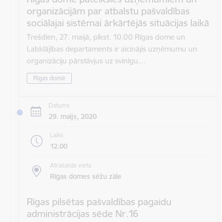
organizācijām par atbalstu pašvaldības
sociālajai sistēmai ārkārtējās situācijas laikā
Trešdien, 27. maijā, plkst. 10.00 Rīgas dome un
Labklājības departaments ir aicinājis uzņēmumu un
organizāciju pārstāvjus uz svinīgu…
Rīgas domē
Datums
29. maijs, 2020
Laiks
12.00
Atrašanās vieta
Rīgas domes sēžu zāle
Rīgas pilsētas pašvaldības pagaidu
administrācijas sēde Nr.16