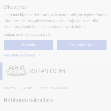
Pāriet uz lapas saturu
Sīkdatnes
Spied
lai meklētu
Enter
Lai šī tīmekļvietne darbotos, tā izmanto obligāti nepieciešamās
sīkdatnes. Ar Jūsu piekrišanu papildus šajā vietnē var tikt
izmantotas statistikas un sociālo mediju sīkdatnes.
Lūdzu, atzīmējiet savu izvēli:
Noraidīt
Apstiprināt visas
Pārvaldīt sīkdatnes
Sākums
Jaunumi
Notikumu kalendārs
Notikumu kalendārs