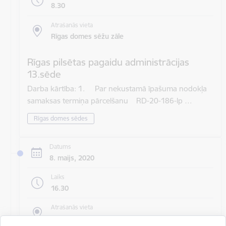
8.30
Atrašanās vieta
Rīgas domes sēžu zāle
Rīgas pilsētas pagaidu administrācijas
13.sēde
Darba kārtība: 1. Par nekustamā īpašuma nodokļa
samaksas termiņa pārcelšanu RD-20-186-lp …
Rīgas domes sēdes
Datums
8. maijs, 2020
Laiks
16.30
Atrašanās vieta
Rīgas domes sēžu zāle