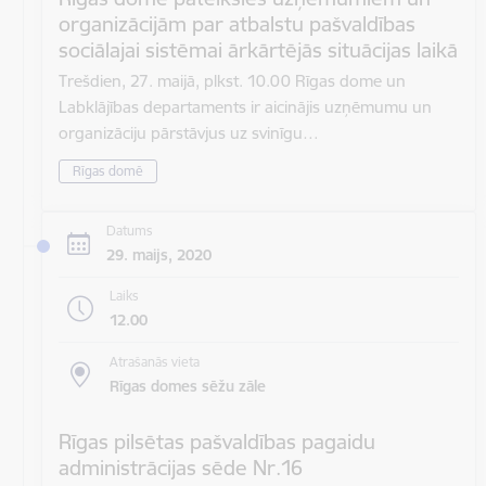
organizācijām par atbalstu pašvaldības
sociālajai sistēmai ārkārtējās situācijas laikā
Trešdien, 27. maijā, plkst. 10.00 Rīgas dome un
Labklājības departaments ir aicinājis uzņēmumu un
organizāciju pārstāvjus uz svinīgu…
Rīgas domē
Datums
29. maijs, 2020
Laiks
12.00
Atrašanās vieta
Rīgas domes sēžu zāle
Rīgas pilsētas pašvaldības pagaidu
administrācijas sēde Nr.16