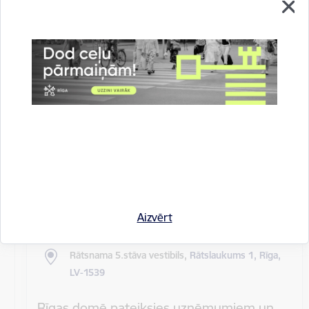
Rīgas pilsētas pagaidu administrācijas
14.sēde (ārkārtas)
Sēdes darba kārtība: Grozījumi Rīgas domes 2016.
gada 19. aprīļa saistošajos noteikumos Nr. 198 "Par
kārtību, kādā tiek…
Rīgas domes sēdes
Datums
27. maijs, 2020
Laiks
10.00
Aizvērt
Atrašanās vieta
Rātsnama 5.stāva vestibils,
Rātslaukums 1, Rīga,
LV-1539
Rīgas domē pateiksies uzņēmumiem un