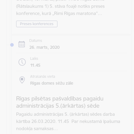
(Rātslaukums 1) 5. stāva foajē notiks preses
konference, kurā „Rimi Rīgas maratona”…
Preses konferences
Datums
26. marts, 2020
Laiks
11.45
Atrašanās vieta
Rīgas domes sēžu zāle
Rīgas pilsētas pašvaldības pagaidu
administrācijas 5.(ārkārtas) sēde
Pagaidu administrācijas 5. (ārkārtas) sēdes darba
kārtība 26.03.2020. 11.45 Par nekustamā īpašuma
nodokļa samaksas…