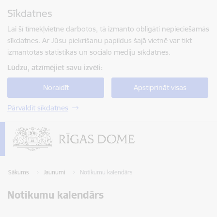
Pāriet uz lapas saturu
Sīkdatnes
Spied
lai meklētu
Enter
Lai šī tīmekļvietne darbotos, tā izmanto obligāti nepieciešamās
sīkdatnes. Ar Jūsu piekrišanu papildus šajā vietnē var tikt
izmantotas statistikas un sociālo mediju sīkdatnes.
Lūdzu, atzīmējiet savu izvēli:
Noraidīt
Apstiprināt visas
Pārvaldīt sīkdatnes
Sākums
Jaunumi
Notikumu kalendārs
Notikumu kalendārs