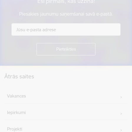
Esi pirmais, kas uzzina!
Piesakies jaunumu saņemšanai savā e-pastā.
Kājene
Ātrās saites
Vakances
Iepirkumi
Projekti