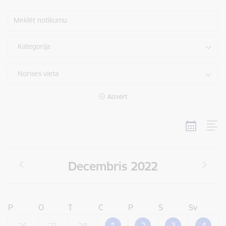
Meklēt notikumu
Kategorija
Norises vieta
Aizvērt
Decembris 2022
P
O
T
C
P
S
Sv
1
2
3
4
26
27
28