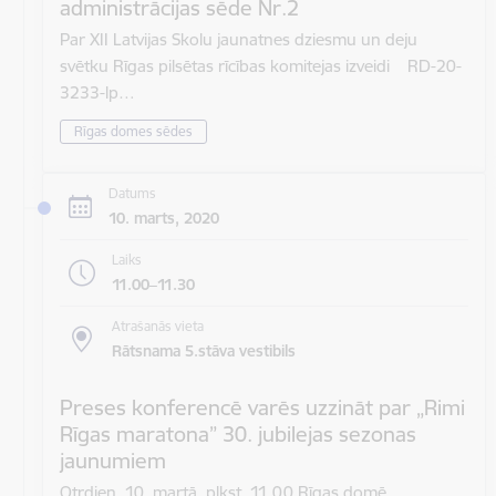
administrācijas sēde Nr.2
Par XII Latvijas Skolu jaunatnes dziesmu un deju
svētku Rīgas pilsētas rīcības komitejas izveidi RD-20-
3233-lp…
Rīgas domes sēdes
Datums
10. marts, 2020
Laiks
11.00–11.30
Atrašanās vieta
Rātsnama 5.stāva vestibils
Preses konferencē varēs uzzināt par „Rimi
Rīgas maratona” 30. jubilejas sezonas
jaunumiem
Otrdien, 10. martā, plkst. 11.00 Rīgas domē