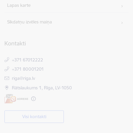
Lapas karte
Sīkdatņu izvēles maiņa
Kontakti
+371 67012222
+371 80001201
E-pasts:
riga@riga.lv
Rātslaukums 1, Rīga, LV-1050
Visi kontakti