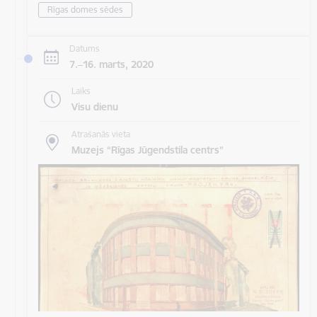
Rīgas domes sēdes
Datums
7.–16. marts, 2020
Laiks
Visu dienu
Atrašanās vieta
Muzejs “Rīgas Jūgendstila centrs”