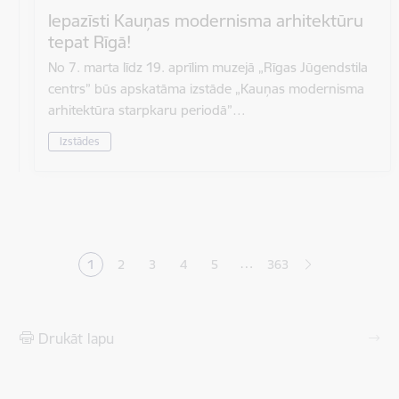
Iepazīsti Kauņas modernisma arhitektūru
tepat Rīgā!
No 7. marta līdz 19. aprīlim muzejā „Rīgas Jūgendstila
centrs” būs apskatāma izstāde „Kauņas modernisma
arhitektūra starpkaru periodā”…
Izstādes
Lapošana
…
1
2
3
4
5
363
Pašreizējā lapa
Lapa
Lapa
Lapa
Lapa
Drukāt lapu