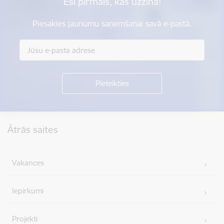
Esi pirmais, kas uzzina!
Piesakies jaunumu saņemšanai savā e-pastā.
Kājene
Ātrās saites
Vakances
Iepirkumi
Projekti