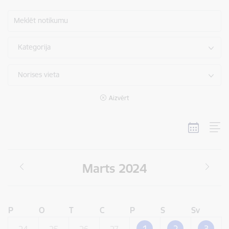
Meklēt notikumu
Kategorija
Norises vieta
Aizvērt
Marts 2024
P
O
T
C
P
S
Sv
1
2
3
24
25
26
27