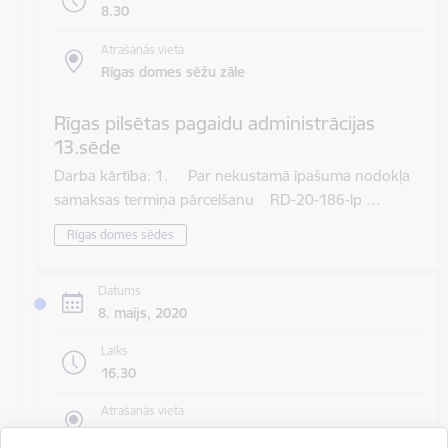
8.30
Atrašanās vieta
Rīgas domes sēžu zāle
Rīgas pilsētas pagaidu administrācijas
13.sēde
Darba kārtība: 1. Par nekustamā īpašuma nodokļa
samaksas termiņa pārcelšanu RD-20-186-lp …
Rīgas domes sēdes
Datums
8. maijs, 2020
Laiks
16.30
Atrašanās vieta
Rīgas domes sēžu zāle