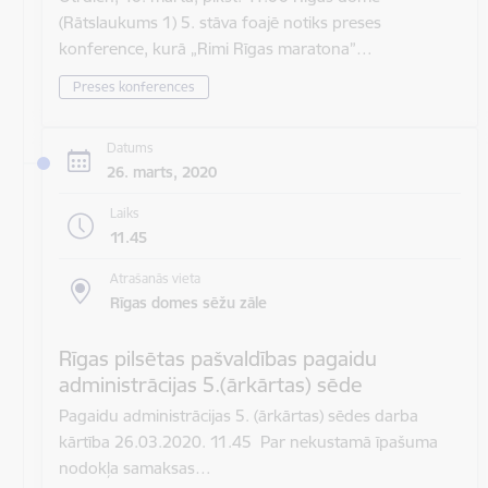
(Rātslaukums 1) 5. stāva foajē notiks preses
konference, kurā „Rimi Rīgas maratona”…
Preses konferences
Datums
26. marts, 2020
Laiks
11.45
Atrašanās vieta
Rīgas domes sēžu zāle
Rīgas pilsētas pašvaldības pagaidu
administrācijas 5.(ārkārtas) sēde
Pagaidu administrācijas 5. (ārkārtas) sēdes darba
kārtība 26.03.2020. 11.45 Par nekustamā īpašuma
nodokļa samaksas…