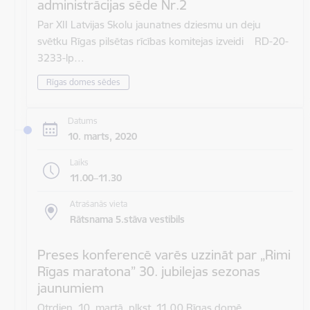
administrācijas sēde Nr.2
Par XII Latvijas Skolu jaunatnes dziesmu un deju
svētku Rīgas pilsētas rīcības komitejas izveidi RD-20-
3233-lp…
Rīgas domes sēdes
Datums
10. marts, 2020
Laiks
11.00–11.30
Atrašanās vieta
Rātsnama 5.stāva vestibils
Preses konferencē varēs uzzināt par „Rimi
Rīgas maratona” 30. jubilejas sezonas
jaunumiem
Otrdien, 10. martā, plkst. 11.00 Rīgas domē