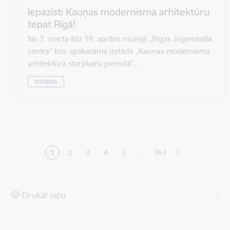
Iepazīsti Kauņas modernisma arhitektūru
tepat Rīgā!
No 7. marta līdz 19. aprīlim muzejā „Rīgas Jūgendstila
centrs” būs apskatāma izstāde „Kauņas modernisma
arhitektūra starpkaru periodā”…
Izstādes
Lapošana
…
1
2
3
4
5
363
Pašreizējā lapa
Lapa
Lapa
Lapa
Lapa
Drukāt lapu