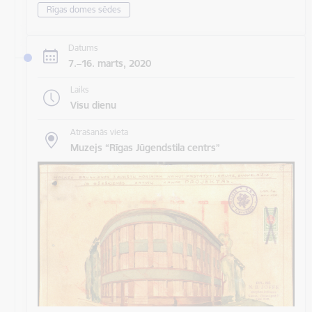
Rīgas domes sēdes
Datums
7.–16. marts, 2020
Laiks
Visu dienu
Atrašanās vieta
Muzejs “Rīgas Jūgendstila centrs”