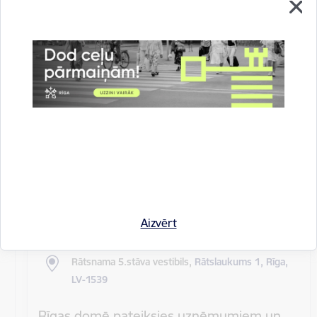
Rīgas pilsētas pagaidu administrācijas
14.sēde (ārkārtas)
Sēdes darba kārtība: Grozījumi Rīgas domes 2016.
gada 19. aprīļa saistošajos noteikumos Nr. 198 "Par
kārtību, kādā tiek…
Rīgas domes sēdes
Datums
27. maijs, 2020
Laiks
10.00
Aizvērt
Atrašanās vieta
Rātsnama 5.stāva vestibils,
Rātslaukums 1, Rīga,
LV-1539
Rīgas domē pateiksies uzņēmumiem un