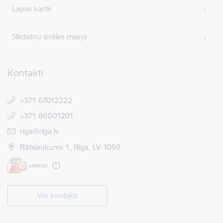
Lapas karte
Sīkdatņu izvēles maiņa
Kontakti
+371 67012222
+371 80001201
E-pasts:
riga@riga.lv
Rātslaukums 1, Rīga, LV-1050
Visi kontakti