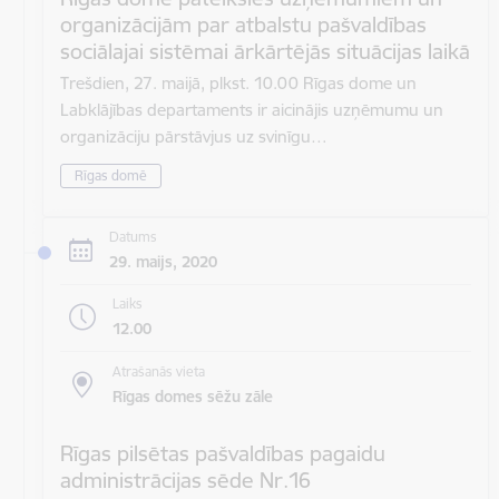
organizācijām par atbalstu pašvaldības
sociālajai sistēmai ārkārtējās situācijas laikā
Trešdien, 27. maijā, plkst. 10.00 Rīgas dome un
Labklājības departaments ir aicinājis uzņēmumu un
organizāciju pārstāvjus uz svinīgu…
Rīgas domē
Datums
29. maijs, 2020
Laiks
12.00
Atrašanās vieta
Rīgas domes sēžu zāle
Rīgas pilsētas pašvaldības pagaidu
administrācijas sēde Nr.16