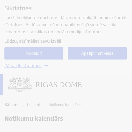
Pāriet uz lapas saturu
Sīkdatnes
Spied
lai meklētu
Enter
Lai šī tīmekļvietne darbotos, tā izmanto obligāti nepieciešamās
sīkdatnes. Ar Jūsu piekrišanu papildus šajā vietnē var tikt
izmantotas statistikas un sociālo mediju sīkdatnes.
Lūdzu, atzīmējiet savu izvēli:
Noraidīt
Apstiprināt visas
Pārvaldīt sīkdatnes
Sākums
Jaunumi
Notikumu kalendārs
Notikumu kalendārs