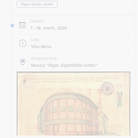
Rīgas domes sēdes
Datums
7.–16. marts, 2020
Laiks
Visu dienu
Atrašanās vieta
Muzejs “Rīgas Jūgendstila centrs”