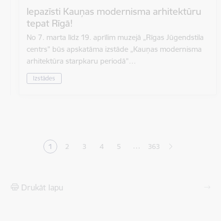
Iepazīsti Kauņas modernisma arhitektūru
tepat Rīgā!
No 7. marta līdz 19. aprīlim muzejā „Rīgas Jūgendstila
centrs” būs apskatāma izstāde „Kauņas modernisma
arhitektūra starpkaru periodā”…
Izstādes
Lapošana
…
1
2
3
4
5
363
Pašreizējā lapa
Lapa
Lapa
Lapa
Lapa
Drukāt lapu