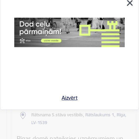
Rīgas pilsētas pagaidu administrācijas
14.sēde (ārkārtas)
Sēdes darba kārtība: Grozījumi Rīgas domes 2016.
gada 19. aprīļa saistošajos noteikumos Nr. 198 "Par
kārtību, kādā tiek…
Rīgas domes sēdes
Datums
27. maijs, 2020
Laiks
10.00
Aizvērt
Atrašanās vieta
Rātsnama 5.stāva vestibils,
Rātslaukums 1, Rīga,
LV-1539
Rīgas domē pateiksies uzņēmumiem un