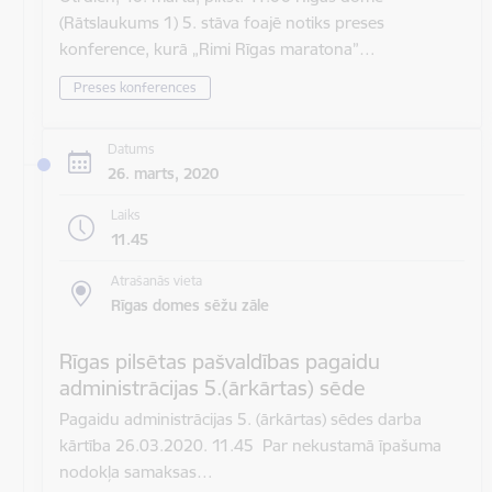
(Rātslaukums 1) 5. stāva foajē notiks preses
konference, kurā „Rimi Rīgas maratona”…
Preses konferences
Datums
26. marts, 2020
Laiks
11.45
Atrašanās vieta
Rīgas domes sēžu zāle
Rīgas pilsētas pašvaldības pagaidu
administrācijas 5.(ārkārtas) sēde
Pagaidu administrācijas 5. (ārkārtas) sēdes darba
kārtība 26.03.2020. 11.45 Par nekustamā īpašuma
nodokļa samaksas…