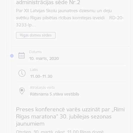
administrācijas sēde Nr.2
Par XII Latvijas Skolu jaunatnes dziesmu un deju
svētku Rīgas pilsētas rīcības komitejas izveidi RD-20-
3233-lp…
Rīgas domes sēdes
Datums
10. marts, 2020
Laiks
11.00–11.30
Atrašanās vieta
Rātsnama 5.stāva vestibils
Preses konferencē varēs uzzināt par „Rimi
Rīgas maratona” 30. jubilejas sezonas
jaunumiem
Otrdien, 10. martā, plkst. 11.00 Rīgas domē