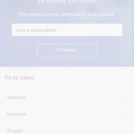
Esi pirmais, kas uzzina!
Piesakies jaunumu saņemšanai savā e-pastā.
Kājene
Ātrās saites
Vakances
Iepirkumi
Projekti