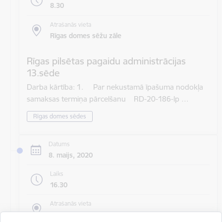
8.30
Atrašanās vieta
Rīgas domes sēžu zāle
Rīgas pilsētas pagaidu administrācijas
13.sēde
Darba kārtība: 1. Par nekustamā īpašuma nodokļa
samaksas termiņa pārcelšanu RD-20-186-lp …
Rīgas domes sēdes
Datums
8. maijs, 2020
Laiks
16.30
Atrašanās vieta
Rīgas domes sēžu zāle