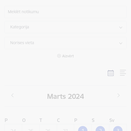
Meklēt notikumu
Kategorija
Norises vieta
Aizvērt
Marts 2024
P
O
T
C
P
S
Sv
1
2
3
24
25
26
27