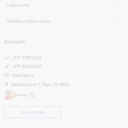
Lapas karte
Sīkdatņu izvēles maiņa
Kontakti
+371 67012222
+371 80001201
E-pasts:
riga@riga.lv
Rātslaukums 1, Rīga, LV-1050
Visi kontakti