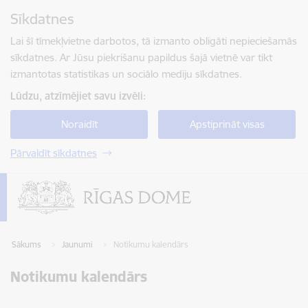
Pāriet uz lapas saturu
Sīkdatnes
Spied
lai meklētu
Enter
Lai šī tīmekļvietne darbotos, tā izmanto obligāti nepieciešamās
sīkdatnes. Ar Jūsu piekrišanu papildus šajā vietnē var tikt
izmantotas statistikas un sociālo mediju sīkdatnes.
Lūdzu, atzīmējiet savu izvēli:
Noraidīt
Apstiprināt visas
Pārvaldīt sīkdatnes
Sākums
Jaunumi
Notikumu kalendārs
Notikumu kalendārs