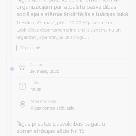
organizācijām par atbalstu pašvaldības
sociālajai sistēmai ārkārtējās situācijas laikā
Trešdien, 27. maijā, plkst. 10.00 Rīgas dome un
Labklājības departaments ir aicinājis uzņēmumu un
organizāciju pārstāvjus uz svinīgu…
Rīgas domē
Datums
29. maijs, 2020
Laiks
12.00
Atrašanās vieta
Rīgas domes sēžu zāle
Rīgas pilsētas pašvaldības pagaidu
administrācijas sēde Nr.16