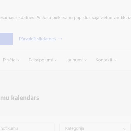
iešamās sīkdatnes. Ar Jūsu piekrišanu papildus šajā vietnē var tikt i
Pārvaldīt sīkdatnes
Pilsēta
Pakalpojumi
Jaunumi
Kontakti
umu kalendārs
 notikumu
Kategorija