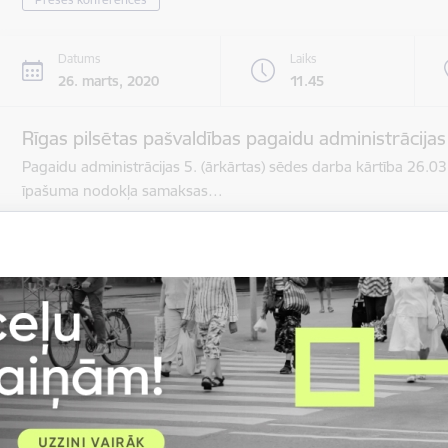
Datums
Laiks
26. marts, 2020
11.45
Rīgas pilsētas pašvaldības pagaidu administrācijas
Pagaidu administrācijas 5. (ārkārtas) sēdes darba kārtība 26.
īpašuma nodokļa samaksas…
Rīgas domes sēdes
Datums
Laiks
17. aprīlis, 2020
8.30–9.00
Rīgas pilsētas pašvaldības pagaidu administrācija
Rīgas domes sēdes