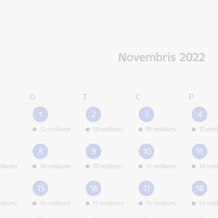
Novembris 2022
O
T
C
P
1
2
3
4
12 notikumi
13 notikumi
16 notikumi
12 not
8
9
10
11
otikumi
14 notikumi
15 notikumi
13 notikumi
14 not
15
16
17
18
otikumi
13 notikumi
17 notikumi
15 notikumi
13 not