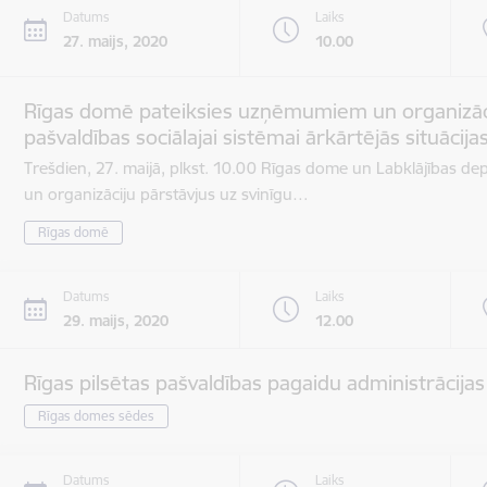
Datums
Laiks
27. maijs, 2020
10.00
Rīgas domē pateiksies uzņēmumiem un organizāc
pašvaldības sociālajai sistēmai ārkārtējās situācijas
Trešdien, 27. maijā, plkst. 10.00 Rīgas dome un Labklājības d
un organizāciju pārstāvjus uz svinīgu…
Rīgas domē
Datums
Laiks
29. maijs, 2020
12.00
Rīgas pilsētas pašvaldības pagaidu administrācija
Rīgas domes sēdes
Datums
Laiks