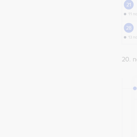
21
11 n
28
13 n
20. 