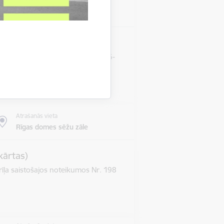
Atrašanās vieta
Rīgas domes sēžu zāle
s termiņa pārcelšanu RD-20-186-
Atrašanās vieta
Rīgas domes sēžu zāle
kārtas)
īļa saistošajos noteikumos Nr. 198