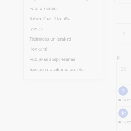
Foto un video
Sabiedrības līdzdalība
Izsoles
Tiešraides un ieraksti
Konkursi
P
Publiskās apspriešanas
29
Saistošo noteikumu projekti
7
14 n
14
12 n