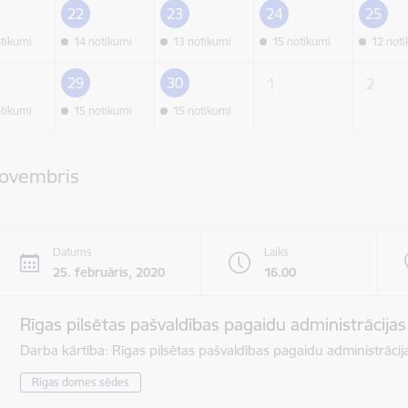
22
23
24
25
otikumi
14 notikumi
13 notikumi
15 notikumi
12 not
29
30
1
2
otikumi
15 notikumi
15 notikumi
novembris
Datums
Laiks
25. februāris, 2020
16.00
Rīgas pilsētas pašvaldības pagaidu administrācija
Darba kārtība: Rīgas pilsētas pašvaldības pagaidu administrāci
Rīgas domes sēdes