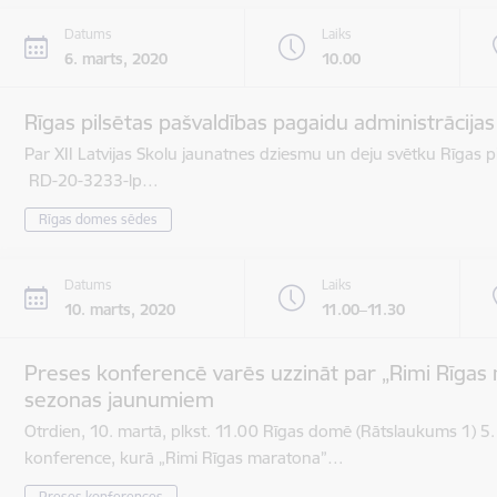
Datums
Laiks
6. marts, 2020
10.00
Rīgas pilsētas pašvaldības pagaidu administrācija
Par XII Latvijas Skolu jaunatnes dziesmu un deju svētku Rīgas pi
RD-20-3233-lp…
Rīgas domes sēdes
Datums
Laiks
10. marts, 2020
11.00–11.30
Preses konferencē varēs uzzināt par „Rimi Rīgas 
sezonas jaunumiem
Otrdien, 10. martā, plkst. 11.00 Rīgas domē (Rātslaukums 1) 5.
konference, kurā „Rimi Rīgas maratona”…
Preses konferences