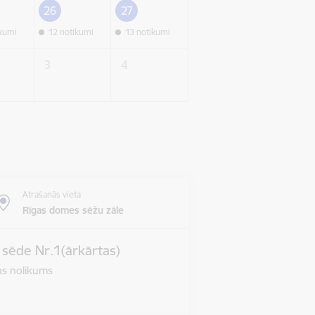
26
27
ikumi
12 notikumi
13 notikumi
3
4
Atrašanās vieta
Rīgas domes sēžu zāle
s sēde Nr.1(ārkārtas)
jas nolikums