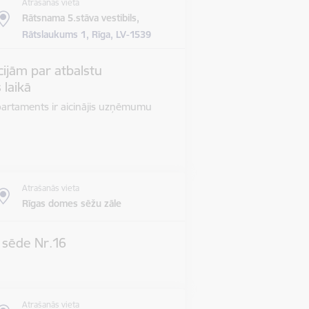
Atrašanās vieta
Rātsnama 5.stāva vestibils,
Rātslaukums 1, Rīga, LV-1539
ijām par atbalstu
 laikā
epartaments ir aicinājis uzņēmumu
Atrašanās vieta
Rīgas domes sēžu zāle
s sēde Nr.16
Atrašanās vieta