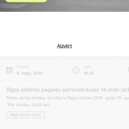
Datums
Laiks
8. maijs, 2020
8.30
Rīgas pilsētas pagaidu administrācijas 13.sēde
Darba kārtība: 1. Par nekustamā īpašuma nodokļa samaksa
lp …
Aizvērt
Rīgas domes sēdes
Datums
Laiks
8. maijs, 2020
16.30
Rīgas pilsētas pagaidu administrācijas 14.sēde (ār
Sēdes darba kārtība: Grozījumi Rīgas domes 2016. gada 19. apr
"Par kārtību, kādā tiek…
Rīgas domes sēdes