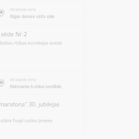
Atrašanās vieta
Rīgas domes sēžu zāle
s sēde Nr.2
lsētas rīcības komitejas izveidi
Atrašanās vieta
Rātsnama 5.stāva vestibils
maratona” 30. jubilejas
 stāva foajē notiks preses