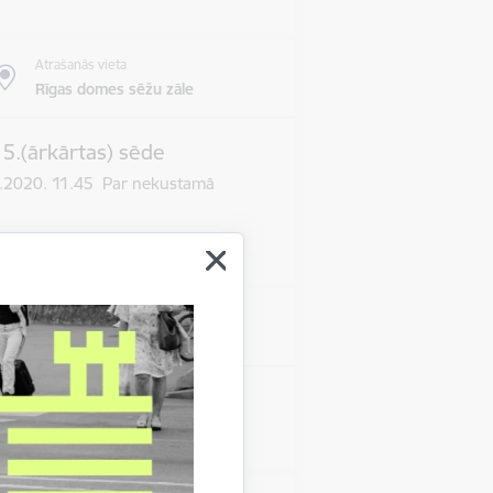
Atrašanās vieta
Rīgas domes sēžu zāle
 5.(ārkārtas) sēde
03.2020. 11.45 Par nekustamā
Atrašanās vieta
Rīgas domes sēžu zāle
s 10.sēde