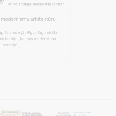
Muzejs “Rīgas Jūgendstila centrs”
s modernisma arhitektūru
 aprīlim muzejā „Rīgas Jūgendstila
āma izstāde „Kauņas modernisma
ru periodā”…