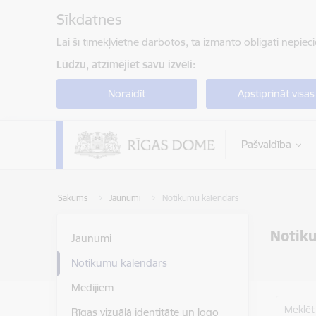
Pāriet uz lapas saturu
Sīkdatnes
Lai šī tīmekļvietne darbotos, tā izmanto obligāti nepiec
Lūdzu, atzīmējiet savu izvēli:
Noraidīt
Apstiprināt visas
Pašvaldība
Sākums
Jaunumi
Notikumu kalendārs
Notik
Jaunumi
Notikumu kalendārs
Medijiem
Meklēt
Rīgas vizuālā identitāte un logo