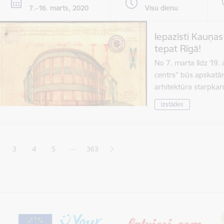
7.–16. marts, 2020
Visu dienu
Iepazīsti Kauņa
tepat Rīgā!
No 7. marta līdz 19.
centrs” būs apskat
arhitektūra starpka
Izstādes
ana
…
3
4
5
363
jā lapa
pa
Lapa
Lapa
Lapa