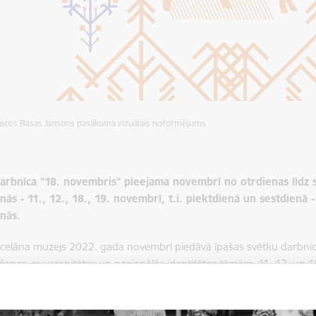
ieces Rasas Jansons pasākuma vizuālais noformējums
arbnīca "18. novembris" pieejama novembrī no otrdienas līdz 
nās - 11., 12., 18., 19. novembrī, t.i. piektdienā un sestdienā 
anās.
celāna muzejs 2022. gada novembrī piedāvā īpašas svētku darbnīcas
anas, suverenitātes un nacionālās identitātes tēmām. 11.,12. un 1
ms ir bez maksas.
rbnīcas dalībniekiem būs iespēja veidot savas kompozīcijas uz por