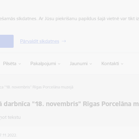
iešamās sīkdatnes. Ar Jūsu piekrišanu papildus šajā vietnē var tikt i
Pārvaldīt sīkdatnes
Pilsēta
Pakalpojumi
Jaunumi
Kontakti
ca "18. novembris" Rīgas Porcelāna muzejā
 darbnīca "18. novembris" Rīgas Porcelāna m
ņot tekstu
07.11.2022.