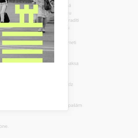
īvu dekolus. Dekols ir “novelkamā
as iekūst glazūrā, veidojot noturīgu
iem. Piedāvājumā būs mākslinieka radīti
t jau gatavus, kā arī dažādu krāsu
 kompozīcijas un kolāžas uz baltā
kti pēc izvēles. Dekolētie priekšmeti
enīrs arī pēc svētku izskaņas.
a pamata piedāvājumam. Dalības maksa
eejams bez maksas).
26406354
katru dienu no 11.00 līdz
ā līdz 6 cilvēkiem, cilvēkiem ar īpašām
one.