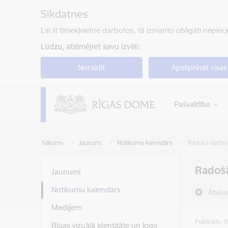
Pāriet uz lapas saturu
Sīkdatnes
Lai šī tīmekļvietne darbotos, tā izmanto obligāti nepiec
Lūdzu, atzīmējiet savu izvēli:
Noraidīt
Apstiprināt visas
Pašvaldība
Sākums
Jaunumi
Notikumu kalendārs
Radošā darbnī
Radošā
Jaunumi
Notikumu kalendārs
Atska
Medijiem
Publicēts: 
Rīgas vizuālā identitāte un logo