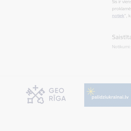
Šis ir vi
proklamēš
notiek
", 
Saistī
Notikumi: