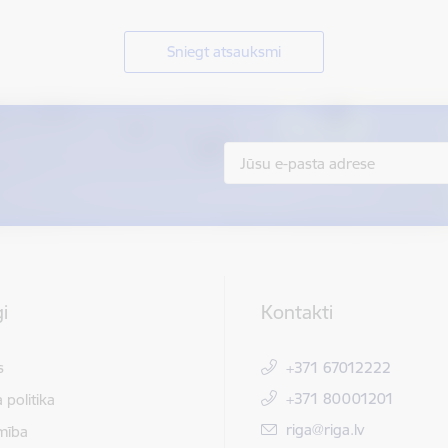
Sniegt atsauksmi
i
Kontakti
s
+371 67012222
+371 80001201
 politika
E-pasts:
riga@riga.lv
mība