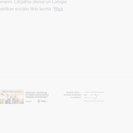
umiem. Lāčplēša dienai un Latvijas
dības sociālo tīklu kontā "
Rīgā