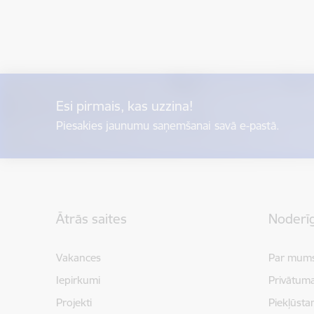
Esi pirmais, kas uzzina!
Piesakies jaunumu saņemšanai savā e-pastā.
Kājene
Ātrās saites
Noderīg
Vakances
Par mum
Iepirkumi
Privātuma
Projekti
Piekļūsta