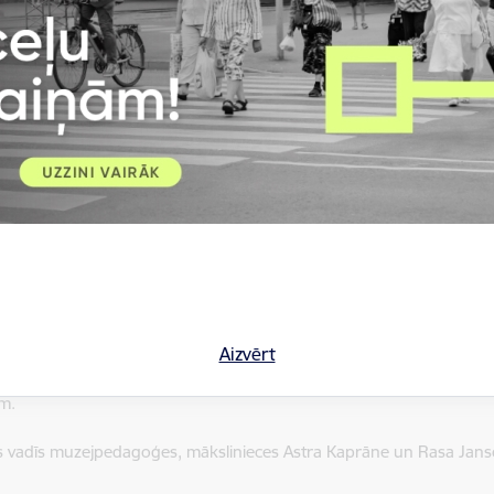
as tehniku un īpaši pasākumam izstrādātu tematisku krāsu un mot
 kuru ir iespējams pielīmēt porcelāna virsmai – pēc apdedzināšanas t
ājumu. Šī tehnika ļauj viegli darboties arī nepieredzējušiem meistar
elementi ar totēmisma un etnogrāfisku rakstu motīviem, ko izmanto
ksnes, no kurām izgriezt savas formas un brīvi veidot ornamentus,
. Piedāvājumā dažādu izmēru un formu porcelāna trauki un citi obje
zināšanas būs saņemami Muzejā un kalpos kā atmiņas rosinošs suv
rbnīca "18. novembris" pieejama tikai novembrī, papildus muzej
EUR 8.00 (izņemot 11., 12., 18., 19. novembrī, kad piedāvājums pi
 apmeklējumam nepieciešams pieteikties iepriekš pa tālruni
+371 
ņemot pirmdienas un svētdienas.
Aizvērt
ms pieejams individuāliem apmeklētājam vai personu grupai kopskait
m.
s vadīs muzejpedagoģes, mākslinieces Astra Kaprāne un Rasa Jans