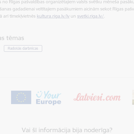
ens no Rīgas pašvaldības organizētajiem valsts svētku mēneša pasāk
anas gadadienai veltītajiem pasākumiem aicinām sekot Rīgas pašval
kā arī tīmekļvietnēs
kultura.riga.lv/lv
un
svetki.riga.lv/
.
tas tēmas
Radošās darbnīcas
Vai šī informācija bija noderīga?