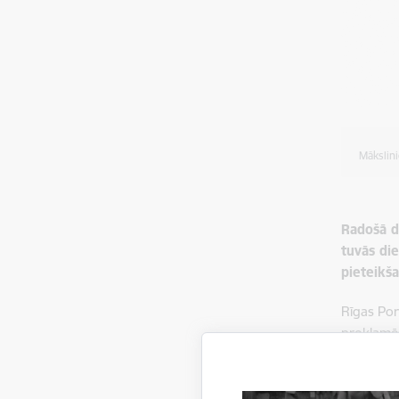
Mākslin
Radošā d
tuvās die
pieteikš
Rīgas Por
proklamēš
piedāvāju
Svētku da