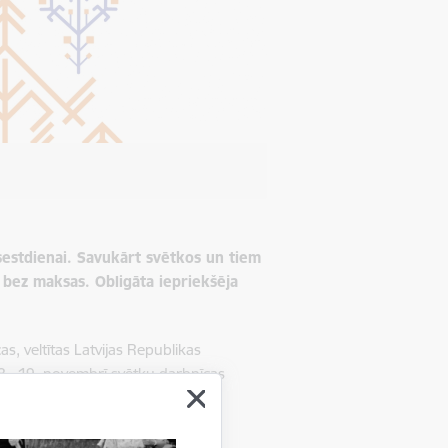
sestdienai. Savukārt svētkos un tiem
- bez maksas. Obligāta iepriekšēja
, veltītas Latvijas Republikas
8., 19. novembrī svētku darbnīcas
celāna priekšmetiem, izmantojot