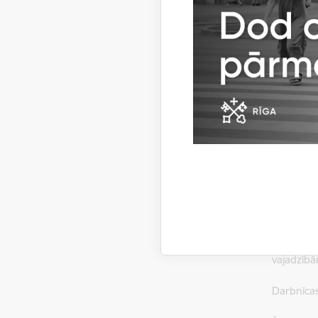
dekolēšan
bildīte”,
krāsas kl
grafiski 
dekolu lo
porcelāna
pēc apded
Radošā da
darbnīcā 
Darbnīcas
18.00, iz
Pakalpoju
vajadzībā
Darbnīca