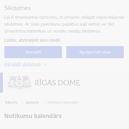
Pāriet uz lapas saturu
Sīkdatnes
Spied
lai meklētu
Enter
Lai šī tīmekļvietne darbotos, tā izmanto obligāti nepieciešamās
sīkdatnes. Ar Jūsu piekrišanu papildus šajā vietnē var tikt
izmantotas statistikas un sociālo mediju sīkdatnes.
Lūdzu, atzīmējiet savu izvēli:
Noraidīt
Apstiprināt visas
Pārvaldīt sīkdatnes
Sākums
Jaunumi
Notikumu kalendārs
Notikumu kalendārs