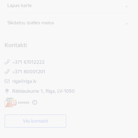
Lapas karte
Sīkdatņu izvēles maiņa
Kontakti
+371 67012222
+371 80001201
E-pasts:
riga@riga.lv
Rātslaukums 1, Rīga, LV-1050
Visi kontakti