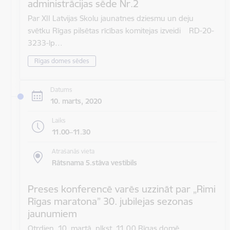
administrācijas sēde Nr.2
Par XII Latvijas Skolu jaunatnes dziesmu un deju
svētku Rīgas pilsētas rīcības komitejas izveidi RD-20-
3233-lp…
Rīgas domes sēdes
Datums
10. marts, 2020
Laiks
11.00–11.30
Atrašanās vieta
Rātsnama 5.stāva vestibils
Preses konferencē varēs uzzināt par „Rimi
Rīgas maratona” 30. jubilejas sezonas
jaunumiem
Otrdien, 10. martā, plkst. 11.00 Rīgas domē