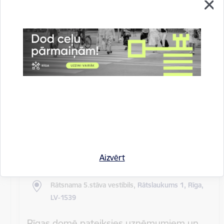
Rīgas pilsētas pagaidu administrācijas
14.sēde (ārkārtas)
Sēdes darba kārtība: Grozījumi Rīgas domes 2016.
gada 19. aprīļa saistošajos noteikumos Nr. 198 "Par
kārtību, kādā tiek…
Rīgas domes sēdes
Datums
27. maijs, 2020
Laiks
10.00
Aizvērt
Atrašanās vieta
Rātsnama 5.stāva vestibils,
Rātslaukums 1, Rīga,
LV-1539
Rīgas domē pateiksies uzņēmumiem un