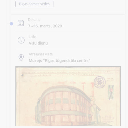
Rīgas domes sēdes
Datums
7.–16. marts, 2020
Laiks
Visu dienu
Atrašanās vieta
Muzejs “Rīgas Jūgendstila centrs”