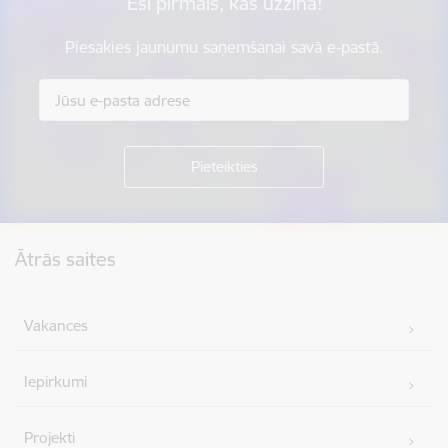
Esi pirmais, kas uzzina!
Piesakies jaunumu saņemšanai savā e-pastā.
Kājene
Ātrās saites
Vakances
Iepirkumi
Projekti