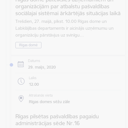
organizācijām par atbalstu pašvaldības
sociālajai sistēmai ārkārtējās situācijas laikā
Trešdien, 27. maijā, plkst. 10.00 Rīgas dome un
Labklājības departaments ir aicinājis uzņēmumu un
organizāciju pārstāvjus uz svinīgu…
Rīgas domē
Datums
29. maijs, 2020
Laiks
12.00
Atrašanās vieta
Rīgas domes sēžu zāle
Rīgas pilsētas pašvaldības pagaidu
administrācijas sēde Nr.16