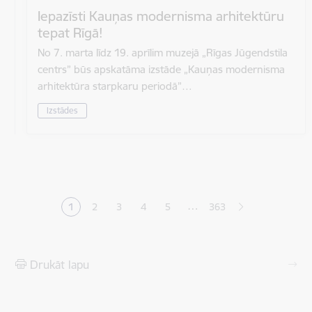
Iepazīsti Kauņas modernisma arhitektūru
tepat Rīgā!
No 7. marta līdz 19. aprīlim muzejā „Rīgas Jūgendstila
centrs” būs apskatāma izstāde „Kauņas modernisma
arhitektūra starpkaru periodā”…
Izstādes
Lapošana
…
1
2
3
4
5
363
Pašreizējā lapa
Lapa
Lapa
Lapa
Lapa
Drukāt lapu