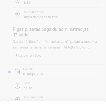
8.30
Atrašanās vieta
Rīgas domes sēžu zāle
Rīgas pilsētas pagaidu administrācijas
13.sēde
Darba kārtība: 1. Par nekustamā īpašuma nodokļa
samaksas termiņa pārcelšanu RD-20-186-lp …
Rīgas domes sēdes
Datums
8. maijs, 2020
Laiks
16.30
Atrašanās vieta
Rīgas domes sēžu zāle