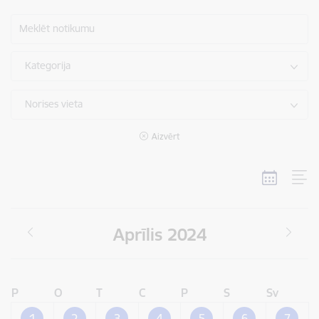
Meklēt notikumu
Kategorija
Norises vieta
Aizvērt
Aprīlis 2024
P
O
T
C
P
S
Sv
1
2
3
4
5
6
7