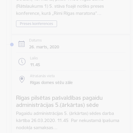
(Rātslaukums 1) 5. stāva foajē notiks preses
konference, kurā „Rimi Rīgas maratona”…
Preses konferences
Datums
26. marts, 2020
Laiks
11.45
Atrašanās vieta
Rīgas domes sēžu zāle
Rīgas pilsētas pašvaldības pagaidu
administrācijas 5.(ārkārtas) sēde
Pagaidu administrācijas 5. (ārkārtas) sēdes darba
kārtība 26.03.2020. 11.45 Par nekustamā īpašuma
nodokļa samaksas…