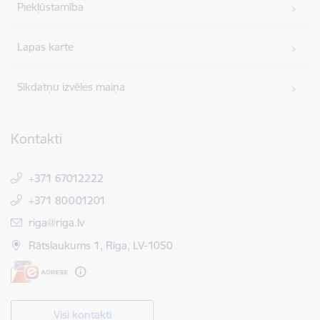
Piekļūstamība
Lapas karte
Sīkdatņu izvēles maiņa
Kontakti
+371 67012222
+371 80001201
E-pasts:
riga@riga.lv
Rātslaukums 1, Rīga, LV-1050
Visi kontakti