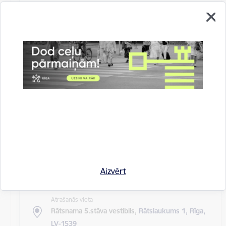
Atrašanās vieta
Rīgas domes sēžu zāle
Rīgas pilsētas pagaidu administrācijas
14.sēde (ārkārtas)
Sēdes darba kārtība: Grozījumi Rīgas domes 2016.
gada 19. aprīļa saistošajos noteikumos Nr. 198 "Par
kārtību, kādā tiek…
Rīgas domes sēdes
Datums
27. maijs, 2020
Laiks
Aizvērt
10.00
Atrašanās vieta
Rātsnama 5.stāva vestibils,
Rātslaukums 1, Rīga,
LV-1539