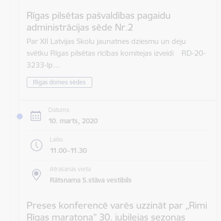
Rīgas pilsētas pašvaldības pagaidu
administrācijas sēde Nr.2
Par XII Latvijas Skolu jaunatnes dziesmu un deju
svētku Rīgas pilsētas rīcības komitejas izveidi RD-20-
3233-lp…
Rīgas domes sēdes
Datums
10. marts, 2020
Laiks
11.00–11.30
Atrašanās vieta
Rātsnama 5.stāva vestibils
Preses konferencē varēs uzzināt par „Rimi
Rīgas maratona” 30. jubilejas sezonas