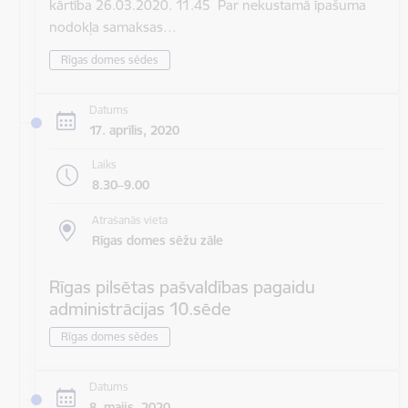
kārtība 26.03.2020. 11.45 Par nekustamā īpašuma
nodokļa samaksas…
Rīgas domes sēdes
Datums
17. aprīlis, 2020
Laiks
8.30–9.00
Atrašanās vieta
Rīgas domes sēžu zāle
Rīgas pilsētas pašvaldības pagaidu
administrācijas 10.sēde
Rīgas domes sēdes
Datums
8. maijs, 2020