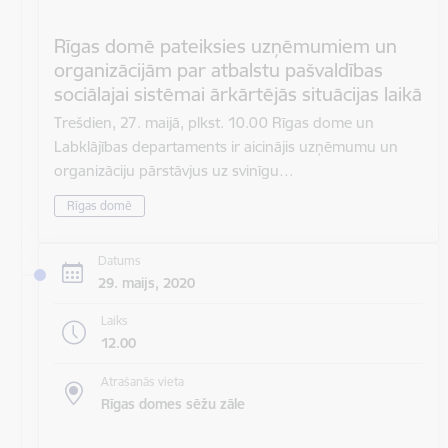
Rīgas domē pateiksies uzņēmumiem un
organizācijām par atbalstu pašvaldības
sociālajai sistēmai ārkārtējās situācijas laikā
Trešdien, 27. maijā, plkst. 10.00 Rīgas dome un
Labklājības departaments ir aicinājis uzņēmumu un
organizāciju pārstāvjus uz svinīgu…
Rīgas domē
Datums
29. maijs, 2020
Laiks
12.00
Atrašanās vieta
Rīgas domes sēžu zāle