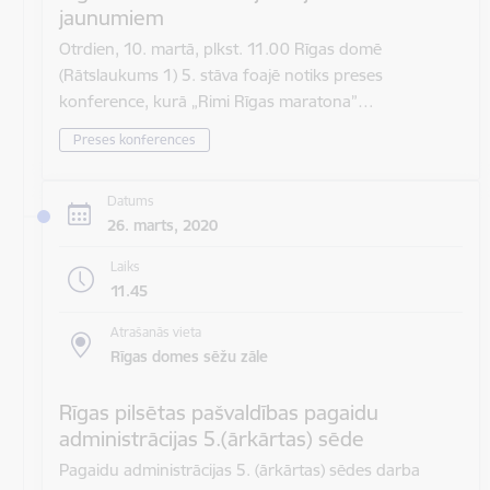
jaunumiem
Otrdien, 10. martā, plkst. 11.00 Rīgas domē
(Rātslaukums 1) 5. stāva foajē notiks preses
konference, kurā „Rimi Rīgas maratona”…
Preses konferences
Datums
26. marts, 2020
Laiks
11.45
Atrašanās vieta
Rīgas domes sēžu zāle
Rīgas pilsētas pašvaldības pagaidu
administrācijas 5.(ārkārtas) sēde
Pagaidu administrācijas 5. (ārkārtas) sēdes darba