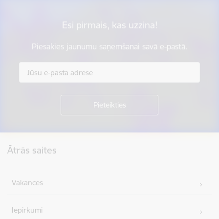
Esi pirmais, kas uzzina!
Piesakies jaunumu saņemšanai savā e-pastā.
Kājene
Ātrās saites
Vakances
Iepirkumi