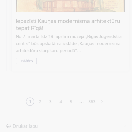
Iepazīsti Kauņas modernisma arhitektūru
tepat Rīgā!
No 7. marta līdz 19. aprīlim muzejā „Rīgas Jūgendstila
centrs” būs apskatāma izstāde „Kauņas modernisma
arhitektūra starpkaru periodā”…
Izstādes
Lapošana
…
1
2
3
4
5
363
Pašreizējā lapa
Lapa
Lapa
Lapa
Lapa
Drukāt lapu