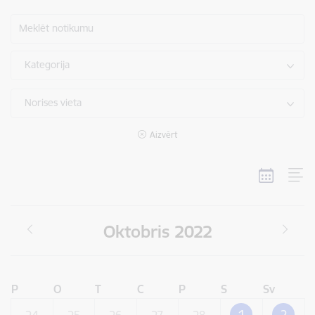
Meklēt notikumu
Kategorija
Norises vieta
Aizvērt
Oktobris 2022
P
O
T
C
P
S
Sv
1
2
24
25
26
27
28