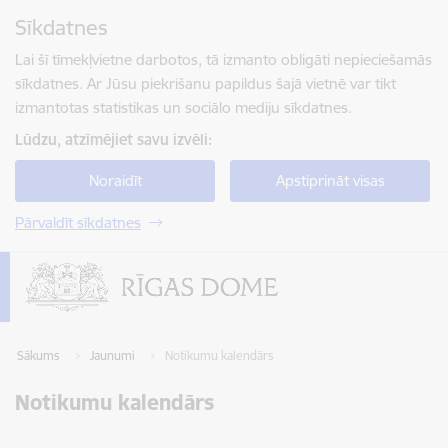
Pāriet uz lapas saturu
Sīkdatnes
Spied
lai meklētu
Enter
Lai šī tīmekļvietne darbotos, tā izmanto obligāti nepieciešamās
sīkdatnes. Ar Jūsu piekrišanu papildus šajā vietnē var tikt
izmantotas statistikas un sociālo mediju sīkdatnes.
Lūdzu, atzīmējiet savu izvēli:
Noraidīt
Apstiprināt visas
Pārvaldīt sīkdatnes
Sākums
Jaunumi
Notikumu kalendārs
Notikumu kalendārs