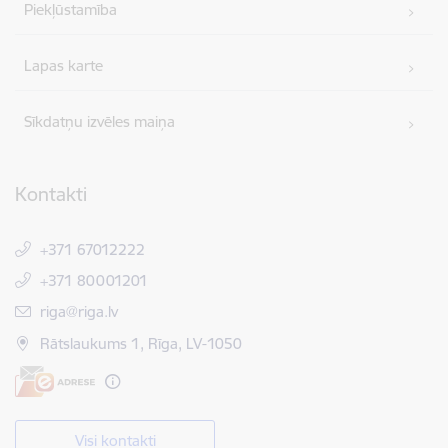
Piekļūstamība
Lapas karte
Sīkdatņu izvēles maiņa
Kontakti
+371 67012222
+371 80001201
E-pasts:
riga@riga.lv
Rātslaukums 1, Rīga, LV-1050
Visi kontakti