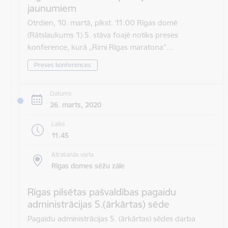
jaunumiem
Otrdien, 10. martā, plkst. 11.00 Rīgas domē
(Rātslaukums 1) 5. stāva foajē notiks preses
konference, kurā „Rimi Rīgas maratona”…
Preses konferences
Datums
26. marts, 2020
Laiks
11.45
Atrašanās vieta
Rīgas domes sēžu zāle
Rīgas pilsētas pašvaldības pagaidu
administrācijas 5.(ārkārtas) sēde
Pagaidu administrācijas 5. (ārkārtas) sēdes darba