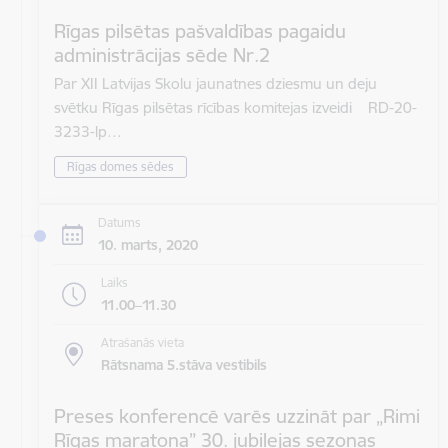
Rīgas pilsētas pašvaldības pagaidu
administrācijas sēde Nr.2
Par XII Latvijas Skolu jaunatnes dziesmu un deju
svētku Rīgas pilsētas rīcības komitejas izveidi RD-20-
3233-lp…
Rīgas domes sēdes
Datums
10. marts, 2020
Laiks
11.00–11.30
Atrašanās vieta
Rātsnama 5.stāva vestibils
Preses konferencē varēs uzzināt par „Rimi
Rīgas maratona” 30. jubilejas sezonas