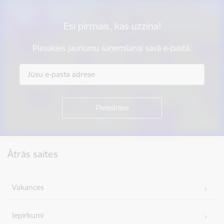
Esi pirmais, kas uzzina!
Piesakies jaunumu saņemšanai savā e-pastā.
Kājene
Ātrās saites
Vakances
Iepirkumi