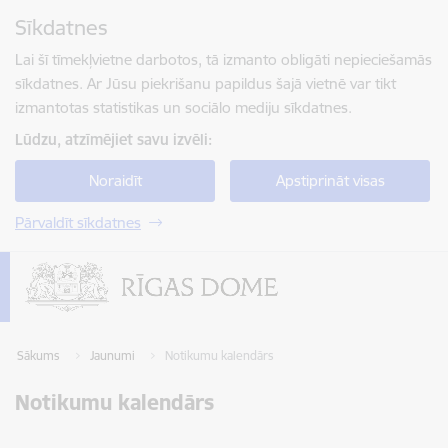
Pāriet uz lapas saturu
Sīkdatnes
Spied
lai meklētu
Enter
Lai šī tīmekļvietne darbotos, tā izmanto obligāti nepieciešamās
sīkdatnes. Ar Jūsu piekrišanu papildus šajā vietnē var tikt
izmantotas statistikas un sociālo mediju sīkdatnes.
Lūdzu, atzīmējiet savu izvēli:
Noraidīt
Apstiprināt visas
Pārvaldīt sīkdatnes
Sākums
Jaunumi
Notikumu kalendārs
Notikumu kalendārs