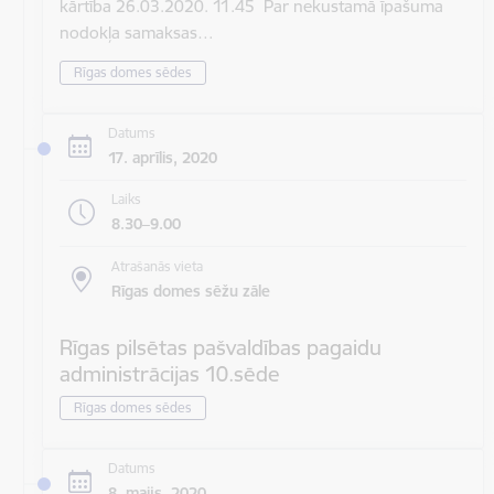
kārtība 26.03.2020. 11.45 Par nekustamā īpašuma
nodokļa samaksas…
Rīgas domes sēdes
Datums
17. aprīlis, 2020
Laiks
8.30–9.00
Atrašanās vieta
Rīgas domes sēžu zāle
Rīgas pilsētas pašvaldības pagaidu
administrācijas 10.sēde
Rīgas domes sēdes
Datums
8. maijs, 2020