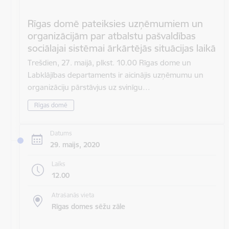
Rīgas domē pateiksies uzņēmumiem un
organizācijām par atbalstu pašvaldības
sociālajai sistēmai ārkārtējās situācijas laikā
Trešdien, 27. maijā, plkst. 10.00 Rīgas dome un
Labklājības departaments ir aicinājis uzņēmumu un
organizāciju pārstāvjus uz svinīgu…
Rīgas domē
Datums
29. maijs, 2020
Laiks
12.00
Atrašanās vieta
Rīgas domes sēžu zāle