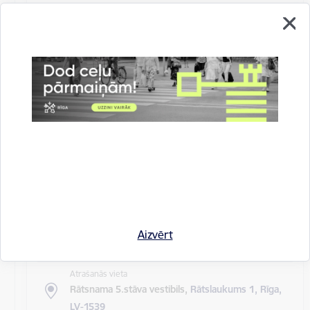
Atrašanās vieta
Rīgas domes sēžu zāle
Rīgas pilsētas pagaidu administrācijas
14.sēde (ārkārtas)
Sēdes darba kārtība: Grozījumi Rīgas domes 2016.
gada 19. aprīļa saistošajos noteikumos Nr. 198 "Par
kārtību, kādā tiek…
Rīgas domes sēdes
Datums
27. maijs, 2020
Laiks
Aizvērt
10.00
Atrašanās vieta
Rātsnama 5.stāva vestibils,
Rātslaukums 1, Rīga,
LV-1539