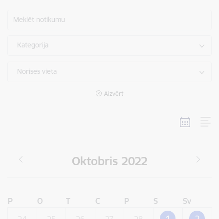
Meklēt notikumu
Kategorija
Norises vieta
Aizvērt
Oktobris 2022
P
O
T
C
P
S
Sv
1
2
24
25
26
27
28