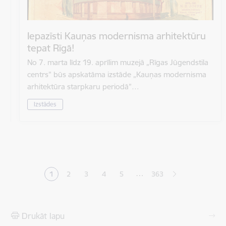
Iepazīsti Kauņas modernisma arhitektūru
tepat Rīgā!
No 7. marta līdz 19. aprīlim muzejā „Rīgas Jūgendstila
centrs” būs apskatāma izstāde „Kauņas modernisma
arhitektūra starpkaru periodā”…
Izstādes
Lapošana
…
1
2
3
4
5
363
Pašreizējā lapa
Lapa
Lapa
Lapa
Lapa
Drukāt lapu