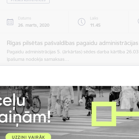
Datums
Laiks
26. marts, 2020
11.45
Rīgas pilsētas pašvaldības pagaidu administrācijas
Pagaidu administrācijas 5. (ārkārtas) sēdes darba kārtība 26.
īpašuma nodokļa samaksas…
Rīgas domes sēdes
Datums
Laiks
17. aprīlis, 2020
8.30–9.00
Rīgas pilsētas pašvaldības pagaidu administrācija
Rīgas domes sēdes