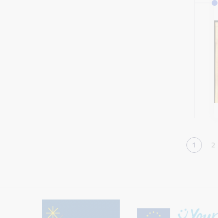
Lapoš
1
2
Pašreizē
La