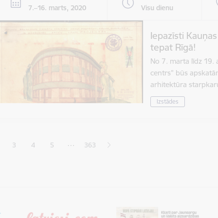
7.–16. marts, 2020
Visu dienu
Iepazīsti Kauņa
tepat Rīgā!
No 7. marta līdz 19.
centrs” būs apskat
arhitektūra starpka
Izstādes
ana
…
3
4
5
363
jā lapa
pa
Lapa
Lapa
Lapa