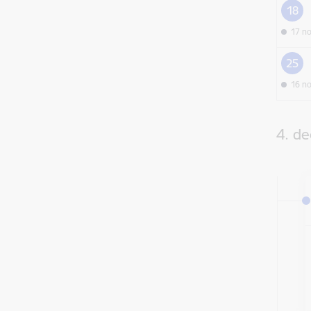
18
17 n
25
16 n
4. d