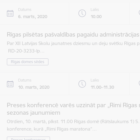
Datums
Laiks
6. marts, 2020
10.00
Rīgas pilsētas pašvaldības pagaidu administrācija
Par XII Latvijas Skolu jaunatnes dziesmu un deju svētku Rīgas pi
RD-20-3233-lp…
Rīgas domes sēdes
Datums
Laiks
10. marts, 2020
11.00–11.30
Preses konferencē varēs uzzināt par „Rimi Rīgas 
sezonas jaunumiem
Otrdien, 10. martā, plkst. 11.00 Rīgas domē (Rātslaukums 1) 5.
konference, kurā „Rimi Rīgas maratona”…
Preses konferences