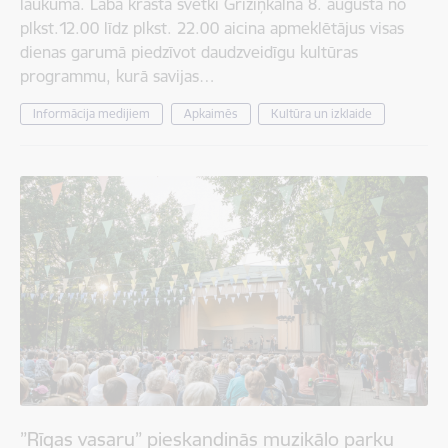
laukumā. Labā krasta svētki Grīziņkalnā 8. augustā no
plkst.12.00 līdz plkst. 22.00 aicina apmeklētājus visas
dienas garumā piedzīvot daudzveidīgu kultūras
programmu, kurā savijas…
Informācija medijiem
Apkaimēs
Kultūra un izklaide
”Rīgas vasaru” pieskandinās muzikālo parku