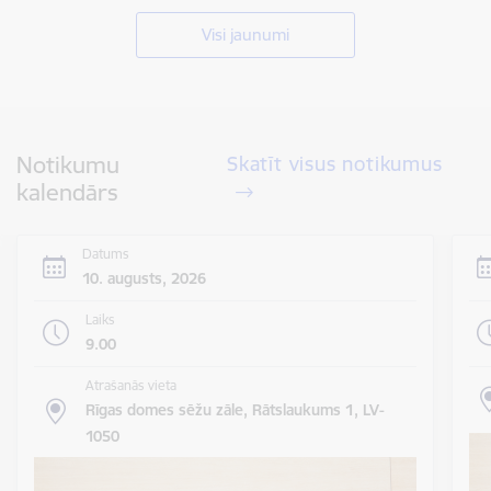
Visi jaunumi
Notikumu
Skatīt visus notikumus
kalendārs
Datums
10. augusts, 2026
Laiks
9.00
Atrašanās vieta
Rīgas domes sēžu zāle, Rātslaukums 1, LV-
1050