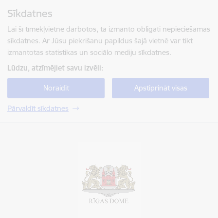
Pāriet uz lapas saturu
Sīkdatnes
Spied
lai meklētu
Enter
Lai šī tīmekļvietne darbotos, tā izmanto obligāti nepieciešamās
sīkdatnes. Ar Jūsu piekrišanu papildus šajā vietnē var tikt
izmantotas statistikas un sociālo mediju sīkdatnes.
Lūdzu, atzīmējiet savu izvēli:
Noraidīt
Apstiprināt visas
Pārvaldīt sīkdatnes
Rīgas valstspilsētas pašvaldība