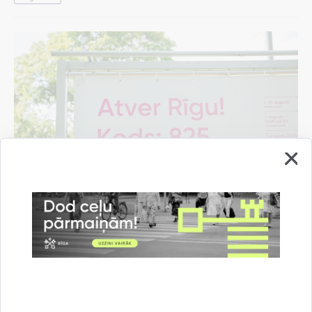
Pašvaldība rīdziniekiem sarūpējusi "Rīgas
vasaras" pasākumu programmas mobilo
aplikāciju
07.08.2026.
Informācija medijiem
Kultūra un izklaide
Rīgas vasara