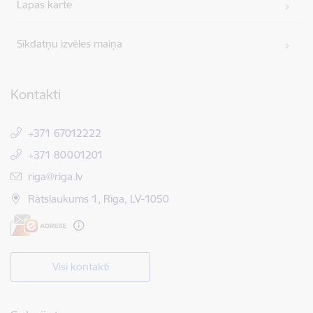
Lapas karte
Sīkdatņu izvēles maiņa
Kontakti
+371 67012222
+371 80001201
E-pasts:
riga@riga.lv
Rātslaukums 1, Rīga, LV-1050
Visi kontakti