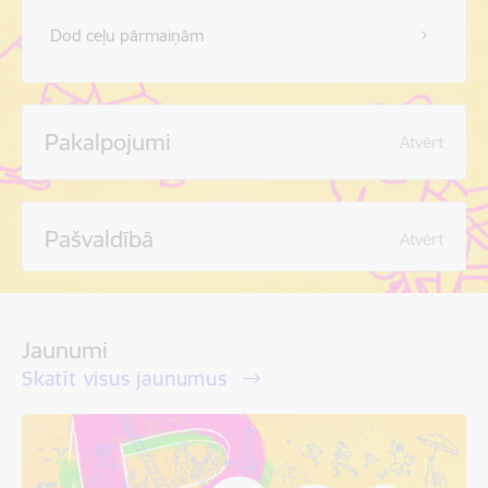
Dod ceļu pārmaiņām
Pakalpojumi
Atvērt
Pašvaldībā
Atvērt
Jaunumi
Skatīt visus jaunumus