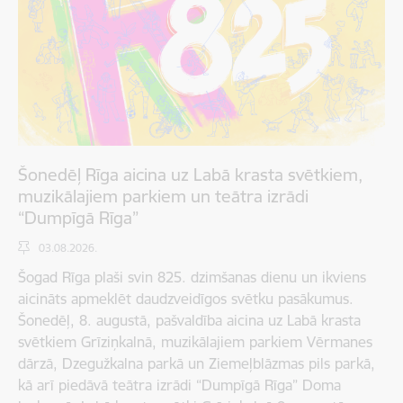
Šonedēļ Rīga aicina uz Labā krasta svētkiem,
muzikālajiem parkiem un teātra izrādi
“Dumpīgā Rīga”
03.08.2026.
Šogad Rīga plaši svin 825. dzimšanas dienu un ikviens
aicināts apmeklēt daudzveidīgos svētku pasākumus.
Šonedēļ, 8. augustā, pašvaldība aicina uz Labā krasta
svētkiem Grīziņkalnā, muzikālajiem parkiem Vērmanes
dārzā, Dzegužkalna parkā un Ziemeļblāzmas pils parkā,
kā arī piedāvā teātra izrādi “Dumpīgā Rīga” Doma