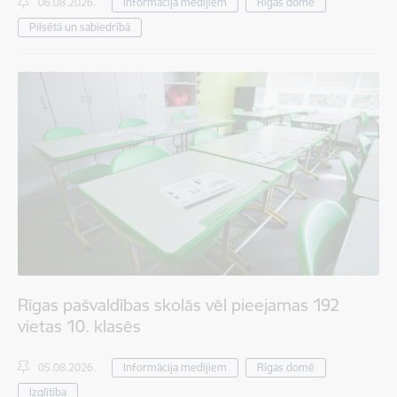
06.08.2026.
Informācija medijiem
Rīgas domē
Pilsētā un sabiedrībā
Rīgas pašvaldības skolās vēl pieejamas 192
vietas 10. klasēs
05.08.2026.
Informācija medijiem
Rīgas domē
Izglītība