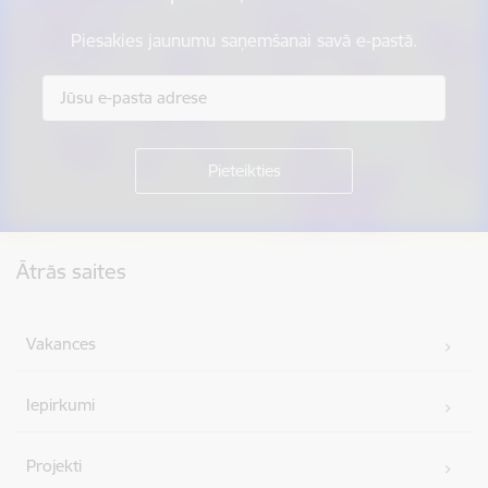
Piesakies jaunumu saņemšanai savā e-pastā.
Kājene
Ātrās saites
Vakances
Iepirkumi
Projekti