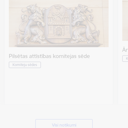
Ār
Pilsētas attīstības komitejas sēde
K
Komiteju sēdes
Visi notikumi