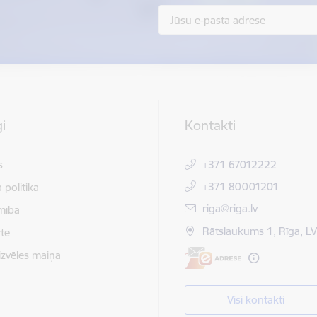
i
Kontakti
s
+371 67012222
+371 80001201
 politika
E-pasts:
riga@riga.lv
mība
Rātslaukums 1, Rīga, L
te
izvēles maiņa
Visi kontakti