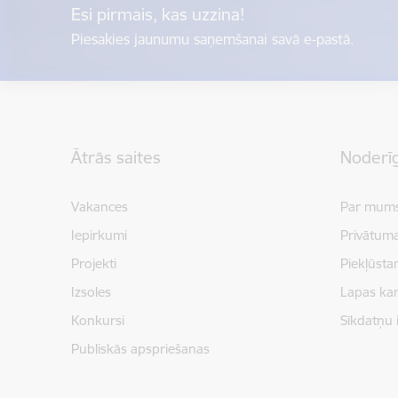
Esi pirmais, kas uzzina!
Piesakies jaunumu saņemšanai savā e-pastā.
Kājene
Ātrās saites
Noderīg
Vakances
Par mum
Iepirkumi
Privātuma
Projekti
Piekļūsta
Izsoles
Lapas kar
Konkursi
Sīkdatņu 
Publiskās apspriešanas