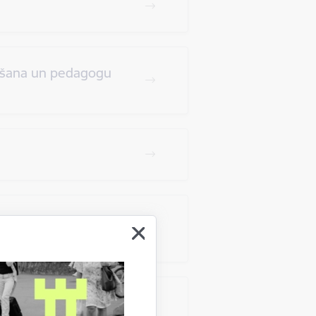
egšana un pedagogu
šanai ar taksometru