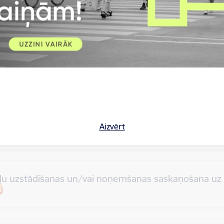
gšana un iekārtas (bez rakšanas darbiem) novietoša
a
Aizvērt
iegšanas vietas sabiedriskā vietā vizuālā risināju
kļu uzstādīšanas un/vai noņemšanas saskaņošana uz R