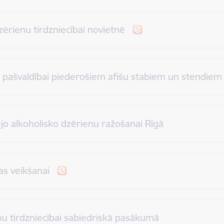
ērienu tirdzniecībai novietnē
as pašvaldībai piederošiem afišu stabiem un stendie
ējo alkoholisko dzērienu ražošanai Rīgā
jas veikšanai
nu tirdzniecībai sabiedriskā pasākumā