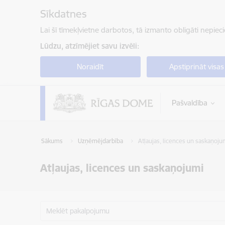
Pāriet uz lapas saturu
Sīkdatnes
Lai šī tīmekļvietne darbotos, tā izmanto obligāti nepiec
Lūdzu, atzīmējiet savu izvēli:
Noraidīt
Apstiprināt visas
Pašvaldība
Sākums
Uzņēmējdarbība
Atļaujas, licences un saskaņoju
Atļaujas, licences un saskaņojumi
Meklēt pakalpojumu