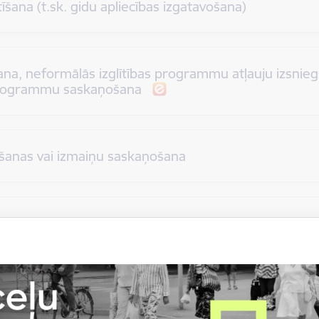
īšana (t.sk. gidu apliecības izgatavošana)
šana, neformālās izglītības programmu atļauju izsni
 programmu saskaņošana
rēšanas vai izmaiņu saskaņošana
šana un anulēšana pasažieru komercpārvadājumu veik
itorijā
atļaujas izsniegšana