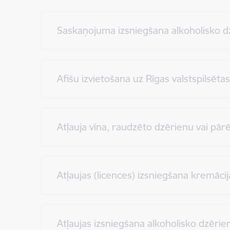
Saskaņojuma izsniegšana alkoholisko dz
Afišu izvietošana uz Rīgas valstspilsēt
Atļauja vīna, raudzēto dzērienu vai pār
Atļaujas (licences) izsniegšana kremāci
Atļaujas izsniegšana alkoholisko dzērie