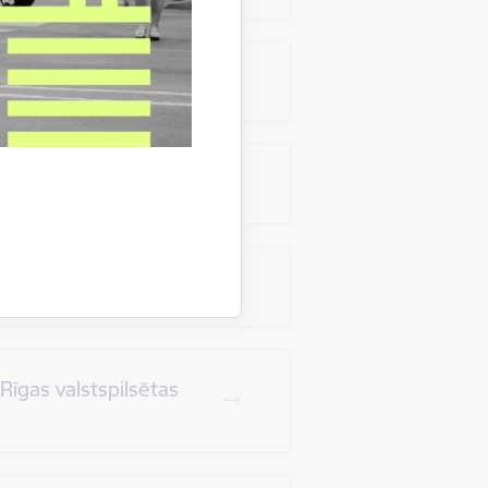
nas saskaņošana
ma saskaņošana
īgas valstspilsētas