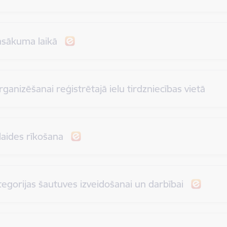
pasākuma laikā
rganizēšanai reģistrētajā ielu tirdzniecības vietā
klaides rīkošana
ategorijas šautuves izveidošanai un darbībai