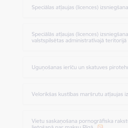
Speciālas atļaujas (licences) izsniegša
Speciālās atļaujas (licences) izsnieg
valstspilsētas administratīvajā teritorijā
Uguņošanas ierīču un skatuves pirote
Velorikšas kustības maršrutu atļaujas 
Vietu saskaņošana pornogrāfiska rakstu
lietošanā par maksu Rīgā