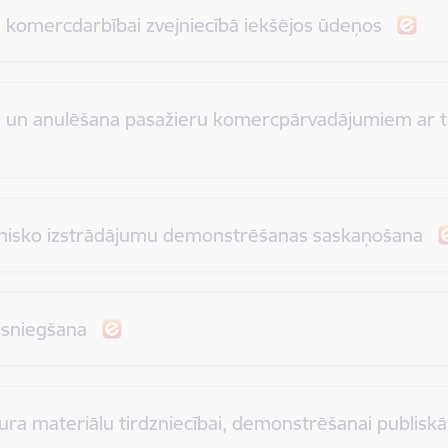
na komercdarbībai zvejniecībā iekšējos ūdeņos
šana un anulēšana pasažieru komercpārvadājumiem ar
hnisko izstrādājumu demonstrēšanas saskaņošana
izsniegšana
ra materiālu tirdzniecībai, demonstrēšanai publiskā 