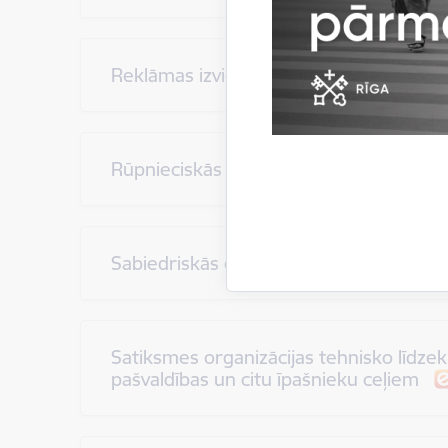
Reklāmas izvietošanas atļaujas izsnie
Rūpnieciskās zvejas tiesību iznomāšan
Sabiedriskās ēdināšanas pakalpojumu sn
Satiksmes organizācijas tehnisko līdze
pašvaldības un citu īpašnieku ceļiem