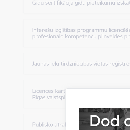
Gidu sertifikācija gidu pieteikumu izskat
Interešu izglītības programmu licencē
profesionālo kompetenču pilnveides
Jaunas ielu tirdzniecības vietas reģist
Licences kartītes saņemšana, izsnieg
Rīgas valstspilsētas administratīvajā ter
Publisko atrakciju iekārtu uzstādīšanas 