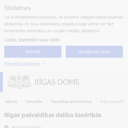
Pāriet uz lapas saturu
Sīkdatnes
Spied
lai meklētu
Enter
Lai šī tīmekļvietne darbotos, tā izmanto obligāti nepieciešamās
sīkdatnes. Ar Jūsu piekrišanu papildus šajā vietnē var tikt
izmantotas statistikas un sociālo mediju sīkdatnes.
Lūdzu, atzīmējiet savu izvēli:
Noraidīt
Apstiprināt visas
Pārvaldīt sīkdatnes
Sākums
Pašvaldība
Pašvaldības administrācija
Rīgas pašvaldības
Rīgas pašvaldības dalība biedrībās
Atskaņot tekstu