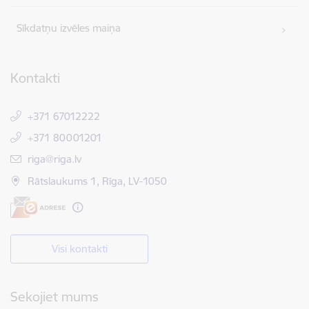
Sīkdatņu izvēles maiņa
Kontakti
+371 67012222
+371 80001201
E-pasts:
riga@riga.lv
Rātslaukums 1, Rīga, LV-1050
Visi kontakti
Sekojiet mums