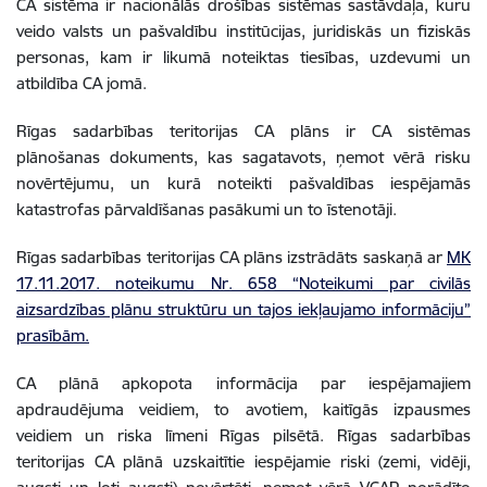
CA sistēma ir nacionālās drošības sistēmas sastāvdaļa, kuru
veido valsts un pašvaldību institūcijas, juridiskās un fiziskās
personas, kam ir likumā noteiktas tiesības, uzdevumi un
atbildība CA jomā.
Rīgas sadarbības teritorijas CA plāns ir CA sistēmas
plānošanas dokuments, kas sagatavots, ņemot vērā risku
novērtējumu, un kurā noteikti pašvaldības iespējamās
katastrofas pārvaldīšanas pasākumi un to īstenotāji.
Rīgas sadarbības teritorijas CA plāns izstrādāts saskaņā ar
MK
17.11.2017. noteikumu Nr. 658 “Noteikumi par civilās
aizsardzības plānu struktūru un tajos iekļaujamo informāciju”
prasībām.
CA plānā apkopota informācija par iespējamajiem
apdraudējuma veidiem, to avotiem, kaitīgās izpausmes
veidiem un riska līmeni Rīgas pilsētā. Rīgas sadarbības
teritorijas CA plānā uzskaitītie iespējamie riski (zemi, vidēji,