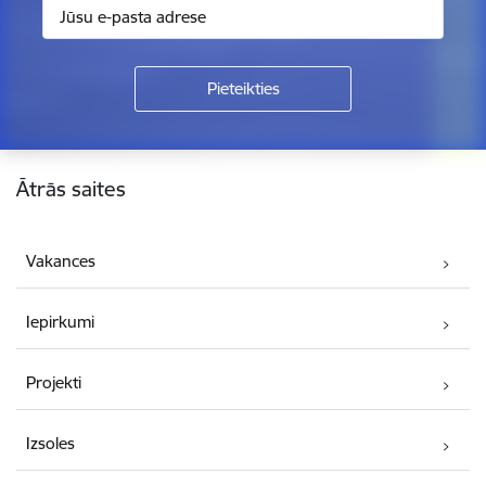
Kājene
Ātrās saites
Vakances
Iepirkumi
Projekti
Izsoles