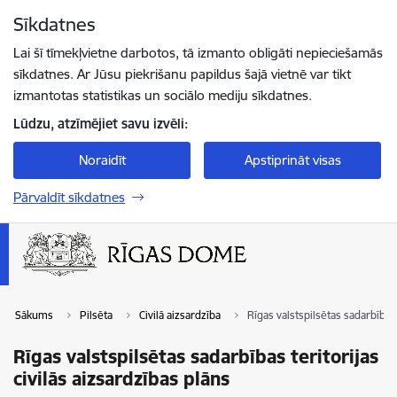
Pāriet uz lapas saturu
Sīkdatnes
Spied
lai meklētu
Enter
Lai šī tīmekļvietne darbotos, tā izmanto obligāti nepieciešamās
sīkdatnes. Ar Jūsu piekrišanu papildus šajā vietnē var tikt
izmantotas statistikas un sociālo mediju sīkdatnes.
Lūdzu, atzīmējiet savu izvēli:
Noraidīt
Apstiprināt visas
Pārvaldīt sīkdatnes
Sākums
Pilsēta
Civilā aizsardzība
Rīgas valstspilsētas sadarbības 
Rīgas valstspilsētas sadarbības teritorijas
civilās aizsardzības plāns