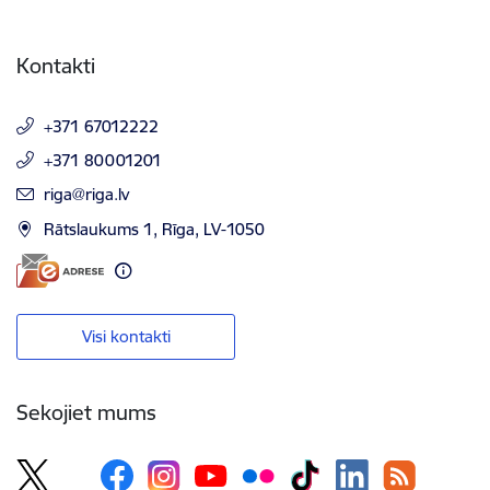
Kontakti
+371 67012222
+371 80001201
E-pasts:
riga@riga.lv
Rātslaukums 1, Rīga, LV-1050
Visi kontakti
Sekojiet mums