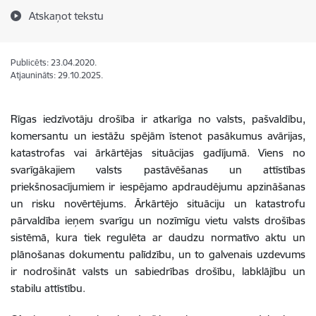
Atskaņot tekstu
Publicēts: 23.04.2020.
Atjaunināts: 29.10.2025.
Rīgas iedzīvotāju drošība ir atkarīga no valsts, pašvaldību,
komersantu un iestāžu spējām īstenot pasākumus avārijas,
katastrofas vai ārkārtējas situācijas gadījumā. Viens no
svarīgākajiem valsts pastāvēšanas un attīstības
priekšnosacījumiem ir iespējamo apdraudējumu apzināšanas
un risku novērtējums. Ārkārtējo situāciju un katastrofu
pārvaldība ieņem svarīgu un nozīmīgu vietu valsts drošības
sistēmā, kura tiek regulēta ar daudzu normatīvo aktu un
plānošanas dokumentu palīdzību, un to galvenais uzdevums
ir nodrošināt valsts un sabiedrības drošību, labklājību un
stabilu attīstību.