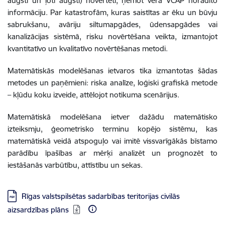
augsti un ļoti augsti) novērtēti, ņemot vērā VCAP norādīto
informāciju. Par katastrofām, kuras saistītas ar ēku un būvju
sabrukšanu, avāriju siltumapgādes, ūdensapgādes vai
kanalizācijas sistēmā, risku novērtēšana veikta, izmantojot
kvantitatīvo un kvalitatīvo novērtēšanas metodi.
Matemātiskās modelēšanas ietvaros tika izmantotas šādas
metodes un paņēmieni: riska analīze, loģiski grafiskā metode
– kļūdu koku izveide, attēlojot notikuma scenārijus.
Matemātiskā modelēšana ietver dažādu matemātisko
izteiksmju, ģeometrisko terminu kopējo sistēmu, kas
matemātiskā veidā atspoguļo vai imitē vissvarīgākās bīstamo
parādību īpašības ar mērķi analizēt un prognozēt to
iestāšanās varbūtību, attīstību un sekas.
Lejupielādēt:
Rīgas valstspilsētas sadarbības teritorijas civilās
aizsardzības plāns