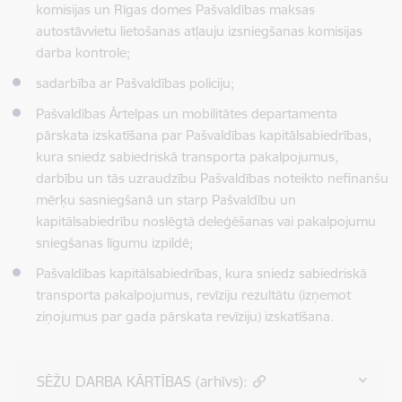
komisijas un Rīgas domes Pašvaldības maksas
autostāvvietu lietošanas atļauju izsniegšanas komisijas
darba kontrole;
sadarbība ar Pašvaldības policiju;
Pašvaldības Ārtelpas un mobilitātes departamenta
pārskata izskatīšana par Pašvaldības kapitālsabiedrības,
kura sniedz sabiedriskā transporta pakalpojumus,
darbību un tās uzraudzību Pašvaldības noteikto nefinanšu
mērķu sasniegšanā un starp Pašvaldību un
kapitālsabiedrību noslēgtā deleģēšanas vai pakalpojumu
sniegšanas līgumu izpildē;
Pašvaldības kapitālsabiedrības, kura sniedz sabiedriskā
transporta pakalpojumus, revīziju rezultātu (izņemot
ziņojumus par gada pārskata revīziju) izskatīšana.
SĒŽU DARBA KĀRTĪBAS (arhīvs):