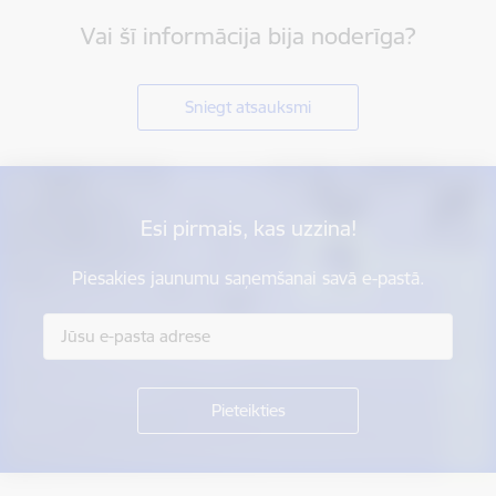
Vai šī informācija bija noderīga?
Sniegt atsauksmi
Esi pirmais, kas uzzina!
Piesakies jaunumu saņemšanai savā e-pastā.
Kājene