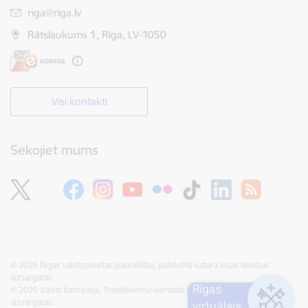
E-pasts:
riga@riga.lv
Rātslaukums 1, Rīga, LV-1050
Visi kontakti
Sekojiet mums
© 2026 Rīgas valstspilsētas pašvaldība, publicētā satura visas tiesības
aizsargātas.
Rīgas
© 2020 Valsts kanceleja, Tīmekļvietņu vienotās platformas visas tiesības
aizsargātas.
virtuālais