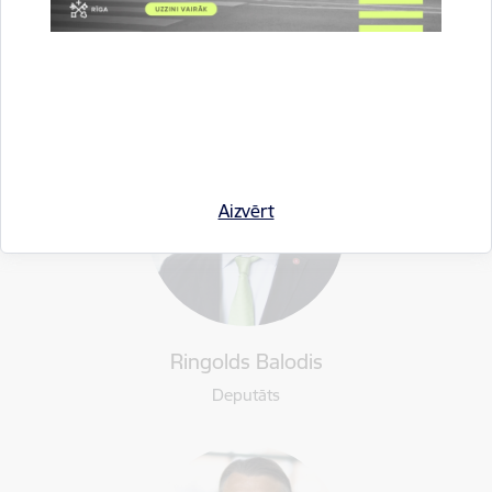
Andrejs Klementjevs
Deputāts
Aizvērt
Ringolds Balodis
Deputāts