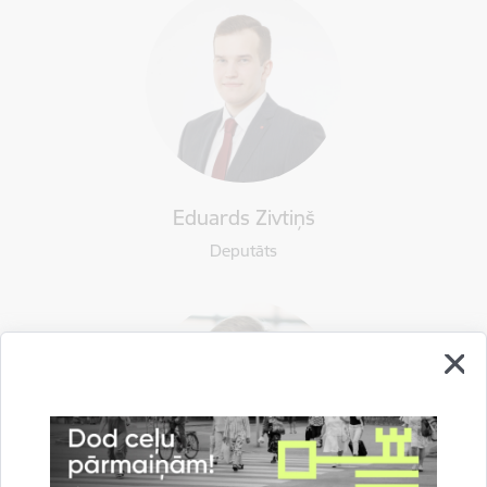
Eduards Zivtiņš
Deputāts