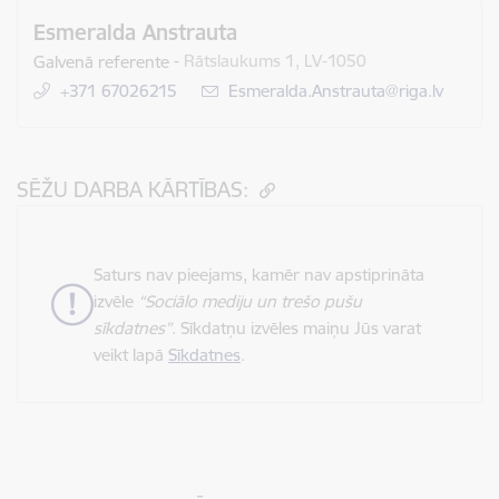
Esmeralda Anstrauta
Galvenā referente
-
Rātslaukums 1, LV-1050
+371 67026215
E-pasts:
Esmeralda.Anstrauta@riga.lv
SĒŽU DARBA KĀRTĪBAS:
Saturs nav pieejams, kamēr nav apstiprināta
izvēle
“Sociālo mediju un trešo pušu
sīkdatnes”
. Sīkdatņu izvēles maiņu Jūs varat
veikt lapā
Sīkdatnes
.