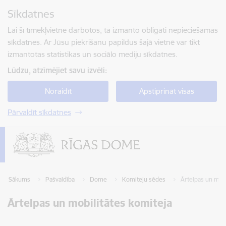
Pāriet uz lapas saturu
Sīkdatnes
Spied
lai meklētu
Enter
Lai šī tīmekļvietne darbotos, tā izmanto obligāti nepieciešamās
sīkdatnes. Ar Jūsu piekrišanu papildus šajā vietnē var tikt
izmantotas statistikas un sociālo mediju sīkdatnes.
Lūdzu, atzīmējiet savu izvēli:
Noraidīt
Apstiprināt visas
Pārvaldīt sīkdatnes
Sākums
Pašvaldība
Dome
Komiteju sēdes
Ārtelpas un mobi
Ārtelpas un mobilitātes komiteja