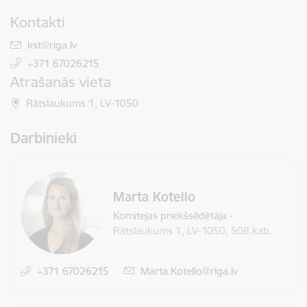
Kontakti
E-pasts:
kst@riga.lv
+371 67026215
Atrašanās vieta
Rātslaukums 1, LV-1050
Darbinieki
Marta Kotello
Komitejas priekšsēdētāja
-
Rātslaukums 1, LV-1050, 508.kab.
+371 67026215
E-pasts:
Marta.Kotello@riga.lv