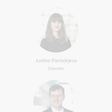
Justīne Panteļējeva
Deputāte