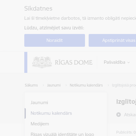
Pāriet uz lapas saturu
Sīkdatnes
Lai šī tīmekļvietne darbotos, tā izmanto obligāti nepiec
Lūdzu, atzīmējiet savu izvēli:
Noraidīt
Apstiprināt visas
Pašvaldība
Sākums
Jaunumi
Notikumu kalendārs
Izglītojošā p
Izglīt
Jaunumi
Notikumu kalendārs
Atska
Medijiem
Publicēts: 
Rīgas vizuālā identitāte un logo