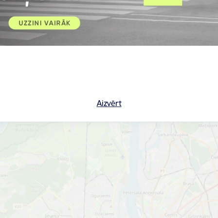
šās programmas cena EUR 8.00 (latviešu valodā) un EUR 10.00 (sveš
EUR 5.10 līdz EUR 19.10 (atkarībā no izvēlētā priekšmeta un tehnik
ms pieejams oktobrī, katru nedēļu no otrdienas līdz sestdienai.
āta iepriekšēja pieteikšanās pa tālruni
+371 26406354
/
+371 671
eikumi tiek reģistrēti no plkst. 11.00 līdz 18.00, katru dienu izņem
Aizvērt