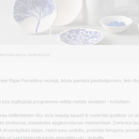
ātes foto autors: Gvido Kajons
esi Rīgas Porcelāna muzejā, līdzās pamata piedāvājumam, tiek rīk
.
ā būs izglītojošā programma veltīta metāla oksīdam – kobaltam.
s dalībniekiem tiks dota iespēja iepazīt šī materiāla īpašības un da
ās zināšanas, piedaloties apgleznošanas meistarklasē. Darbnīca ļau
ēt drosmīgākās idejas, radot savu unikālu, praktiski lietojamu porce
ies uz savā īpašumā esošo porcelānu un – kobaltu.