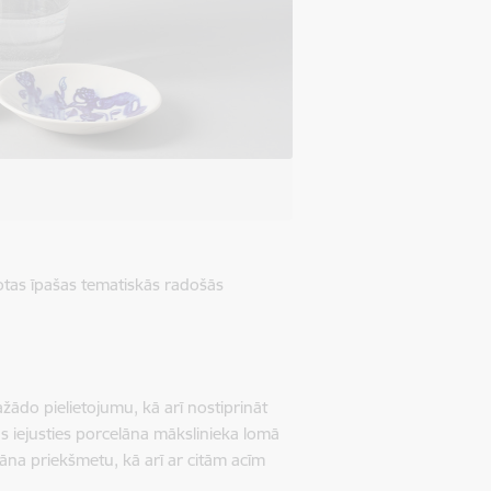
otas īpašas tematiskās radošās
žādo pielietojumu, kā arī nostiprināt
s iejusties porcelāna mākslinieka lomā
lāna priekšmetu, kā arī ar citām acīm