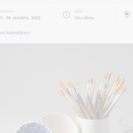
Datums
Laiks
5.–19. oktobris, 2022
Visu dienu
not kalendāram