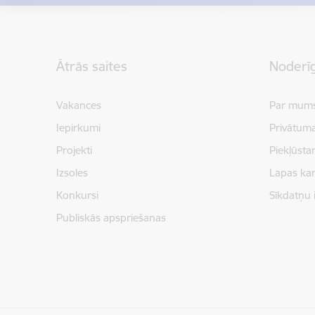
Kājene
Ātrās saites
Noderīg
Vakances
Par mum
Iepirkumi
Privātuma
Projekti
Piekļūsta
Izsoles
Lapas kar
Konkursi
Sīkdatņu 
Publiskās apspriešanas