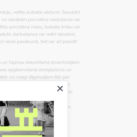
iju, veltītu kobalta vēsturei. Savukārt
nu no vairākām porcelāna veidošanas vai
ntētu porcelāna masu, kobalta krāsu vai
 radošo darbošanos var veikt vienatnē,
ot vienā pasākumā, bet var arī pasūtīt
āna un fajansa dekorēšanā izmantotajiem
krāsas apgleznošanai zemglazūras un
aleti: no maigi zilganzaļiem līdz pat
rcelāna apriti un izplatīšanos starp
ri, kuros tika izkoptas dekorēšanas
pulāri arī mūsdienās. Porcelāna
ilā kobalta kontrastējošo salikumu.
ikitina, radošo darbnīcu -