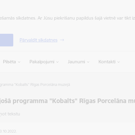
iešamās sīkdatnes. Ar Jūsu piekrišanu papildus šajā vietnē var tikt i
Pārvaldīt sīkdatnes
Pilsēta
Pakalpojumi
Jaunumi
Kontakti
rogramma "Kobalts" Rīgas Porcelāna muzejā
ojošā programma "Kobalts" Rīgas Porcelāna m
ņot tekstu
03.10.2022.