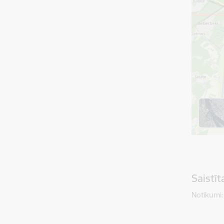
Saistī
Notikumi: