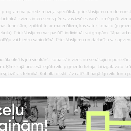
šā programma paredz muzeja speciālista priekšlasījumu un demonstrāc
darbnīcā ikviens interesents pēc savas izvēles varēs izmēģināt vie
as tehnikām, izpildot to ar materiāliem, kas satur kobaltu (pigme
ekolu). Priekšlasījumu var pasūtīt individuāli vai grupām. Tāpat arī
olēģu vai biedru sabiedrībā. Priekšlasījumu un darbnīcu var apvien
etāla oksīds jeb vienkārši ‘kobalts’ ir viens no senākajiem porcel
em. Ķīmiskajā procesā iegūto zilo pigmentu lietoja, lai izgatavotu 
virsglazūras tehnikā. Kobalta oksīdi ļāva attīstīt bagātīgu zilo toņu p
ai zilimelniem. Dažādi vēsturiskie un politiskie notikumi veicināja po
iem. Arī Eiropā veidojās porcelāna izstrādājumu izgatavošanas cent
 kas ieguva īpašu atzinību un kļuva par pamatu zīmoliem, kuri ir po
anas vēstures senākie posmi asociējas tieši ar baltā porcelāna un z
jošo programmu vadīs Muzeja projektu vadītāja Maija Ņ
edagoģes Astra Kaprāne un Rasa Jansone.