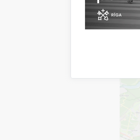
Izglītojo
sākot no 
Pakalpoju
Oblig
(piet