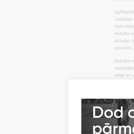
Izglītojo
radošajā 
dekorēšan
kobalta d
draugu, k
atsevišķi.
Kobalta m
materiāli
vēlāk arī 
piesātināt
kontinent
tehnikas,
apgleznoš
Izglīto
muzejp