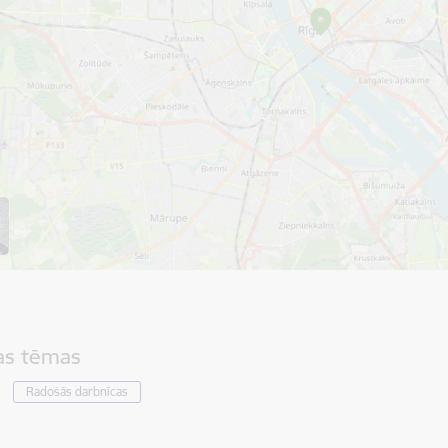
tas tēmas
Radošās darbnīcas