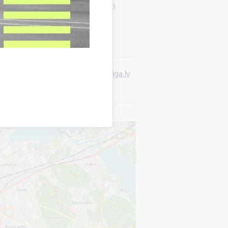
valodā). Dalība radošajā darbnīcā
as).
81296
vai e-pastu
maija.nikitina@riga.lv
ot pirmdienas un svētdienas)