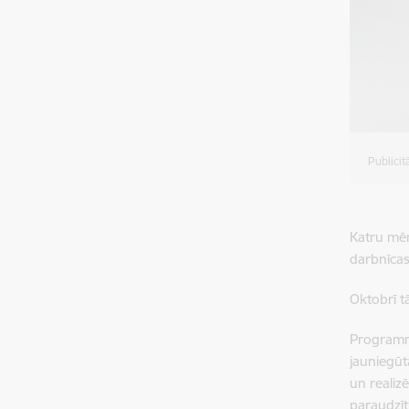
Publicit
Katru mēn
darbnīcas
Oktobrī t
Programma
jauniegūt
un realiz
paraudzīt