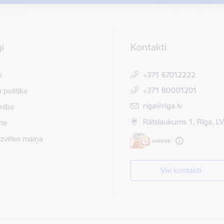
i
Kontakti
s
+371 67012222
+371 80001201
 politika
E-pasts:
riga@riga.lv
mība
Rātslaukums 1, Rīga, L
te
izvēles maiņa
Visi kontakti