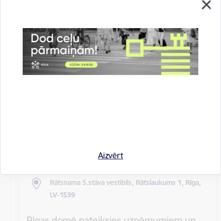
Rīgas pilsētas pagaidu administrācijas
14.sēde (ārkārtas)
Sēdes darba kārtība: Grozījumi Rīgas domes 2016.
gada 19. aprīļa saistošajos noteikumos Nr. 198 "Par
kārtību, kādā tiek…
Rīgas domes sēdes
Datums
27. maijs, 2020
Laiks
10.00
Aizvērt
Atrašanās vieta
Rātsnama 5.stāva vestibils,
Rātslaukums 1, Rīga,
LV-1539
Rīgas domē pateiksies uzņēmumiem un