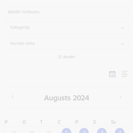
Meklēt notikumu
Kategorija
Norises vieta
Aizvērt
Augusts 2024
P
O
T
C
P
S
Sv
1
2
3
4
27
28
29