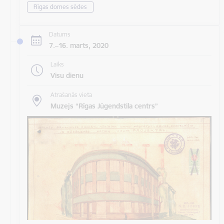
Rīgas domes sēdes
Datums
7.–16. marts, 2020
Laiks
Visu dienu
Atrašanās vieta
Muzejs “Rīgas Jūgendstila centrs”