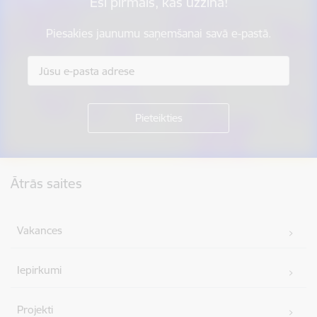
Esi pirmais, kas uzzina!
Piesakies jaunumu saņemšanai savā e-pastā.
Kājene
Ātrās saites
Vakances
Iepirkumi
Projekti