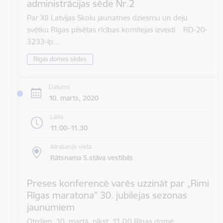
administrācijas sēde Nr.2
Par XII Latvijas Skolu jaunatnes dziesmu un deju
svētku Rīgas pilsētas rīcības komitejas izveidi RD-20-
3233-lp…
Rīgas domes sēdes
Datums
10. marts, 2020
Laiks
11.00–11.30
Atrašanās vieta
Rātsnama 5.stāva vestibils
Preses konferencē varēs uzzināt par „Rimi
Rīgas maratona” 30. jubilejas sezonas
jaunumiem
Otrdien, 10. martā, plkst. 11.00 Rīgas domē