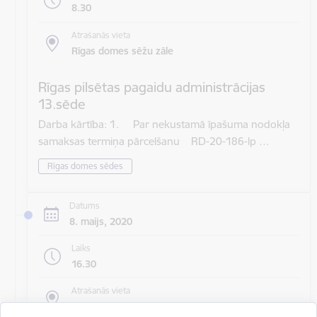
8.30
Atrašanās vieta
Rīgas domes sēžu zāle
Rīgas pilsētas pagaidu administrācijas
13.sēde
Darba kārtība: 1. Par nekustamā īpašuma nodokļa
samaksas termiņa pārcelšanu RD-20-186-lp …
Rīgas domes sēdes
Datums
8. maijs, 2020
Laiks
16.30
Atrašanās vieta
Rīgas domes sēžu zāle