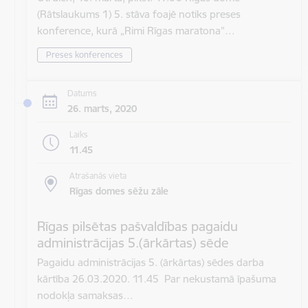
(Rātslaukums 1) 5. stāva foajē notiks preses
konference, kurā „Rimi Rīgas maratona”…
Preses konferences
Datums
26. marts, 2020
Laiks
11.45
Atrašanās vieta
Rīgas domes sēžu zāle
Rīgas pilsētas pašvaldības pagaidu
administrācijas 5.(ārkārtas) sēde
Pagaidu administrācijas 5. (ārkārtas) sēdes darba
kārtība 26.03.2020. 11.45 Par nekustamā īpašuma
nodokļa samaksas…