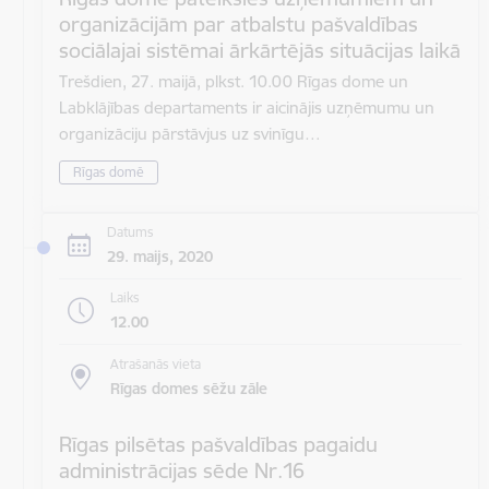
organizācijām par atbalstu pašvaldības
sociālajai sistēmai ārkārtējās situācijas laikā
Trešdien, 27. maijā, plkst. 10.00 Rīgas dome un
Labklājības departaments ir aicinājis uzņēmumu un
organizāciju pārstāvjus uz svinīgu…
Rīgas domē
Datums
29. maijs, 2020
Laiks
12.00
Atrašanās vieta
Rīgas domes sēžu zāle
Rīgas pilsētas pašvaldības pagaidu
administrācijas sēde Nr.16