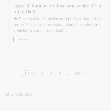
Iepazīsti Kauņas modernisma arhitektūru
tepat Rīgā!
No 7. marta līdz 19. aprīlim muzejā „Rīgas Jūgendstila
centrs” būs apskatāma izstāde „Kauņas modernisma
arhitektūra starpkaru periodā”…
Izstādes
Lapošana
…
1
2
3
4
5
363
Pašreizējā lapa
Lapa
Lapa
Lapa
Lapa
Drukāt lapu