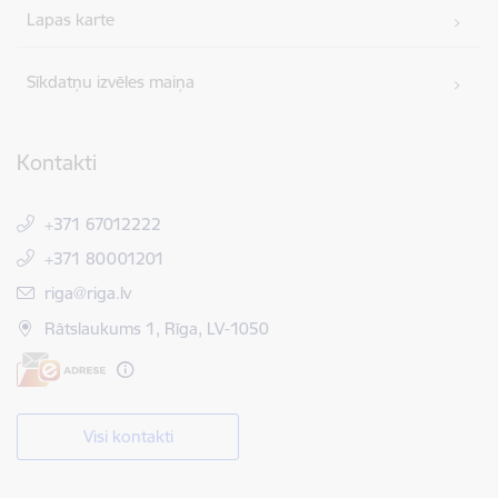
Lapas karte
Sīkdatņu izvēles maiņa
Kontakti
+371 67012222
+371 80001201
E-pasts:
riga@riga.lv
Rātslaukums 1, Rīga, LV-1050
Visi kontakti