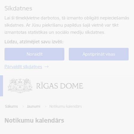
Pāriet uz lapas saturu
Sīkdatnes
Spied
lai meklētu
Enter
Lai šī tīmekļvietne darbotos, tā izmanto obligāti nepieciešamās
sīkdatnes. Ar Jūsu piekrišanu papildus šajā vietnē var tikt
izmantotas statistikas un sociālo mediju sīkdatnes.
Lūdzu, atzīmējiet savu izvēli:
Noraidīt
Apstiprināt visas
Pārvaldīt sīkdatnes
Sākums
Jaunumi
Notikumu kalendārs
Notikumu kalendārs