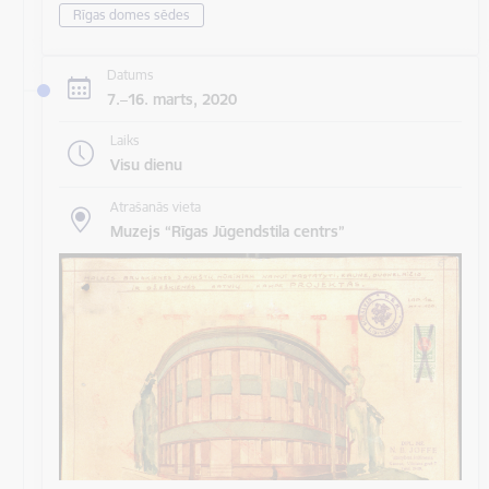
Rīgas domes sēdes
Datums
7.–16. marts, 2020
Laiks
Visu dienu
Atrašanās vieta
Muzejs “Rīgas Jūgendstila centrs”