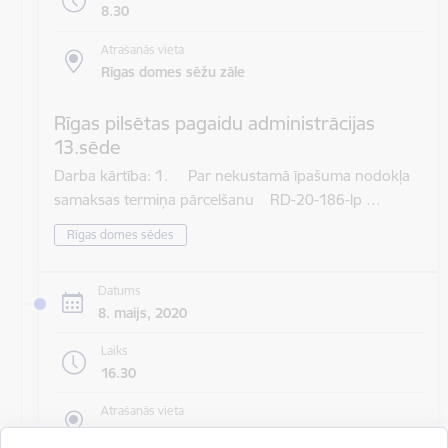
8.30
Atrašanās vieta
Rīgas domes sēžu zāle
Rīgas pilsētas pagaidu administrācijas
13.sēde
Darba kārtība: 1. Par nekustamā īpašuma nodokļa
samaksas termiņa pārcelšanu RD-20-186-lp …
Rīgas domes sēdes
Datums
8. maijs, 2020
Laiks
16.30
Atrašanās vieta
Rīgas domes sēžu zāle