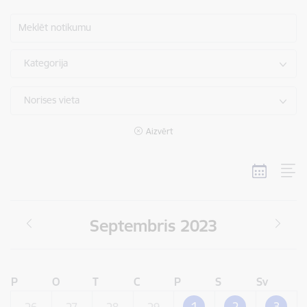
Meklēt notikumu
Kategorija
Norises vieta
Aizvērt
Septembris 2023
P
O
T
C
P
S
Sv
1
2
3
26
27
28
29