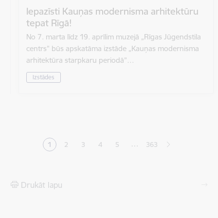
Iepazīsti Kauņas modernisma arhitektūru
tepat Rīgā!
No 7. marta līdz 19. aprīlim muzejā „Rīgas Jūgendstila
centrs” būs apskatāma izstāde „Kauņas modernisma
arhitektūra starpkaru periodā”…
Izstādes
Lapošana
…
1
2
3
4
5
363
Pašreizējā lapa
Lapa
Lapa
Lapa
Lapa
Drukāt lapu