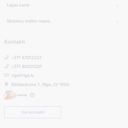
Lapas karte
Sīkdatņu izvēles maiņa
Kontakti
+371 67012222
+371 80001201
E-pasts:
riga@riga.lv
Rātslaukums 1, Rīga, LV-1050
Visi kontakti