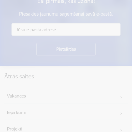
Esi pirmais, kas uzzina!
Piesakies jaunumu saņemšanai savā e-pastā.
Kājene
Ātrās saites
Vakances
Iepirkumi
Projekti