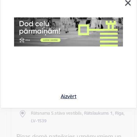
Rīgas pilsētas pagaidu administrācijas
14.sēde (ārkārtas)
Sēdes darba kārtība: Grozījumi Rīgas domes 2016.
gada 19. aprīļa saistošajos noteikumos Nr. 198 "Par
kārtību, kādā tiek…
Rīgas domes sēdes
Datums
27. maijs, 2020
Laiks
10.00
Aizvērt
Atrašanās vieta
Rātsnama 5.stāva vestibils,
Rātslaukums 1, Rīga,
LV-1539
Rīgas domē pateiksies uzņēmumiem un