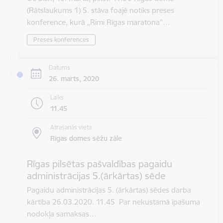
(Rātslaukums 1) 5. stāva foajē notiks preses
konference, kurā „Rimi Rīgas maratona”…
Preses konferences
Datums
26. marts, 2020
Laiks
11.45
Atrašanās vieta
Rīgas domes sēžu zāle
Rīgas pilsētas pašvaldības pagaidu
administrācijas 5.(ārkārtas) sēde
Pagaidu administrācijas 5. (ārkārtas) sēdes darba
kārtība 26.03.2020. 11.45 Par nekustamā īpašuma
nodokļa samaksas…