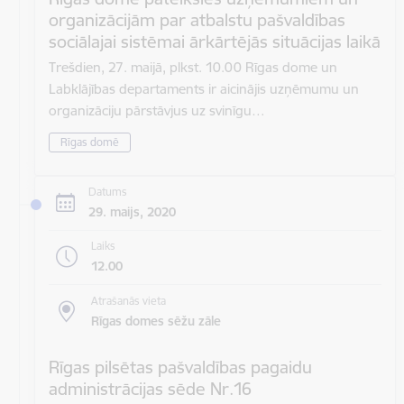
organizācijām par atbalstu pašvaldības
sociālajai sistēmai ārkārtējās situācijas laikā
Trešdien, 27. maijā, plkst. 10.00 Rīgas dome un
Labklājības departaments ir aicinājis uzņēmumu un
organizāciju pārstāvjus uz svinīgu…
Rīgas domē
Datums
29. maijs, 2020
Laiks
12.00
Atrašanās vieta
Rīgas domes sēžu zāle
Rīgas pilsētas pašvaldības pagaidu
administrācijas sēde Nr.16