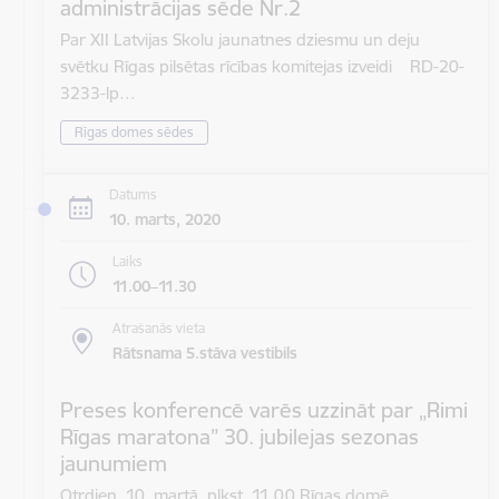
administrācijas sēde Nr.2
Par XII Latvijas Skolu jaunatnes dziesmu un deju
svētku Rīgas pilsētas rīcības komitejas izveidi RD-20-
3233-lp…
Rīgas domes sēdes
Datums
10. marts, 2020
Laiks
11.00–11.30
Atrašanās vieta
Rātsnama 5.stāva vestibils
Preses konferencē varēs uzzināt par „Rimi
Rīgas maratona” 30. jubilejas sezonas
jaunumiem
Otrdien, 10. martā, plkst. 11.00 Rīgas domē