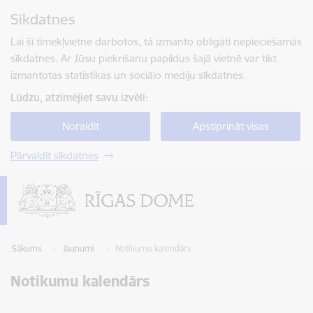
Pāriet uz lapas saturu
Sīkdatnes
Spied
lai meklētu
Enter
Lai šī tīmekļvietne darbotos, tā izmanto obligāti nepieciešamās
sīkdatnes. Ar Jūsu piekrišanu papildus šajā vietnē var tikt
izmantotas statistikas un sociālo mediju sīkdatnes.
Lūdzu, atzīmējiet savu izvēli:
Noraidīt
Apstiprināt visas
Pārvaldīt sīkdatnes
Sākums
Jaunumi
Notikumu kalendārs
Notikumu kalendārs