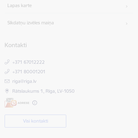
Lapas karte
Sīkdatņu izvēles maiņa
Kontakti
+371 67012222
+371 80001201
E-pasts:
riga@riga.lv
Rātslaukums 1, Rīga, LV-1050
Visi kontakti