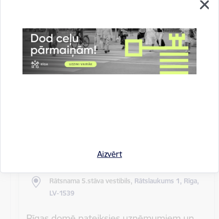
Rīgas pilsētas pagaidu administrācijas
14.sēde (ārkārtas)
Sēdes darba kārtība: Grozījumi Rīgas domes 2016.
gada 19. aprīļa saistošajos noteikumos Nr. 198 "Par
kārtību, kādā tiek…
Rīgas domes sēdes
Datums
27. maijs, 2020
Laiks
10.00
Aizvērt
Atrašanās vieta
Rātsnama 5.stāva vestibils,
Rātslaukums 1, Rīga,
LV-1539
Rīgas domē pateiksies uzņēmumiem un