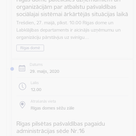
organizācijām par atbalstu pašvaldības
sociālajai sistēmai ārkārtējās situācijas laikā
Trešdien, 27. maijā, plkst. 10.00 Rīgas dome un
Labklājības departaments ir aicinājis uzņēmumu un
organizāciju pārstāvjus uz svinīgu…
Rīgas domē
Datums
29. maijs, 2020
Laiks
12.00
Atrašanās vieta
Rīgas domes sēžu zāle
Rīgas pilsētas pašvaldības pagaidu
administrācijas sēde Nr.16