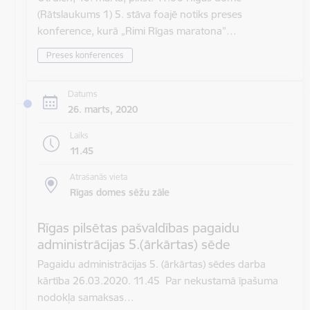
(Rātslaukums 1) 5. stāva foajē notiks preses
konference, kurā „Rimi Rīgas maratona”…
Preses konferences
Datums
26. marts, 2020
Laiks
11.45
Atrašanās vieta
Rīgas domes sēžu zāle
Rīgas pilsētas pašvaldības pagaidu
administrācijas 5.(ārkārtas) sēde
Pagaidu administrācijas 5. (ārkārtas) sēdes darba
kārtība 26.03.2020. 11.45 Par nekustamā īpašuma
nodokļa samaksas…