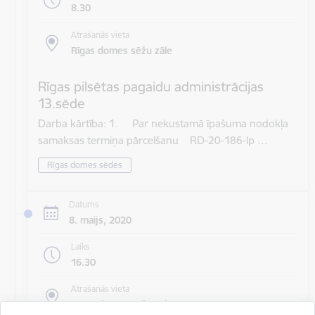
8.30
Atrašanās vieta
Rīgas domes sēžu zāle
Rīgas pilsētas pagaidu administrācijas
13.sēde
Darba kārtība: 1. Par nekustamā īpašuma nodokļa
samaksas termiņa pārcelšanu RD-20-186-lp …
Rīgas domes sēdes
Datums
8. maijs, 2020
Laiks
16.30
Atrašanās vieta
Rīgas domes sēžu zāle