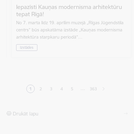
Iepazīsti Kauņas modernisma arhitektūru
tepat Rīgā!
No 7. marta līdz 19. aprīlim muzejā „Rīgas Jūgendstila
centrs” būs apskatāma izstāde „Kauņas modernisma
arhitektūra starpkaru periodā”…
Izstādes
Lapošana
…
1
2
3
4
5
363
Pašreizējā lapa
Lapa
Lapa
Lapa
Lapa
Drukāt lapu