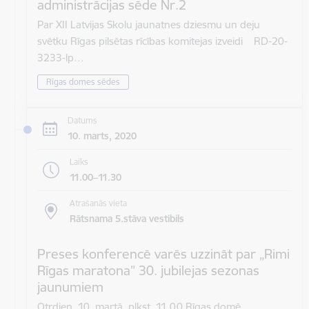
administrācijas sēde Nr.2
Par XII Latvijas Skolu jaunatnes dziesmu un deju
svētku Rīgas pilsētas rīcības komitejas izveidi RD-20-
3233-lp…
Rīgas domes sēdes
Datums
10. marts, 2020
Laiks
11.00–11.30
Atrašanās vieta
Rātsnama 5.stāva vestibils
Preses konferencē varēs uzzināt par „Rimi
Rīgas maratona” 30. jubilejas sezonas
jaunumiem
Otrdien, 10. martā, plkst. 11.00 Rīgas domē