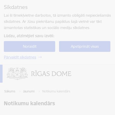
Pāriet uz lapas saturu
Sīkdatnes
Spied
lai meklētu
Enter
Lai šī tīmekļvietne darbotos, tā izmanto obligāti nepieciešamās
sīkdatnes. Ar Jūsu piekrišanu papildus šajā vietnē var tikt
izmantotas statistikas un sociālo mediju sīkdatnes.
Lūdzu, atzīmējiet savu izvēli:
Noraidīt
Apstiprināt visas
Pārvaldīt sīkdatnes
Sākums
Jaunumi
Notikumu kalendārs
Notikumu kalendārs