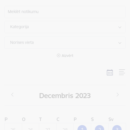
Meklēt notikumu
Kategorija
Norises vieta
Aizvērt
Decembris 2023
P
O
T
C
P
S
Sv
1
2
3
25
26
27
28