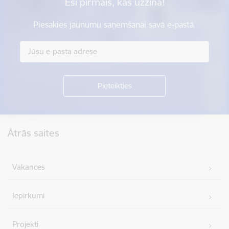
Esi pirmais, kas uzzina!
Piesakies jaunumu saņemšanai savā e-pastā.
Kājene
Ātrās saites
Vakances
Iepirkumi
Projekti