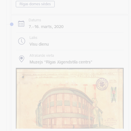
Rīgas domes sēdes
Datums
7.–16. marts, 2020
Laiks
Visu dienu
Atrašanās vieta
Muzejs “Rīgas Jūgendstila centrs”