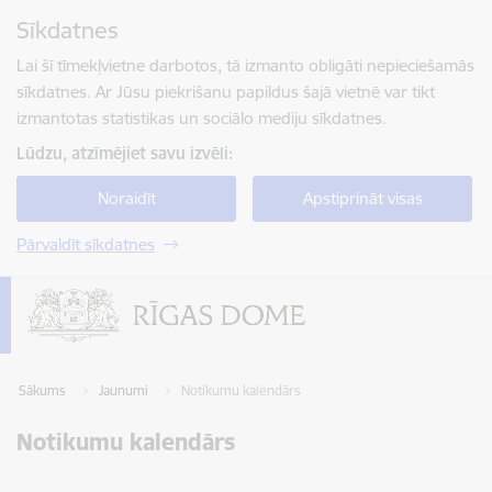
Pāriet uz lapas saturu
Sīkdatnes
Spied
lai meklētu
Enter
Lai šī tīmekļvietne darbotos, tā izmanto obligāti nepieciešamās
sīkdatnes. Ar Jūsu piekrišanu papildus šajā vietnē var tikt
izmantotas statistikas un sociālo mediju sīkdatnes.
Lūdzu, atzīmējiet savu izvēli:
Noraidīt
Apstiprināt visas
Pārvaldīt sīkdatnes
Sākums
Jaunumi
Notikumu kalendārs
Notikumu kalendārs