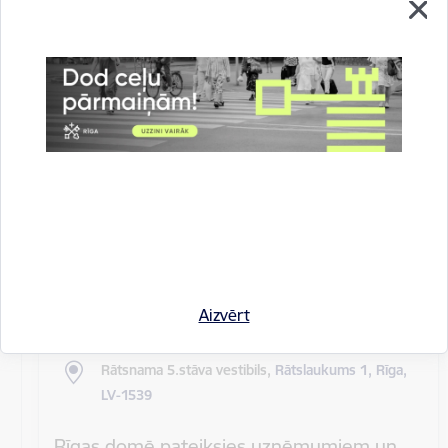
Rīgas pilsētas pagaidu administrācijas
14.sēde (ārkārtas)
Sēdes darba kārtība: Grozījumi Rīgas domes 2016.
gada 19. aprīļa saistošajos noteikumos Nr. 198 "Par
kārtību, kādā tiek…
Rīgas domes sēdes
Datums
27. maijs, 2020
Laiks
10.00
Aizvērt
Atrašanās vieta
Rātsnama 5.stāva vestibils,
Rātslaukums 1, Rīga,
LV-1539
Rīgas domē pateiksies uzņēmumiem un