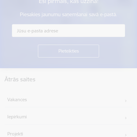
Esi pirmais, kas uzzina!
Piesakies jaunumu saņemšanai savā e-pastā.
Kājene
Ātrās saites
Vakances
Iepirkumi
Projekti