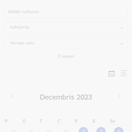
Meklēt notikumu
Kategorija
Norises vieta
Aizvērt
Decembris 2023
P
O
T
C
P
S
Sv
1
2
3
25
26
27
28