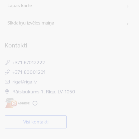
Lapas karte
Sīkdatņu izvēles maiņa
Kontakti
+371 67012222
+371 80001201
E-pasts:
riga@riga.lv
Rātslaukums 1, Rīga, LV-1050
Visi kontakti