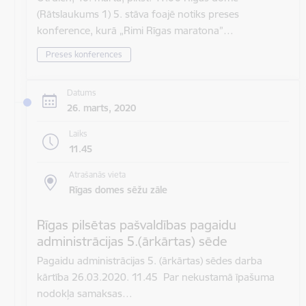
(Rātslaukums 1) 5. stāva foajē notiks preses
konference, kurā „Rimi Rīgas maratona”…
Preses konferences
Datums
26. marts, 2020
Laiks
11.45
Atrašanās vieta
Rīgas domes sēžu zāle
Rīgas pilsētas pašvaldības pagaidu
administrācijas 5.(ārkārtas) sēde
Pagaidu administrācijas 5. (ārkārtas) sēdes darba
kārtība 26.03.2020. 11.45 Par nekustamā īpašuma
nodokļa samaksas…