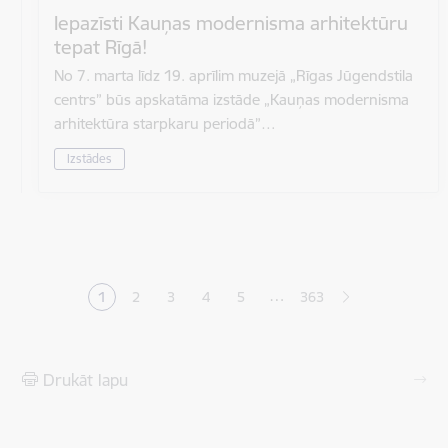
Iepazīsti Kauņas modernisma arhitektūru
tepat Rīgā!
No 7. marta līdz 19. aprīlim muzejā „Rīgas Jūgendstila
centrs” būs apskatāma izstāde „Kauņas modernisma
arhitektūra starpkaru periodā”…
Izstādes
Lapošana
…
1
2
3
4
5
363
Pašreizējā lapa
Lapa
Lapa
Lapa
Lapa
Drukāt lapu