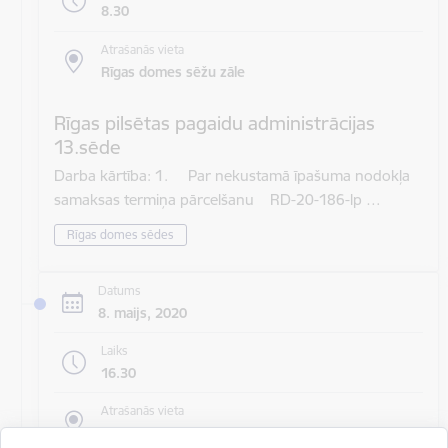
8.30
Atrašanās vieta
Rīgas domes sēžu zāle
Rīgas pilsētas pagaidu administrācijas
13.sēde
Darba kārtība: 1. Par nekustamā īpašuma nodokļa
samaksas termiņa pārcelšanu RD-20-186-lp …
Rīgas domes sēdes
Datums
8. maijs, 2020
Laiks
16.30
Atrašanās vieta
Rīgas domes sēžu zāle