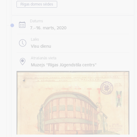
Rīgas domes sēdes
Datums
7.–16. marts, 2020
Laiks
Visu dienu
Atrašanās vieta
Muzejs “Rīgas Jūgendstila centrs”