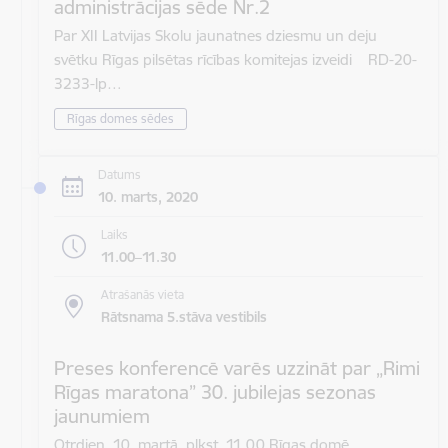
administrācijas sēde Nr.2
Par XII Latvijas Skolu jaunatnes dziesmu un deju
svētku Rīgas pilsētas rīcības komitejas izveidi RD-20-
3233-lp…
Rīgas domes sēdes
Datums
10. marts, 2020
Laiks
11.00–11.30
Atrašanās vieta
Rātsnama 5.stāva vestibils
Preses konferencē varēs uzzināt par „Rimi
Rīgas maratona” 30. jubilejas sezonas
jaunumiem
Otrdien, 10. martā, plkst. 11.00 Rīgas domē