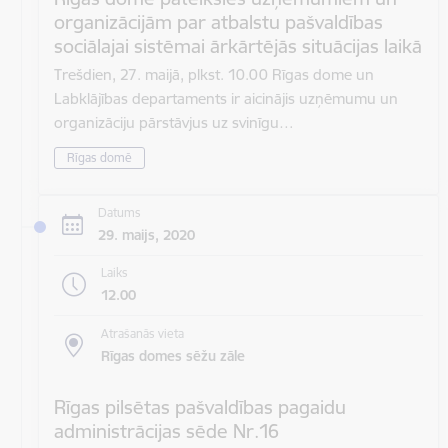
organizācijām par atbalstu pašvaldības
sociālajai sistēmai ārkārtējās situācijas laikā
Trešdien, 27. maijā, plkst. 10.00 Rīgas dome un
Labklājības departaments ir aicinājis uzņēmumu un
organizāciju pārstāvjus uz svinīgu…
Rīgas domē
Datums
29. maijs, 2020
Laiks
12.00
Atrašanās vieta
Rīgas domes sēžu zāle
Rīgas pilsētas pašvaldības pagaidu
administrācijas sēde Nr.16