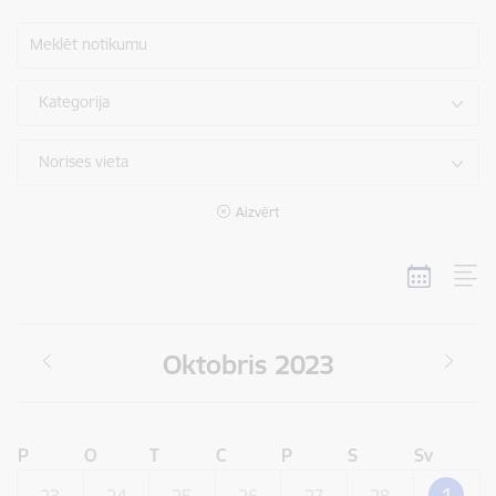
Meklēt notikumu
Kategorija
Norises vieta
Aizvērt
Oktobris 2023
P
O
T
C
P
S
Sv
1
23
24
25
26
27
28