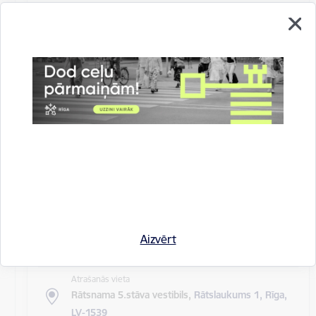
Atrašanās vieta
Rīgas domes sēžu zāle
Rīgas pilsētas pagaidu administrācijas
14.sēde (ārkārtas)
Sēdes darba kārtība: Grozījumi Rīgas domes 2016.
gada 19. aprīļa saistošajos noteikumos Nr. 198 "Par
kārtību, kādā tiek…
Rīgas domes sēdes
Datums
27. maijs, 2020
Laiks
Aizvērt
10.00
Atrašanās vieta
Rātsnama 5.stāva vestibils,
Rātslaukums 1, Rīga,
LV-1539