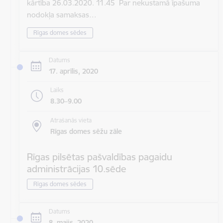
kārtība 26.03.2020. 11.45 Par nekustamā īpašuma
nodokļa samaksas…
Rīgas domes sēdes
Datums
17. aprīlis, 2020
Laiks
8.30–9.00
Atrašanās vieta
Rīgas domes sēžu zāle
Rīgas pilsētas pašvaldības pagaidu
administrācijas 10.sēde
Rīgas domes sēdes
Datums
8. maijs, 2020