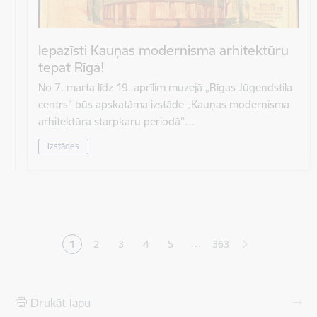
Iepazīsti Kauņas modernisma arhitektūru
tepat Rīgā!
No 7. marta līdz 19. aprīlim muzejā „Rīgas Jūgendstila
centrs” būs apskatāma izstāde „Kauņas modernisma
arhitektūra starpkaru periodā”…
Izstādes
Lapošana
…
1
2
3
4
5
363
Pašreizējā lapa
Lapa
Lapa
Lapa
Lapa
Drukāt lapu