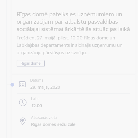
Rīgas domē pateiksies uzņēmumiem un
organizācijām par atbalstu pašvaldības
sociālajai sistēmai ārkārtējās situācijas laikā
Trešdien, 27. maijā, plkst. 10.00 Rīgas dome un
Labklājības departaments ir aicinājis uzņēmumu un
organizāciju pārstāvjus uz svinīgu…
Rīgas domē
Datums
29. maijs, 2020
Laiks
12.00
Atrašanās vieta
Rīgas domes sēžu zāle