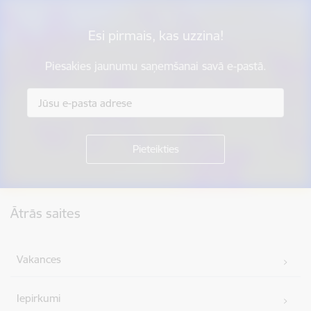
Esi pirmais, kas uzzina!
Piesakies jaunumu saņemšanai savā e-pastā.
Kājene
Ātrās saites
Vakances
Iepirkumi