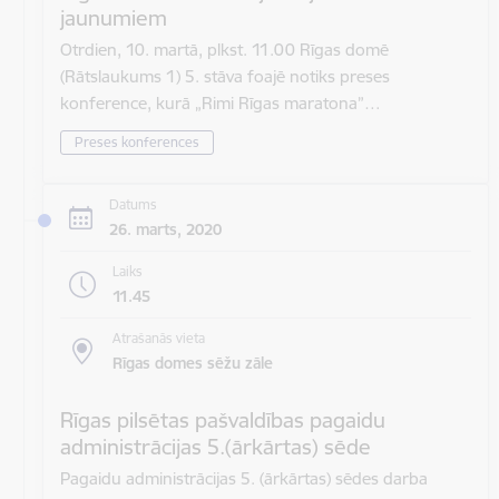
jaunumiem
Otrdien, 10. martā, plkst. 11.00 Rīgas domē
(Rātslaukums 1) 5. stāva foajē notiks preses
konference, kurā „Rimi Rīgas maratona”…
Preses konferences
Datums
26. marts, 2020
Laiks
11.45
Atrašanās vieta
Rīgas domes sēžu zāle
Rīgas pilsētas pašvaldības pagaidu
administrācijas 5.(ārkārtas) sēde
Pagaidu administrācijas 5. (ārkārtas) sēdes darba