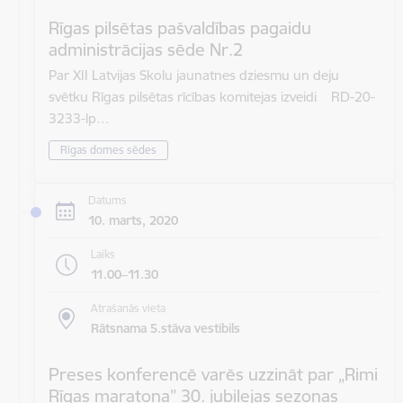
Rīgas pilsētas pašvaldības pagaidu
administrācijas sēde Nr.2
Par XII Latvijas Skolu jaunatnes dziesmu un deju
svētku Rīgas pilsētas rīcības komitejas izveidi RD-20-
3233-lp…
Rīgas domes sēdes
Datums
10. marts, 2020
Laiks
11.00–11.30
Atrašanās vieta
Rātsnama 5.stāva vestibils
Preses konferencē varēs uzzināt par „Rimi
Rīgas maratona” 30. jubilejas sezonas