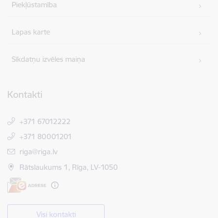
Piekļūstamība
Lapas karte
Sīkdatņu izvēles maiņa
Kontakti
+371 67012222
+371 80001201
E-pasts:
riga@riga.lv
Rātslaukums 1, Rīga, LV-1050
Visi kontakti