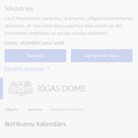
Pāriet uz lapas saturu
Sīkdatnes
Spied
lai meklētu
Enter
Lai šī tīmekļvietne darbotos, tā izmanto obligāti nepieciešamās
sīkdatnes. Ar Jūsu piekrišanu papildus šajā vietnē var tikt
izmantotas statistikas un sociālo mediju sīkdatnes.
Lūdzu, atzīmējiet savu izvēli:
Noraidīt
Apstiprināt visas
Pārvaldīt sīkdatnes
Sākums
Jaunumi
Notikumu kalendārs
Notikumu kalendārs