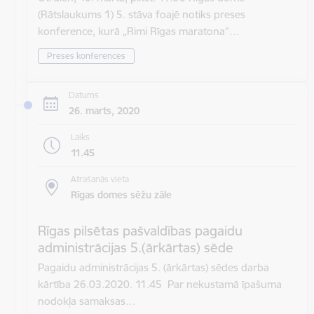
(Rātslaukums 1) 5. stāva foajē notiks preses
konference, kurā „Rimi Rīgas maratona”…
Preses konferences
Datums
26. marts, 2020
Laiks
11.45
Atrašanās vieta
Rīgas domes sēžu zāle
Rīgas pilsētas pašvaldības pagaidu
administrācijas 5.(ārkārtas) sēde
Pagaidu administrācijas 5. (ārkārtas) sēdes darba
kārtība 26.03.2020. 11.45 Par nekustamā īpašuma
nodokļa samaksas…