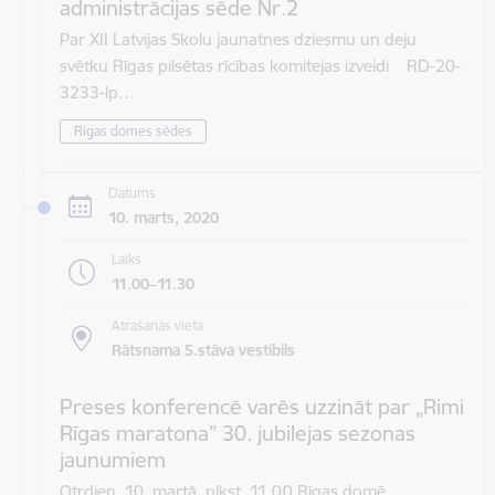
administrācijas sēde Nr.2
Par XII Latvijas Skolu jaunatnes dziesmu un deju
svētku Rīgas pilsētas rīcības komitejas izveidi RD-20-
3233-lp…
Rīgas domes sēdes
Datums
10. marts, 2020
Laiks
11.00–11.30
Atrašanās vieta
Rātsnama 5.stāva vestibils
Preses konferencē varēs uzzināt par „Rimi
Rīgas maratona” 30. jubilejas sezonas
jaunumiem
Otrdien, 10. martā, plkst. 11.00 Rīgas domē