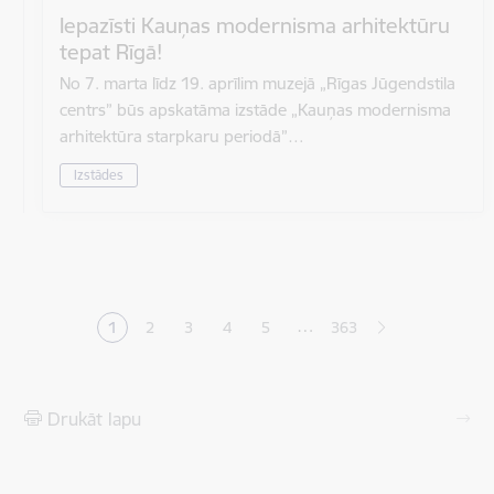
Iepazīsti Kauņas modernisma arhitektūru
tepat Rīgā!
No 7. marta līdz 19. aprīlim muzejā „Rīgas Jūgendstila
centrs” būs apskatāma izstāde „Kauņas modernisma
arhitektūra starpkaru periodā”…
Izstādes
Lapošana
…
1
2
3
4
5
363
Pašreizējā lapa
Lapa
Lapa
Lapa
Lapa
Drukāt lapu