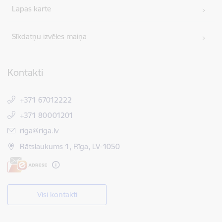
Lapas karte
Sīkdatņu izvēles maiņa
Kontakti
+371 67012222
+371 80001201
E-pasts:
riga@riga.lv
Rātslaukums 1, Rīga, LV-1050
Visi kontakti