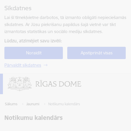
Pāriet uz lapas saturu
Sīkdatnes
Spied
lai meklētu
Enter
Lai šī tīmekļvietne darbotos, tā izmanto obligāti nepieciešamās
sīkdatnes. Ar Jūsu piekrišanu papildus šajā vietnē var tikt
izmantotas statistikas un sociālo mediju sīkdatnes.
Lūdzu, atzīmējiet savu izvēli:
Noraidīt
Apstiprināt visas
Pārvaldīt sīkdatnes
Sākums
Jaunumi
Notikumu kalendārs
Notikumu kalendārs