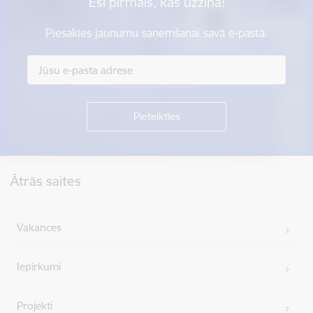
Esi pirmais, kas uzzina!
Piesakies jaunumu saņemšanai savā e-pastā.
Kājene
Ātrās saites
Vakances
Iepirkumi
Projekti