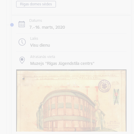
Rīgas domes sēdes
Datums
7.–16. marts, 2020
Laiks
Visu dienu
Atrašanās vieta
Muzejs “Rīgas Jūgendstila centrs”