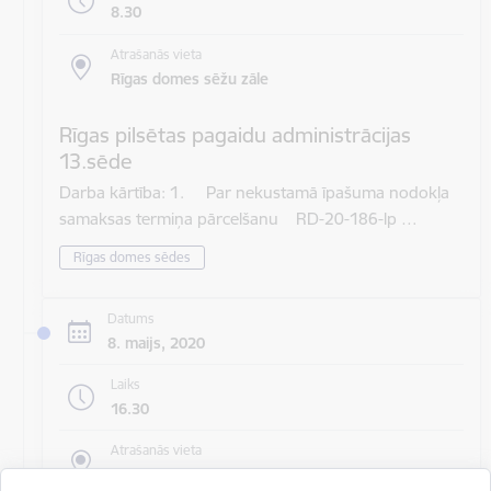
8.30
Atrašanās vieta
Rīgas domes sēžu zāle
Rīgas pilsētas pagaidu administrācijas
13.sēde
Darba kārtība: 1. Par nekustamā īpašuma nodokļa
samaksas termiņa pārcelšanu RD-20-186-lp …
Rīgas domes sēdes
Datums
8. maijs, 2020
Laiks
16.30
Atrašanās vieta
Rīgas domes sēžu zāle