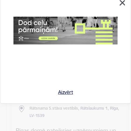
Rīgas pilsētas pagaidu administrācijas
14.sēde (ārkārtas)
Sēdes darba kārtība: Grozījumi Rīgas domes 2016.
gada 19. aprīļa saistošajos noteikumos Nr. 198 "Par
kārtību, kādā tiek…
Rīgas domes sēdes
Datums
27. maijs, 2020
Laiks
10.00
Aizvērt
Atrašanās vieta
Rātsnama 5.stāva vestibils,
Rātslaukums 1, Rīga,
LV-1539
Rīgas domē pateiksies uzņēmumiem un