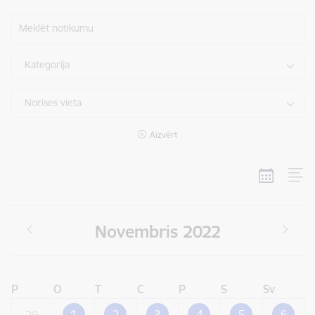
Meklēt notikumu
Kategorija
Norises vieta
Aizvērt
Novembris 2022
P
O
T
C
P
S
Sv
1
2
3
4
5
6
29