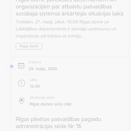
organizācijām par atbalstu pašvaldības
sociālajai sistēmai ārkārtējās situācijas laikā
Trešdien, 27. maijā, plkst. 10.00 Rīgas dome un
Labklājības departaments ir aicinājis uzņēmumu un
organizāciju pārstāvjus uz svinīgu…
Rīgas domē
Datums
29. maijs, 2020
Laiks
12.00
Atrašanās vieta
Rīgas domes sēžu zāle
Rīgas pilsētas pašvaldības pagaidu
administrācijas sēde Nr.16