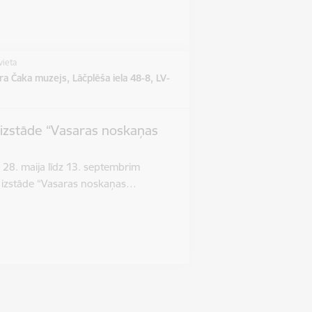
vieta
a Čaka muzejs, Lāčplēša iela 48-8, LV-
 izstāde “Vasaras noskaņas
28. maija līdz 13. septembrim
s izstāde “Vasaras noskaņas…