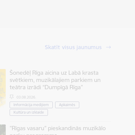
Skatīt visus jaunumus
Šonedēļ Rīga aicina uz Labā krasta
svētkiem, muzikālajiem parkiem un
teātra izrādi “Dumpīgā Rīga”
03.08.2026.
Informācija medijiem
Apkaimēs
Kultūra un izklaide
”Rīgas vasaru” pieskandinās muzikālo