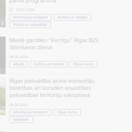
parku programma
30.07.2026.
Informācija medijiem
Kultūra un izklaide
Pilsētā un sabiedrībā
Meklē gardāko “Vecrīgu” Rīgas 825.
dzimšanas dienai
06.08.2026.
Atpūta
Kultūra un izklaide
Rīgas vasara
Rīgas pašvaldība aicina iedzīvotāju
biedrības arī šoruden iesaistīties
pašvaldības teritoriju sakopšanā
06.08.2026.
Informācija medijiem
Rīgas domē
Apkaimēs