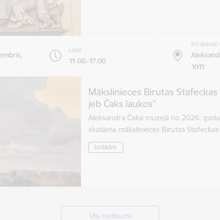
Atrašanās 
Laiks
tembris,
Aleksandr
11.00–17.00
1011
Mākslinieces Birutas Stafeckas
jeb Čaks laukos”
Aleksandra Čaka muzejā no 2026. gada 
skatāma mākslinieces Birutas Stafecka
Izstādes
Visi notikumi