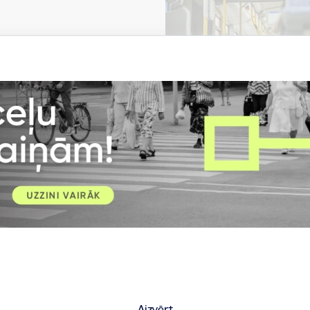
Visi jaunumi
Laiks
Atrašanās 
12.00–22.00
Grīziņkal
Aizvērt