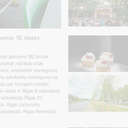
vietas 10. klasēs
amas aptuveni 192 brīvas
turpināt mācības citās
ikties, iesniedzot iesniegumu
kstu parakstītu iesniegumu uz
ciju par brīvajām vietām,
as vietas ir Rīgas 9.vidusskolā,
 vidusskolā, Rīgas 33.
lā, Rīgas Lietuviešu
vidusskolā, Rīgas Reinholda