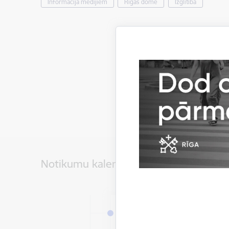
Informācija medijiem
Rīgas domē
Izglītība
Notikumu kalendārs
Datums
8. augusts, 2026