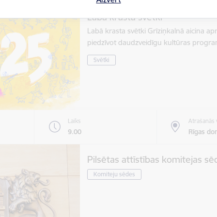
Labā krasta svētki
Labā krasta svētki Grīziņkalnā aicina a
piedzīvot daudzveidīgu kultūras progr
Svētki
Laiks
Atrašanās 
9.00
Rīgas do
Pilsētas attīstības komitejas sē
Komiteju sēdes