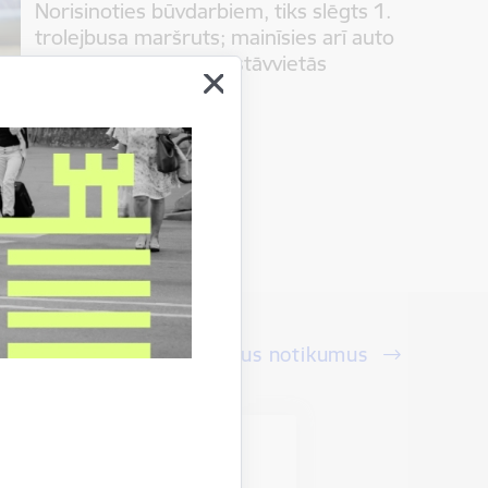
Norisinoties būvdarbiem, tiks slēgts 1.
trolejbusa maršruts; mainīsies arī auto
novietošanas kārtība stāvvietās
Satiksme
05.08.2026.
Skatīt visus notikumus
vieta
na parks