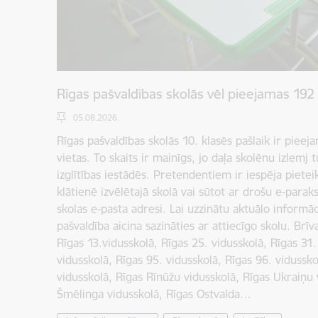
Rīgas pašvaldības skolās vēl pieejamas 192 
05.08.2026.
Rīgas pašvaldības skolās 10. klasēs pašlaik ir pieej
vietas. To skaits ir mainīgs, jo daļa skolēnu izlemj 
izglītības iestādēs. Pretendentiem ir iespēja piete
klātienē izvēlētajā skolā vai sūtot ar drošu e-para
skolas e-pasta adresi. Lai uzzinātu aktuālo informā
pašvaldība aicina sazināties ar attiecīgo skolu. Brīv
Rīgas 13.vidusskolā, Rīgas 25. vidusskolā, Rīgas 31.
vidusskolā, Rīgas 95. vidusskolā, Rīgas 96. vidussko
vidusskolā, Rīgas Rīnūžu vidusskolā, Rīgas Ukraiņu 
Šmēlinga vidusskolā, Rīgas Ostvalda…