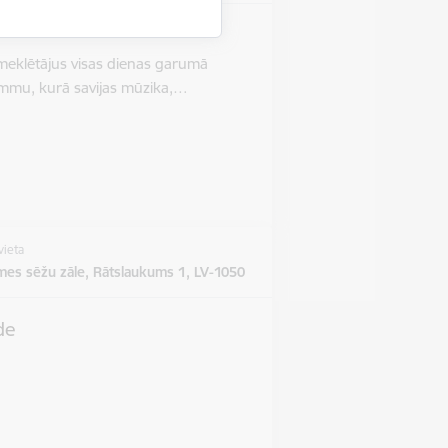
pmeklētājus visas dienas garumā
ammu, kurā savijas mūzika,…
vieta
mes sēžu zāle, Rātslaukums 1, LV-1050
de