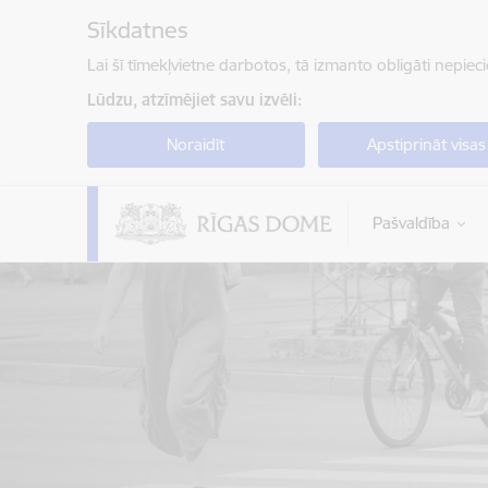
Pāriet uz lapas saturu
Sīkdatnes
Lai šī tīmekļvietne darbotos, tā izmanto obligāti nepiec
Lūdzu, atzīmējiet savu izvēli:
Noraidīt
Apstiprināt visas
Pašvaldība
Rīgas valstspilsētas pašvaldība