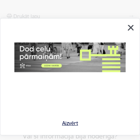
Drukāt lapu
Dalīties
Aizvērt
Vai šī informācija bija noderīga?