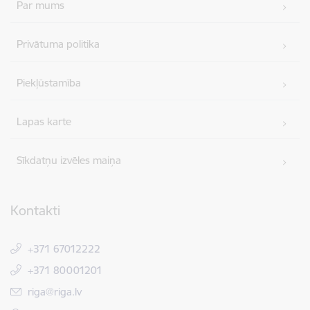
Par mums
Privātuma politika
Piekļūstamība
Lapas karte
Sīkdatņu izvēles maiņa
Kontakti
+371 67012222
+371 80001201
E-pasts:
riga@riga.lv