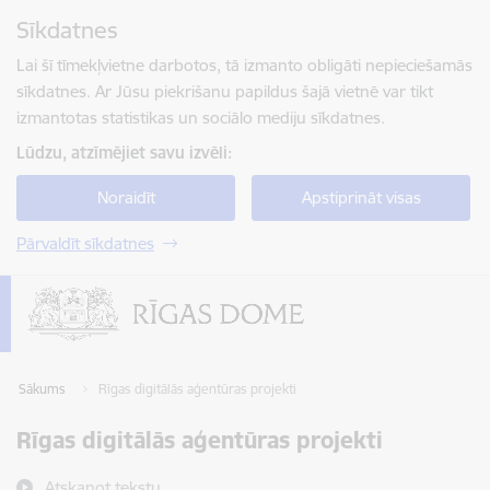
Pāriet uz lapas saturu
Sīkdatnes
Spied
lai meklētu
Enter
Lai šī tīmekļvietne darbotos, tā izmanto obligāti nepieciešamās
sīkdatnes. Ar Jūsu piekrišanu papildus šajā vietnē var tikt
izmantotas statistikas un sociālo mediju sīkdatnes.
Lūdzu, atzīmējiet savu izvēli:
Noraidīt
Apstiprināt visas
Pārvaldīt sīkdatnes
Sākums
Rīgas digitālās aģentūras projekti
Rīgas digitālās aģentūras projekti
Atskaņot tekstu