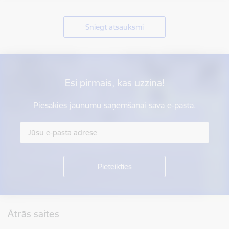
Sniegt atsauksmi
Esi pirmais, kas uzzina!
Piesakies jaunumu saņemšanai savā e-pastā.
Kājene
Ātrās saites