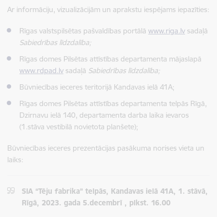
Ar informāciju, vizualizācijām un aprakstu iespējams iepazīties:
Rīgas valstspilsētas pašvaldības portālā
www.riga.lv
sadaļā
Sabiedrības līdzdalība;
Rīgas domes Pilsētas attīstības departamenta mājaslapā
www.rdpad.lv
sadaļā
Sabiedrības līdzdalība;
Būvniecības ieceres teritorijā Kandavas ielā 41A;
Rīgas domes Pilsētas attīstības departamenta telpās Rīgā,
Dzirnavu ielā 140, departamenta darba laika ievaros
(1.stāva vestibilā novietota planšete);
Būvniecības ieceres prezentācijas pasākuma norises vieta un
laiks:
SIA “Tēju fabrika” telpās, Kandavas ielā 41A, 1. stāvā,
Rīgā, 2023. gada 5.decembrī , plkst. 16.00