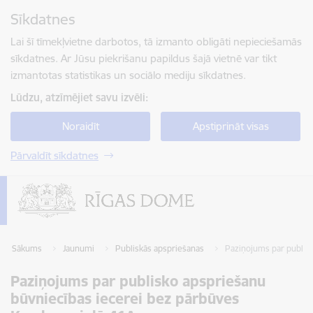
Pāriet uz lapas saturu
Sīkdatnes
Spied
lai meklētu
Enter
Lai šī tīmekļvietne darbotos, tā izmanto obligāti nepieciešamās
sīkdatnes. Ar Jūsu piekrišanu papildus šajā vietnē var tikt
izmantotas statistikas un sociālo mediju sīkdatnes.
Lūdzu, atzīmējiet savu izvēli:
Noraidīt
Apstiprināt visas
Pārvaldīt sīkdatnes
Sākums
Jaunumi
Publiskās apspriešanas
Paziņojums par publisk
Paziņojums par publisko apspriešanu
būvniecības iecerei bez pārbūves