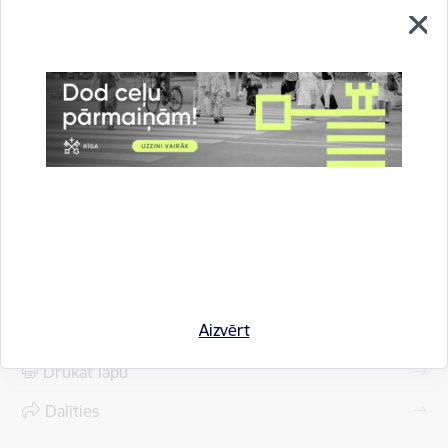
“Imantas tehno parks”, adrese: Kandavas iela 41A, Rīga,
atbildīgā persona
Vitālijs Desjatkovs
, tel.:
+37122843628
,
info@tejufabrika.lv
Būvprojekta izstrādātājs:
sertificēts arhitekts Rimars
Krieviņš
, sert.Nr. 1-00111, adrese: Avotu iela 3-9, Rīga.
Atbildīgā persona Rimars Krieviņš, tel.
+37129415181
Lejupielādēt:
Lēmums par uzsākšanu
Lejupielādēt:
Aptaujas lapa
Lejupielādēt:
Planšete
Aizvērt
Drukāt lapu
Dalīties