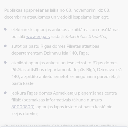
Publiskās apspriešanas laikā no 08. novembrim līdz 08.
decembrim atsauksmes un viedokli iespējams iesniegt:
elektroniski aptaujas anketas aizpildāmas un nosūtāmas
portālā
www.eriga.lv
sadaļā
Sabiedrības līdzdalība;
sūtot pa pastu Rīgas domes Pilsētas attīstības
departamentam Dzirnavu ielā 140, Rīgā;
aizpildot aptaujas anketu un iesniedzot to Rīgas domes
Pilsētas attīstības departamenta telpās Rīgā, Dzirnavu ielā
140, aizpildīto anketu iemetot iesniegumiem paredzētajā
pasta kastē;
jebkurā Rīgas domes Apmeklētāju pieņemšanas centra
filiālē (bezmaksas informatīvais tālruņa numurs
80000800
), aptaujas lapas ievietojot pasta kastē pie
ieejas durvīm;
Būvniecības ierosinātājs: Sabiedrība ar ierobežotu atbildību