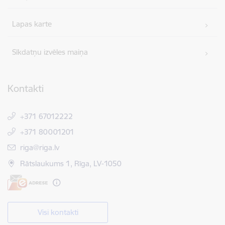
Lapas karte
Sīkdatņu izvēles maiņa
Kontakti
+371 67012222
+371 80001201
E-pasts:
riga@riga.lv
Rātslaukums 1, Rīga, LV-1050
Visi kontakti