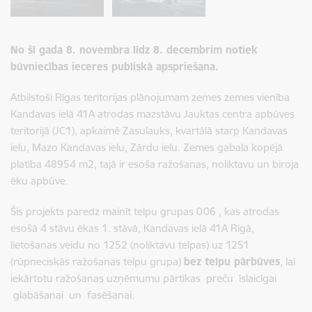
No šī gada 8. novembra līdz 8. decembrim notiek
būvniecības ieceres publiskā apspriešana.
Atbilstoši Rīgas teritorijas plānojumam zemes zemes vienība
Kandavas ielā 41A atrodas mazstāvu Jauktas centra apbūves
teritorijā (JC1)
, apkaimē Zasulauks, kvartālā starp Kandavas
ielu, Mazo Kandavas ielu, Zārdu ielu. Zemes gabala kopējā
platība 48954 m2, tajā ir esoša ražošanas, noliktavu un biroja
ēku apbūve.
Šis projekts paredz mainīt telpu grupas 006 , kas atrodas
esošā 4 stāvu ēkas 1. stāvā, Kandavas ielā 41A Rīgā,
lietošanas veidu no 1252 (noliktavu telpas) uz 1251
(rūpneciskās ražošanas telpu grupa)
bez telpu pārbūves
, lai
iekārtotu ražošanas uzņēmumu pārtikas preču īslaicīgai
glabāšanai un fasēšanai.