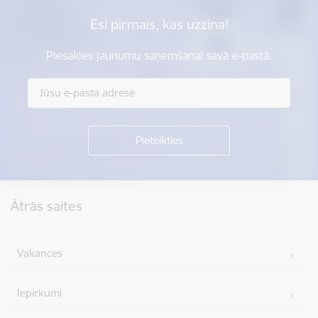
Esi pirmais, kas uzzina!
Piesakies jaunumu saņemšanai savā e-pastā.
Kājene
Ātrās saites
Vakances
Iepirkumi