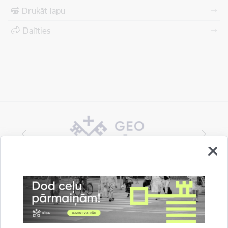
Drukāt lapu
Dalīties
Vai šī informācija bija noderīga?