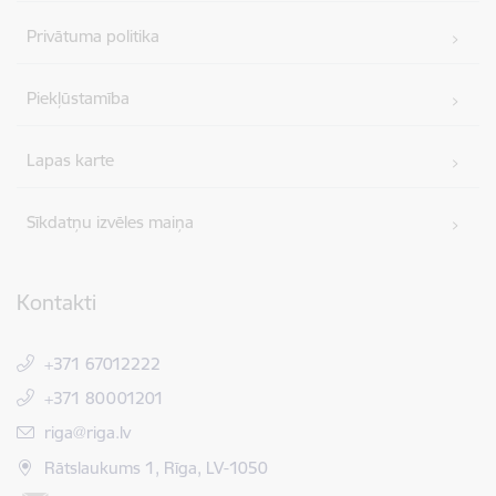
Privātuma politika
Piekļūstamība
Lapas karte
Sīkdatņu izvēles maiņa
Kontakti
+371 67012222
+371 80001201
E-pasts:
riga@riga.lv
Rātslaukums 1, Rīga, LV-1050