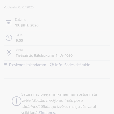
Publicēts: 07.07.2026.
Datums
10. jūlijs, 2026
Laiks
9.00
Vieta
Tiešsaistē, Rātslaukums 1, LV-1050
Pievienot kalendāram
Info: Sēdes tiešraide
Saturs nav pieejams, kamēr nav apstiprināta
izvēle
“Sociālo mediju un trešo pušu
sīkdatnes”
. Sīkdatņu izvēles maiņu Jūs varat
veikt lapā
Sīkdatnes
.