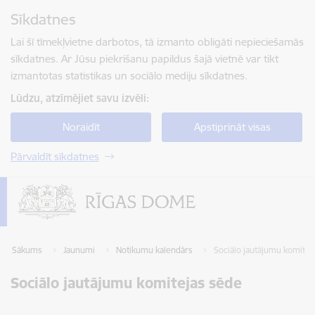
Pāriet uz lapas saturu
Sīkdatnes
Spied
lai meklētu
Enter
Lai šī tīmekļvietne darbotos, tā izmanto obligāti nepieciešamās
sīkdatnes. Ar Jūsu piekrišanu papildus šajā vietnē var tikt
izmantotas statistikas un sociālo mediju sīkdatnes.
Lūdzu, atzīmējiet savu izvēli:
Noraidīt
Apstiprināt visas
Pārvaldīt sīkdatnes
Sākums
Jaunumi
Notikumu kalendārs
Sociālo jautājumu komitej
Sociālo jautājumu komitejas sēde