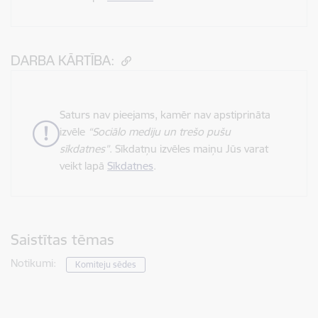
DARBA KĀRTĪBA:
Saturs nav pieejams, kamēr nav apstiprināta
izvēle
“Sociālo mediju un trešo pušu
sīkdatnes”
. Sīkdatņu izvēles maiņu Jūs varat
veikt lapā
Sīkdatnes
.
Saistītas tēmas
Notikumi:
Komiteju sēdes