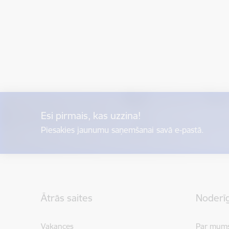
Esi pirmais, kas uzzina!
Piesakies jaunumu saņemšanai savā e-pastā.
Kājene
Ātrās saites
Noderīg
Vakances
Par mum