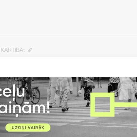
KĀRTĪBA:
Saturs nav pieejams, kamēr nav apstiprināta izvēle
“Soc
pušu sīkdatnes”
. Sīkdatņu izvēles maiņu Jūs varat veikt