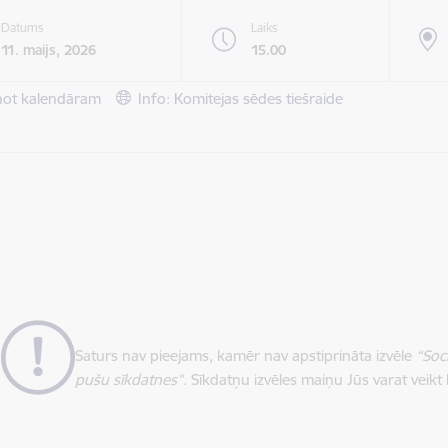
Datums
Laiks
11. maijs, 2026
15.00
not kalendāram
Info: Komitejas sēdes tiešraide
Saturs nav pieejams, kamēr nav apstiprināta izvēle
“Soc
pušu sīkdatnes”
. Sīkdatņu izvēles maiņu Jūs varat veikt