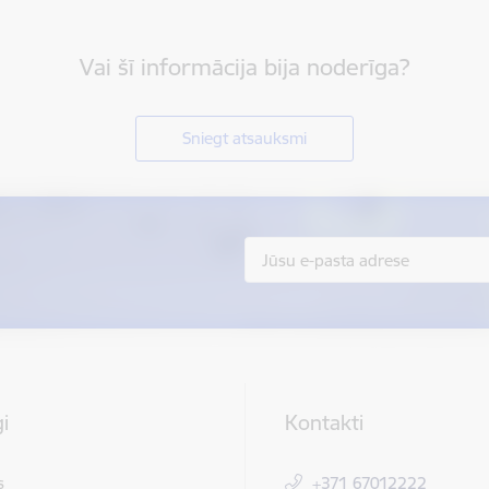
Vai šī informācija bija noderīga?
Sniegt atsauksmi
i
Kontakti
s
+371 67012222