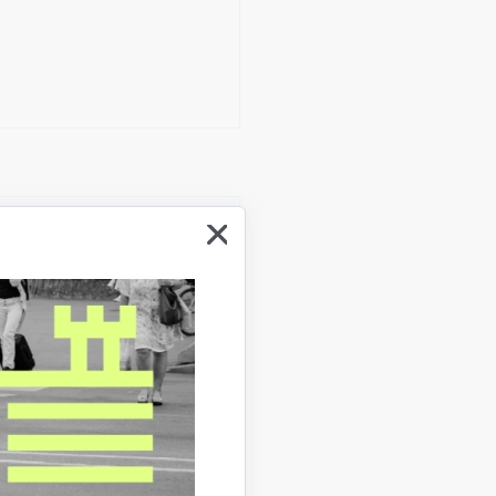
iālo mediju un trešo
 lapā
Sīkdatnes
.