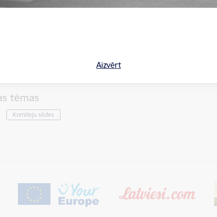
Aizvērt
tas tēmas
Komiteju sēdes