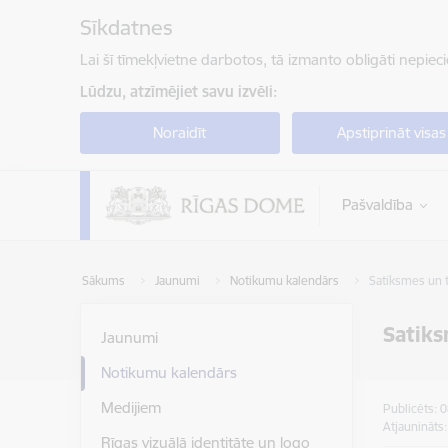
Pāriet uz lapas saturu
Sīkdatnes
Lai šī tīmekļvietne darbotos, tā izmanto obligāti nepiec
Lūdzu, atzīmējiet savu izvēli:
Noraidīt
Apstiprināt visas
Pašvaldība
Sākums
Jaunumi
Notikumu kalendārs
Satiksmes un t
Satiks
Jaunumi
Notikumu kalendārs
Medijiem
Publicēts: 
Atjaunināts
Rīgas vizuālā identitāte un logo