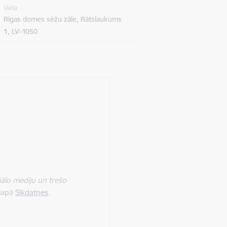
Vieta
Rīgas domes sēžu zāle, Rātslaukums
1, LV-1050
iālo mediju un trešo
 lapā
Sīkdatnes
.