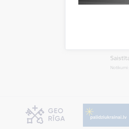
Saistī
Notikumi: