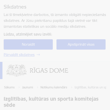
Pāriet uz lapas saturu
Sīkdatnes
Spied
lai meklētu
Enter
Lai šī tīmekļvietne darbotos, tā izmanto obligāti nepieciešamās
sīkdatnes. Ar Jūsu piekrišanu papildus šajā vietnē var tikt
izmantotas statistikas un sociālo mediju sīkdatnes.
Lūdzu, atzīmējiet savu izvēli:
Noraidīt
Apstiprināt visas
Pārvaldīt sīkdatnes
Sākums
Jaunumi
Notikumu kalendārs
Izglītības, kultūras un spo
Izglītības, kultūras un sporta komitejas
sēde