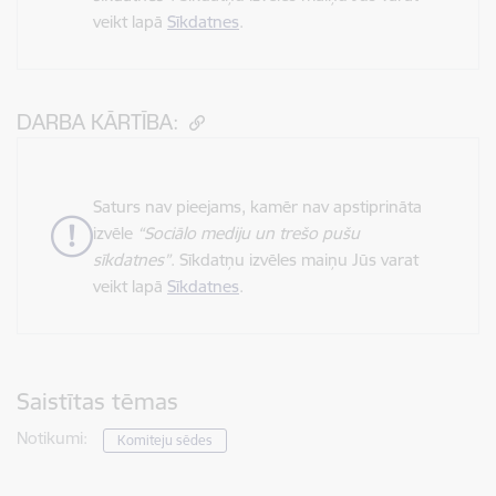
veikt lapā
Sīkdatnes
.
DARBA KĀRTĪBA:
Saturs nav pieejams, kamēr nav apstiprināta
izvēle
“Sociālo mediju un trešo pušu
sīkdatnes”
. Sīkdatņu izvēles maiņu Jūs varat
veikt lapā
Sīkdatnes
.
Saistītas tēmas
Notikumi:
Komiteju sēdes