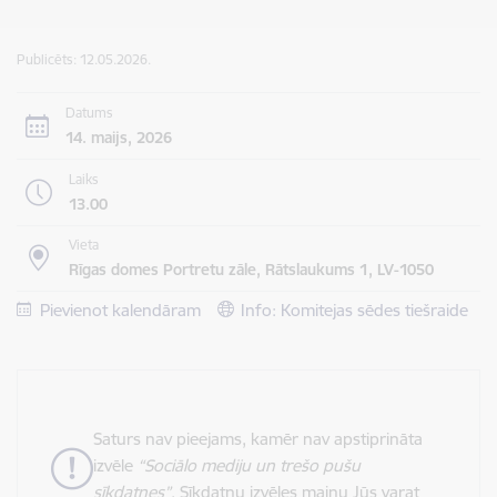
Publicēts: 12.05.2026.
Datums
14. maijs, 2026
Laiks
13.00
Vieta
Rīgas domes Portretu zāle, Rātslaukums 1, LV-1050
Pievienot kalendāram
Info: Komitejas sēdes tiešraide
Saturs nav pieejams, kamēr nav apstiprināta
izvēle
“Sociālo mediju un trešo pušu
sīkdatnes”
. Sīkdatņu izvēles maiņu Jūs varat