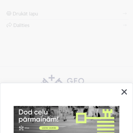
Drukāt lapu
Dalīties
Vai šī informācija bija noderīga?