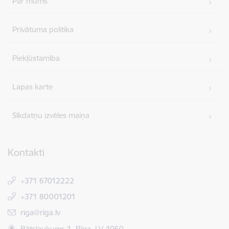
Par mums
Privātuma politika
Piekļūstamība
Lapas karte
Sīkdatņu izvēles maiņa
Kontakti
+371 67012222
+371 80001201
E-pasts:
riga@riga.lv
Rātslaukums 1, Rīga, LV-1050