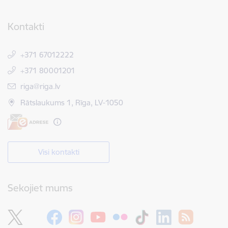
Kontakti
+371 67012222
+371 80001201
E-pasts:
riga@riga.lv
Rātslaukums 1, Rīga, LV-1050
Visi kontakti
Sekojiet mums