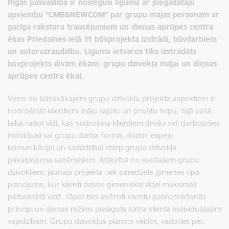
Rīgas pašvaldība ir noslēgusi līgumu ar piegādātāju
apvienību “CMB&NEWCOM” par grupu mājas personām ar
garīga rakstura traucējumiem un dienas aprūpes centra
ēkas Priedaines ielā 11 būvprojekta izstrādi, būvdarbiem
un autoruzraudzību. Līguma ietvaros tiks izstrādāts
būvprojekts divām ēkām: grupu dzīvokļa mājai un dienas
aprūpes centra ēkai.
Viens no būtiskākajiem grupu dzīvokļu projekta aspektiem ir
nodrošināt klientiem māju sajūtu un privāto telpu, tajā pašā
laikā radot vidi, kas nodrošina klientiem drošu vidi darbojoties
individuāli vai grupu darba formā, dodot iespēju
komunikācijai un sadarbībai starp grupu dzīvokļa
pakalpojuma saņēmējiem. Atšķirībā no esošajiem grupu
dzīvokļiem, jaunajā projektā tiek paredzēts ģimenes tipa
plānojums, kur klienti dzīvos ģimeniskai videi maksimāli
pietuvinātā vidē. Tāpat tiks ievēroti klientu pašnoteikšanās
principi un dienas režīms pielāgots katra klienta individuālajām
vajadzībām. Grupu dzīvokļus plānots veidot, vadoties pēc