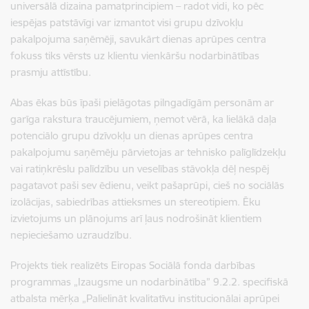
universālā dizaina pamatprincipiem – radot vidi, ko pēc
iespējas patstāvīgi var izmantot visi grupu dzīvokļu
pakalpojuma saņēmēji, savukārt dienas aprūpes centra
fokuss tiks vērsts uz klientu vienkāršu nodarbinātības
prasmju attīstību.
Abas ēkas būs īpaši pielāgotas pilngadīgām personām ar
garīga rakstura traucējumiem, ņemot vērā, ka lielākā daļa
potenciālo grupu dzīvokļu un dienas aprūpes centra
pakalpojumu saņēmēju pārvietojas ar tehnisko palīglīdzekļu
vai ratiņkrēslu palīdzību un veselības stāvokļa dēļ nespēj
pagatavot paši sev ēdienu, veikt pašaprūpi, cieš no sociālās
izolācijas, sabiedrības attieksmes un stereotipiem. Ēku
izvietojums un plānojums arī ļaus nodrošināt klientiem
nepieciešamo uzraudzību.
Projekts tiek realizēts Eiropas Sociālā fonda darbības
programmas „Izaugsme un nodarbinātība” 9.2.2. specifiskā
atbalsta mērķa „Palielināt kvalitatīvu institucionālai aprūpei