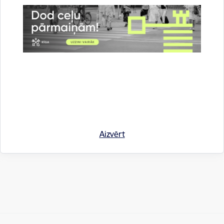
Autors:
Rīgas domes Ārējās komunikācijas nodaļa
Saistītas tēmas
Aktualitātes:
Informācija medijiem
Rīgas domē
Sociālais atbalsts
Drukāt lapu
Aizvērt
Dalīties