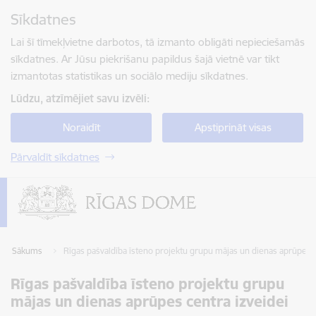
Pāriet uz lapas saturu
Sīkdatnes
Spied
lai meklētu
Enter
Lai šī tīmekļvietne darbotos, tā izmanto obligāti nepieciešamās
sīkdatnes. Ar Jūsu piekrišanu papildus šajā vietnē var tikt
izmantotas statistikas un sociālo mediju sīkdatnes.
Lūdzu, atzīmējiet savu izvēli:
Noraidīt
Apstiprināt visas
Pārvaldīt sīkdatnes
Sākums
Rīgas pašvaldība īsteno projektu grupu mājas un dienas aprūpes c
Rīgas pašvaldība īsteno projektu grupu
mājas un dienas aprūpes centra izveidei