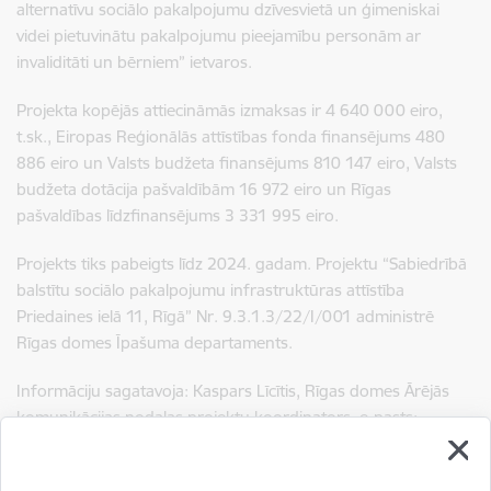
alternatīvu sociālo pakalpojumu dzīvesvietā un ģimeniskai
videi pietuvinātu pakalpojumu pieejamību personām ar
invaliditāti un bērniem” ietvaros.
Projekta kopējās attiecināmās izmaksas ir 4 640 000 eiro,
t.sk., Eiropas Reģionālās attīstības fonda finansējums 480
886 eiro un Valsts budžeta finansējums 810 147 eiro, Valsts
budžeta dotācija pašvaldībām 16 972 eiro un Rīgas
pašvaldības līdzfinansējums 3 331 995 eiro.
Projekts tiks pabeigts līdz 2024. gadam. Projektu “Sabiedrībā
balstītu sociālo pakalpojumu infrastruktūras attīstība
Priedaines ielā 11, Rīgā” Nr. 9.3.1.3/22/I/001 administrē
Rīgas domes Īpašuma departaments.
Informāciju sagatavoja: Kaspars Līcītis, Rīgas domes Ārējās
komunikācijas nodaļas projektu koordinators,
e-pasts:
kaspars.licitis@riga.lv
.